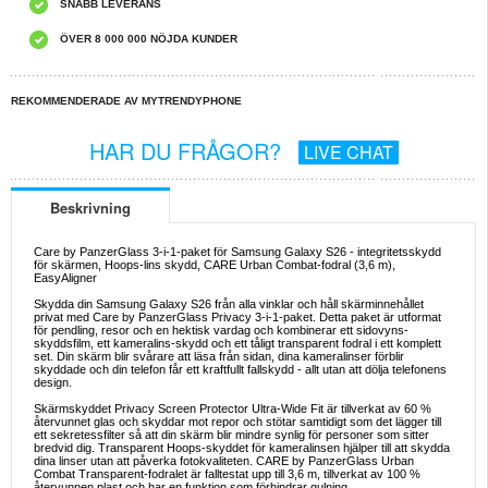
SNABB LEVERANS
ÖVER 8 000 000 NÖJDA KUNDER
REKOMMENDERADE AV MYTRENDYPHONE
HAR DU FRÅGOR?
LIVE CHAT
Beskrivning
Care by PanzerGlass 3-i-1-paket för Samsung Galaxy S26 - integritetsskydd
för skärmen, Hoops-lins skydd, CARE Urban Combat-fodral (3,6 m),
EasyAligner
Skydda din Samsung Galaxy S26 från alla vinklar och håll skärminnehållet
privat med Care by PanzerGlass Privacy 3-i-1-paket. Detta paket är utformat
för pendling, resor och en hektisk vardag och kombinerar ett sidovyns-
skyddsfilm, ett kameralins-skydd och ett tåligt transparent fodral i ett komplett
set. Din skärm blir svårare att läsa från sidan, dina kameralinser förblir
skyddade och din telefon får ett kraftfullt fallskydd - allt utan att dölja telefonens
design.
Skärmskyddet Privacy Screen Protector Ultra-Wide Fit är tillverkat av 60 %
återvunnet glas och skyddar mot repor och stötar samtidigt som det lägger till
ett sekretessfilter så att din skärm blir mindre synlig för personer som sitter
bredvid dig. Transparent Hoops-skyddet för kameralinsen hjälper till att skydda
dina linser utan att påverka fotokvaliteten. CARE by PanzerGlass Urban
Combat Transparent-fodralet är falltestat upp till 3,6 m, tillverkat av 100 %
återvunnen plast och har en funktion som förhindrar gulning.