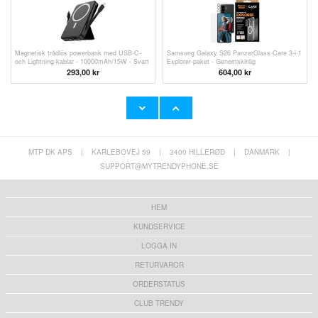
Magnetisk trådlös powerbank med USB-C-
Samsung Galaxy S26 PanzerGlass Care 3-i-1
och Lightning-kablar - 10000mAh/15W - Svart
Explorer-paket - Genomskinlig
293,00
kr
604,00 kr
MTP DK APS
|
KARLEBOVEJ 59
|
3400 HILLERØD
|
DANMARK
|
Samsung Galaxy S26 - 256GB - Svart
SUPPORT@MYTRENDYPHONE.SE
7.813,00
kr
HEM
KUNDSERVICE
LOGGA IN
RETURVAROR
ORDERSTATUS
CLUB TRENDY