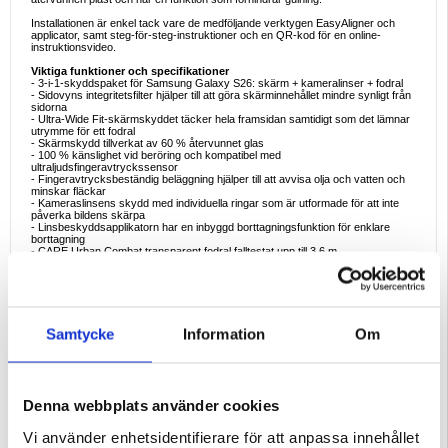
Installationen är enkel tack vare de medföljande verktygen EasyAligner och
applicator, samt steg-för-steg-instruktioner och en QR-kod för en online-
instruktionsvideo.
Viktiga funktioner och specifikationer
- 3-i-1-skyddspaket för Samsung Galaxy S26: skärm + kameralinser + fodral
- Sidovyns integritetsfilter hjälper till att göra skärminnehållet mindre synligt från
sidorna
- Ultra-Wide Fit-skärmskyddet täcker hela framsidan samtidigt som det lämnar
utrymme för ett fodral
- Skärmskydd tillverkat av 60 % återvunnet glas
- 100 % känslighet vid beröring och kompatibel med
ultraljudsfingeravtryckssensor
- Fingeravtrycksbeständig beläggning hjälper till att avvisa olja och vatten och
minskar fläckar
- Kameraslinsens skydd med individuella ringar som är utformade för att inte
påverka bildens skärpa
- Linsbeskyddsapplikatorn har en inbyggd borttagningsfunktion för enklare
borttagning
- CARE Urban Combat transparent fodral falltestat upp till 3,6 m
- Fodralet är Qi-kompatibelt för trådlös laddning
- Rep- och stöttåligt skydd för vardagliga fall och stötar
- FSC-certifierad återvinningsbar förpackning
- Utformat för att förlänga enhetens livslängd genom heltäckande skydd
Idealiska användningsexempel
Samtycke
Information
Om
- Kollektivtrafik och kaféer: skydda dina meddelanden och e-post från nyfikna
blickar
- Resedagar: starkare skydd mot fall samt integritet på livliga flygplatser och
stationer
- Arbete och möten: skydda konfidentiella anteckningar och skärmar i delade
utrymmen
Denna webbplats använder cookies
- Innehållsskapare: skydda linserna så att fotona förblir skarpa och tydliga
- Vardagsbruk: fullständigt skydd mot repor från fickor, väskor och daglig
hantering
Vi använder enhetsidentifierare för att anpassa innehållet