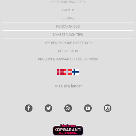
REPARATIONSGUIDER
OM MTP
BLOGG
KONTAKTA OSS
NYHETER OCH TIPS
MYTRENDYPHONE RABATTKOD
KÖPVILLKOR
PRODUCENTANSVAR OCH ÅTERVINNING
Visa alla länder