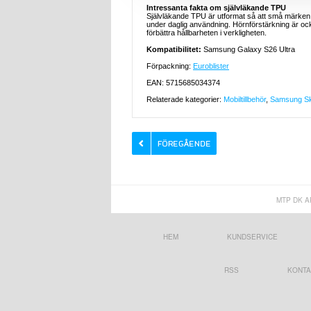
Intressanta fakta om självläkande TPU
Självläkande TPU är utformat så att små märken på
under daglig användning. Hörnförstärkning är ocks
förbättra hållbarheten i verkligheten.
Kompatibilitet:
Samsung Galaxy S26 Ultra
Förpackning:
Euroblister
EAN: 5715685034374
Relaterade kategorier:
Mobiltillbehör
,
Samsung Ska
MTP DK A
HEM
KUNDSERVICE
RSS
KONTA