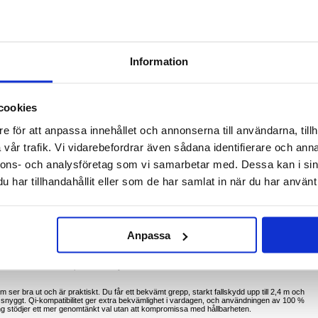
amsung Galaxy S26 Ultra - 100 % återvunnen TPU, självläkande, testat för fall från 2,4 m,
pgradering samtidigt som du skyddar den dag efter dag. CARE by PanzerGlass Qi Samba-
ch utformat för att klara vardagens stötar, fall och repor utan att kompromissa med komforten
stötar, medan den släta ytan känns skön i handen och gör Samsung Galaxy S26 Ultra lättare att
Information
Qi-kompatibelt, så att du kan ladda trådlöst och använda kompatibla Qi-tillbehör utan att ta
älper små märken och repor att blekna med tiden, så att fodralet ser renare ut längre.
ning är det ett praktiskt val för alla som vill ha skydd, komfort och ett mer hållbart material i
cookies
e för att anpassa innehållet och annonserna till användarna, tillh
 åtkomst till knappar och funktioner
ansvarsfullt materialval
vår trafik. Vi vidarebefordrar även sådana identifierare och anna
na med tiden
mot vardagliga stötar
nnons- och analysföretag som vi samarbetar med. Dessa kan i sin
har tillhandahållit eller som de har samlat in när du har använt 
ar
ing med kompatibla Qi-tillbehör
pp
ltra från stötar i fickor, väskor och kollektivtrafik
Anpassa
itligt skydd vid ständig hantering
 ta bort fodralet
h frekvent användning av Samsung Galaxy S26 Ultra
ende som fortfarande prioriterar skydd
om ser bra ut och är praktiskt. Du får ett bekvämt grepp, starkt fallskydd upp till 2,4 m och
let snyggt. Qi-kompatibilitet ger extra bekvämlighet i vardagen, och användningen av 100 %
g stödjer ett mer genomtänkt val utan att kompromissa med hållbarheten.