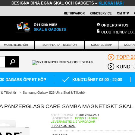
DESIGNA DINA EGNA SKAL OCH GADGETS –
KLICKA HÄR!
RETURVAROR
KUNDSERVICE
OM MTP
Designa egna
ORDERSTATUS
SKAL & GADGETS
CLUB TRENDY LOG
MOBILTILLBEHÖR
SURFPLATTA TILLBEHÖR
KÖKSREDSKAP
NÖDRA
TOPP 2
KUNDT
30 DAGARS ÖPPET KÖP
KUNDTJÄNST 08:00 - 22:00
& Tillbehör
Samsung Galaxy S26 Ultra Skal & Tillbehör
A PANZERGLASS CARE SAMBA MAGNETISKT SKAL
ARTIKELNUMMER:
3017564-VAR
LAGERSTATUS:
FINNS I LAGER.
LEVERANSTID 1-2 VARDAGAR
FRAKTKOSTNAD