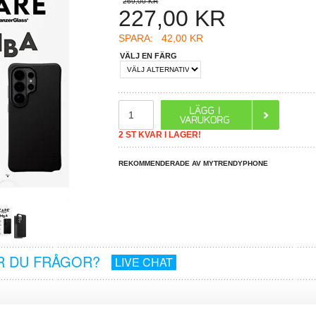
269,00 KR
227,00
KR
SPARA:
42,00 KR
VÄLJ EN FÄRG
2 ST KVAR I LAGER!
REKOMMENDERADE AV MYTRENDYPHONE
R DU FRÅGOR?
LIVE CHAT