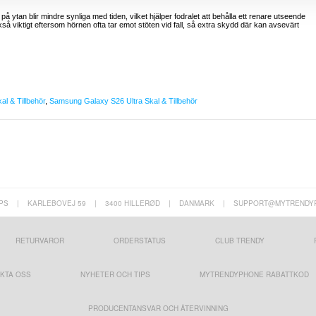
 ytan blir mindre synliga med tiden, vilket hjälper fodralet att behålla ett renare utseende
å viktigt eftersom hörnen ofta tar emot stöten vid fall, så extra skydd där kan avsevärt
l & Tillbehör
,
Samsung Galaxy S26 Ultra Skal & Tillbehör
PS
|
KARLEBOVEJ 59
|
3400 HILLERØD
|
DANMARK
|
SUPPORT@MYTRENDY
RETURVAROR
ORDERSTATUS
CLUB TRENDY
KTA OSS
NYHETER OCH TIPS
MYTRENDYPHONE RABATTKOD
PRODUCENTANSVAR OCH ÅTERVINNING