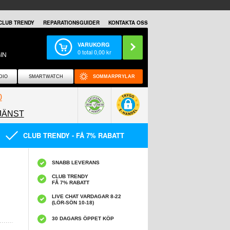
CLUB TRENDY
REPARATIONSGUIDER
KONTAKTA OSS
VARUKORG
0
total
0,00
kr
IN
DIO
SMARTWATCH
SOMMARPRYLAR
0
JÄNST
0858097089
CLUB TRENDY - FÅ 7% RABATT
SNABB LEVERANS
CLUB TRENDY
FÅ 7% RABATT
LIVE CHAT VARDAGAR 8-22
(LÖR-SÖN 10-18)
30 DAGARS ÖPPET KÖP