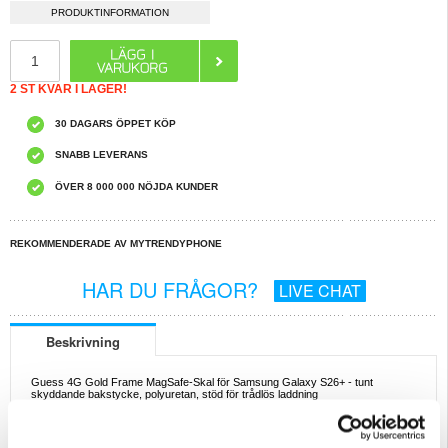
PRODUKTINFORMATION
2 ST KVAR I LAGER!
30 DAGARS ÖPPET KÖP
SNABB LEVERANS
ÖVER 8 000 000 NÖJDA KUNDER
REKOMMENDERADE AV MYTRENDYPHONE
HAR DU FRÅGOR?
LIVE CHAT
Beskrivning
Guess 4G Gold Frame MagSafe-Skal för Samsung Galaxy S26+ - tunt
skyddande bakstycke, polyuretan, stöd för trådlös laddning
Uppgradera din vardagslook och skydda din telefon med Guess 4G Gold
Frame MagSafe-fodral för Samsung Galaxy S26+. Detta smala bakstycke är
utformat för att passa både din stil och din vardag och kombinerar en exklusiv