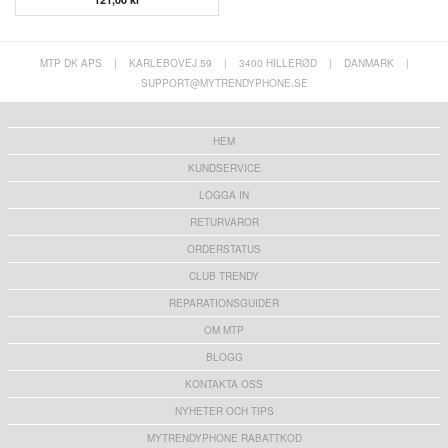
MTP DK APS
|
KARLEBOVEJ 59
|
3400 HILLERØD
|
DANMARK
|
SUPPORT@MYTRENDYPHONE.SE
HEM
KUNDSERVICE
LOGGA IN
RETURVAROR
ORDERSTATUS
CLUB TRENDY
REPARATIONSGUIDER
OM MTP
BLOGG
KONTAKTA OSS
NYHETER OCH TIPS
MYTRENDYPHONE RABATTKOD