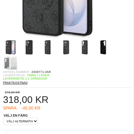
ARTIKELNUMMER:
2008771-VAR
LAGERSTATUS:
FINNS I LAGER.
LEVERANSTID 1-2 VARDAGAR
FRAKTKOSTNAD
273,00 KR
318,00
KR
SPARA:
-45,00 KR
VÄLJ EN FÄRG