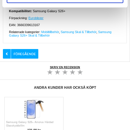
- En strukturerad eller greppvänlig yta kan minska risken för oavsiktliga fall
genom att förbättra hanteringen vid enhandsanvändning.
Kompatibilitet:
Samsung Galaxy S26+
Förpackning:
Euroblister
EAN: 3666339613167
Relaterade kategorier:
Mobiltillbehör
,
Samsung Skal & Tillbehör
,
Samsung
Galaxy S26+ Skal & Tillbehör
SKRIV EN RECENSION
ANDRA KUNDER HAR OCKSÅ KÖPT
Samsung Galaxy S26+ Amorus Härdad
Glasskyddsfilm
121,00 kr