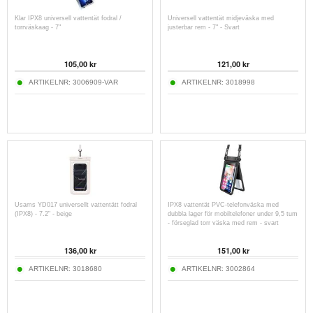
Klar IPX8 universell vattentät fodral /
Universell vattentät midjeväska med
torrväskaag - 7"
justerbar rem - 7" - Svart
105,00
kr
121,00
kr
ARTIKELNR:
3006909-VAR
ARTIKELNR:
3018998
Usams YD017 universellt vattentätt fodral
IPX8 vattentät PVC-telefonväska med
(IPX8) - 7.2" - beige
dubbla lager för mobiltelefoner under 9,5 tum
- förseglad torr väska med rem - svart
136,00
kr
151,00
kr
ARTIKELNR:
3018680
ARTIKELNR:
3002864