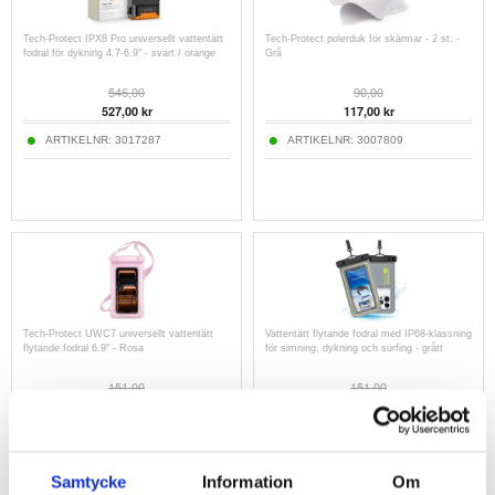
Tech-Protect IPX8 Pro universellt vattentätt
Tech-Protect polerduk för skärmar - 2 st. -
fodral för dykning 4.7-6.9" - svart / orange
Grå
546,00
90,00
527,00
kr
117,00
kr
ARTIKELNR:
3017287
ARTIKELNR:
3007809
Tech-Protect UWC7 universellt vattentätt
Vattentätt flytande fodral med IP68-klassning
flytande fodral 6.9" - Rosa
för simning, dykning och surfing - grått
151,00
151,00
202,00
kr
138,00
kr
ARTIKELNR:
2009209
ARTIKELNR:
3019451
Samtycke
Information
Om