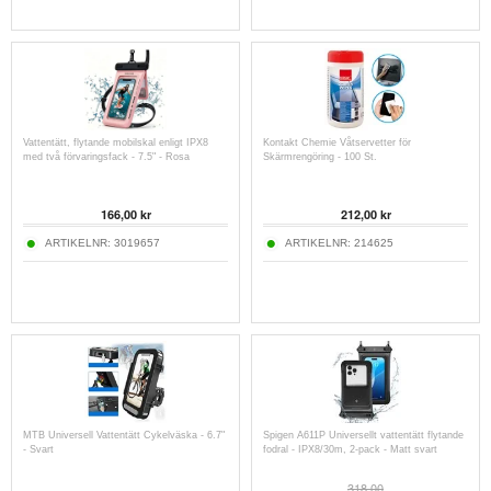
Vattentätt, flytande mobilskal enligt IPX8
Kontakt Chemie Våtservetter för
med två förvaringsfack - 7.5" - Rosa
Skärmrengöring - 100 St.
166,00
kr
212,00
kr
ARTIKELNR:
3019657
ARTIKELNR:
214625
MTB Universell Vattentätt Cykelväska - 6.7"
Spigen A611P Universellt vattentätt flytande
- Svart
fodral - IPX8/30m, 2-pack - Matt svart
318,00