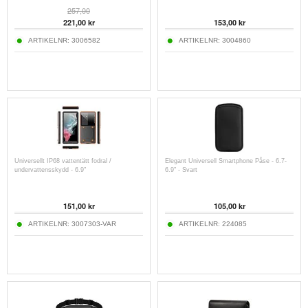
257,00
221,00
kr
153,00
kr
ARTIKELNR:
3006582
ARTIKELNR:
3004860
Universellt IP68 vattentätt fodral /
Elegant Universell Smartphone Påse - 6.7-
undervattensskydd - 6.9"
6.9" - Svart
151,00
kr
105,00
kr
ARTIKELNR:
3007303-VAR
ARTIKELNR:
224085