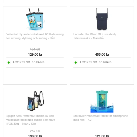
Vattentätt flytande fodral med IP68-klassning
Lacoste The Blend XL Crossbody
för simning, dykning och surfing - blått
Telefonväska - Marinblå
151,00
129,00
kr
455,00
kr
ARTIKELNR:
3019448
ARTIKELNR:
3016640
Spigen A603 Vattentätt mobilskal och
Stötsäkert vattentätt fodral för smartphone
värdesaksfodral med dubbla kammare -
med rem - 7.2"
IPX8/30m - Svart / Klar
257,00
198,00
kr
121,00
kr