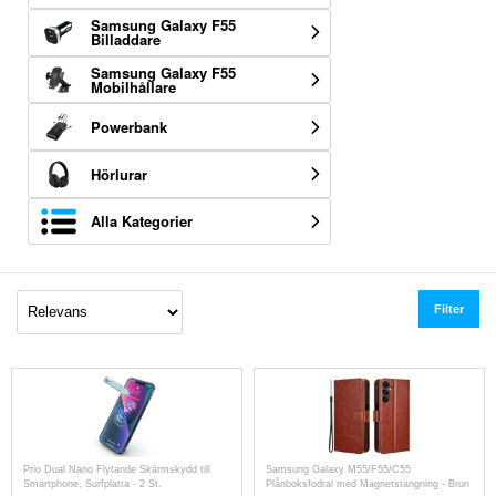
Samsung Galaxy F55
Billaddare
Samsung Galaxy F55
Mobilhållare
Powerbank
Hörlurar
Alla Kategorier
Filter
Prio Dual Nano Flytande Skärmskydd till
Samsung Galaxy M55/F55/C55
Smartphone, Surfplatta - 2 St.
Plånboksfodral med Magnetstängning - Brun