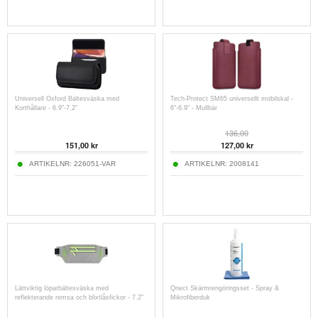
Universell Oxford Bältesväska med
Tech-Protect SM65 universellt mobilskal -
Korthållare - 6.9"-7.2"
6"-6.9" - Mullbär
136,00
151,00
kr
127,00
kr
ARTIKELNR:
226051-VAR
ARTIKELNR:
2008141
Lättviktig löparbältesväska med
Qnect Skärmrengöringsset - Spray &
reflekterande remsa och blixtlåsfickor - 7.2"
Mikrofiberduk