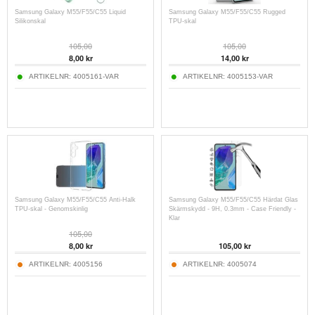
Samsung Galaxy M55/F55/C55 Liquid
Samsung Galaxy M55/F55/C55 Rugged
Silikonskal
TPU-skal
105,00
105,00
8,00
kr
14,00
kr
ARTIKELNR:
4005161-VAR
ARTIKELNR:
4005153-VAR
Samsung Galaxy M55/F55/C55 Anti-Halk
Samsung Galaxy M55/F55/C55 Härdat Glas
TPU-skal - Genomskinlig
Skärmskydd - 9H, 0.3mm - Case Friendly -
Klar
105,00
8,00
kr
105,00
kr
ARTIKELNR:
4005156
ARTIKELNR:
4005074