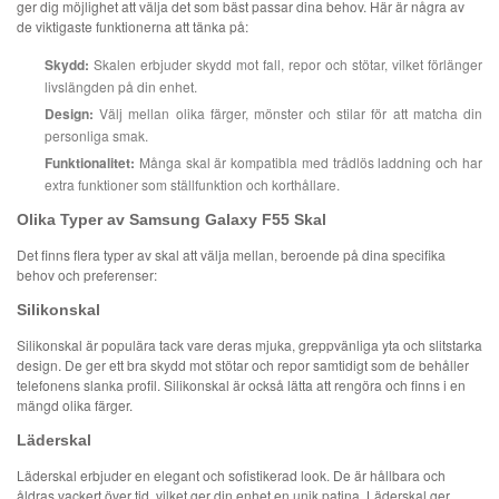
ger dig möjlighet att välja det som bäst passar dina behov. Här är några av
de viktigaste funktionerna att tänka på:
Skydd:
Skalen erbjuder skydd mot fall, repor och stötar, vilket förlänger
livslängden på din enhet.
Design:
Välj mellan olika färger, mönster och stilar för att matcha din
personliga smak.
Funktionalitet:
Många skal är kompatibla med trådlös laddning och har
extra funktioner som ställfunktion och korthållare.
Olika Typer av Samsung Galaxy F55 Skal
Det finns flera typer av skal att välja mellan, beroende på dina specifika
behov och preferenser:
Silikonskal
Silikonskal är populära tack vare deras mjuka, greppvänliga yta och slitstarka
design. De ger ett bra skydd mot stötar och repor samtidigt som de behåller
telefonens slanka profil. Silikonskal är också lätta att rengöra och finns i en
mängd olika färger.
Läderskal
Läderskal erbjuder en elegant och sofistikerad look. De är hållbara och
åldras vackert över tid, vilket ger din enhet en unik patina. Läderskal ger