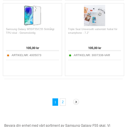
Samsung Galaxy M55/F55/C55 Stöttåligt
Triple Seal Universellt vattentätt fodral för
TPU-skal - Genomskinlig
smartphone - 7.2"
105,00
kr
105,00
kr
ARTIKELNR:
4005073
ARTIKELNR:
3007338-VAR
2
1
Bevara din enhet med vårt sortiment av Samsung Galaxy F55 skal. Vi