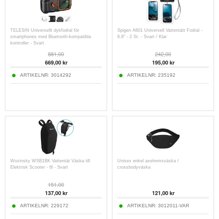
TELESIN Universellt dykfodral för
Spigen A601 Universell Vattentätt Fodral -
smartphones med Bluetooth-kompatibla
6.8" - 2 St. - Svart / Klar
kontroller - Svart
881,00
242,00
669,00
kr
195,00
kr
ARTIKELNR:
3014292
ARTIKELNR:
235192
Wozinsky WSB1BK Vattentät Väska till
Unisex enkel axelremsväska /
Elektrisk Scooter - 6l - Svart
crossbodyväska
151,00
137,00
kr
121,00
kr
ARTIKELNR:
229172
ARTIKELNR:
3012011-VAR