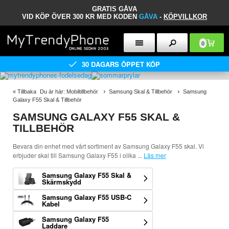
GRATIS GÅVA
VID KÖP ÖVER 300 KR MED KODEN
GÅVA
-
KÖPVILLKOR
0
30 DAGARS ÖPPET KÖP
«
Tillbaka
Du är här:
Mobiltillbehör
Samsung Skal & Tillbehör
Samsung
Galaxy F55 Skal & Tillbehör
SAMSUNG GALAXY F55 SKAL &
TILLBEHÖR
Bevara din enhet med vårt sortiment av Samsung Galaxy F55 skal. Vi
erbjuder skal till Samsung Galaxy F55 i olika
...
Läs mer
Samsung Galaxy F55 Skal &
Skärmskydd
Samsung Galaxy F55 USB-C
Kabel
Samsung Galaxy F55
Laddare