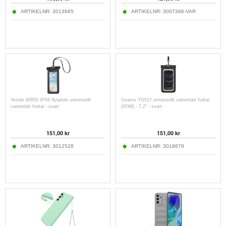
ARTIKELNR:
3013685
ARTIKELNR:
3007396-VAR
Yesido WB50 IPX8 flytande universellt
Usams YD017 universellt vattentätt fodral
vattentätt fodral - svart
(IPX8) - 7.2" - svart
151,00
kr
151,00
kr
ARTIKELNR:
3012528
ARTIKELNR:
3018679