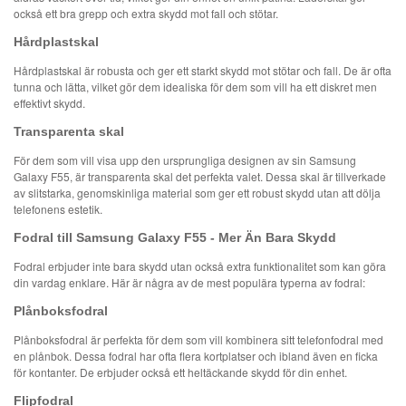
också ett bra grepp och extra skydd mot fall och stötar.
Hårdplastskal
Hårdplastskal är robusta och ger ett starkt skydd mot stötar och fall. De är ofta
tunna och lätta, vilket gör dem idealiska för dem som vill ha ett diskret men
effektivt skydd.
Transparenta skal
För dem som vill visa upp den ursprungliga designen av sin Samsung
Galaxy F55, är transparenta skal det perfekta valet. Dessa skal är tillverkade
av slitstarka, genomskinliga material som ger ett robust skydd utan att dölja
telefonens estetik.
Fodral till Samsung Galaxy F55 - Mer Än Bara Skydd
Fodral erbjuder inte bara skydd utan också extra funktionalitet som kan göra
din vardag enklare. Här är några av de mest populära typerna av fodral:
Plånboksfodral
Plånboksfodral är perfekta för dem som vill kombinera sitt telefonfodral med
en plånbok. Dessa fodral har ofta flera kortplatser och ibland även en ficka
för kontanter. De erbjuder också ett heltäckande skydd för din enhet.
Flipfodral