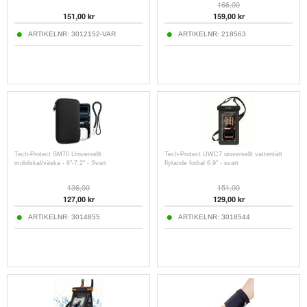
166,00
151,00
kr
159,00
kr
ARTIKELNR:
3012152-VAR
ARTIKELNR:
218563
Tech-Protect SM70 Universellt
Tech-Protect UWC7 universellt vattentätt
mobilskal/väska - 6"-7.2" - Svart
flytande fodral 6.9" - svart
136,00
151,00
127,00
kr
129,00
kr
ARTIKELNR:
3014855
ARTIKELNR:
3018544