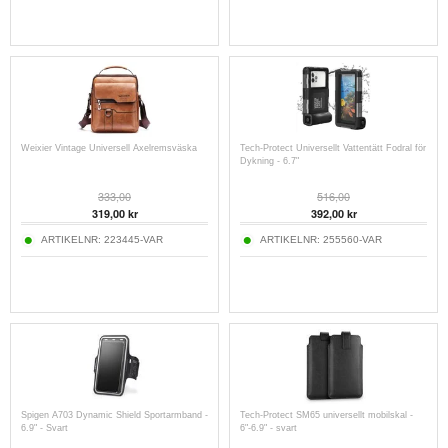
Weixier Vintage Universell Axelremsväska
Tech-Protect Universellt Vattentätt Fodral för
Dykning - 6.7"
333,00
516,00
319,00
kr
392,00
kr
ARTIKELNR:
223445-VAR
ARTIKELNR:
255560-VAR
Spigen A703 Dynamic Shield Sportarmband -
Tech-Protect SM65 universellt mobilskal -
6.9" - Svart
6"-6.9" - svart