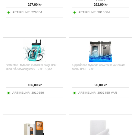
227,00
kr
292,00
kr
ARTIKELNR:
226654
ARTIKELNR:
3013684
Vattentätt, flytande mobilskal enligt IPX8
Uppblåsbart flytande universellt vattentätt
med två förvaringsfack - 7.5" - Cyan
fodral IPX8 - 7.5"
166,00
kr
90,00
kr
ARTIKELNR:
3019656
ARTIKELNR:
3007455-VAR