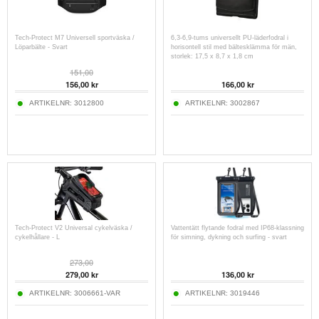
Tech-Protect M7 Universell sportväska /
6,3-6,9-tums universellt PU-läderfodral i
Löparbälte - Svart
horisontell stil med bältesklämma för män,
storlek: 17,5 x 8,7 x 1,8 cm
151,00
156,00
kr
166,00
kr
ARTIKELNR:
3012800
ARTIKELNR:
3002867
Tech-Protect V2 Universal cykelväska /
Vattentätt flytande fodral med IP68-klassning
cykelhållare - L
för simning, dykning och surfing - svart
273,00
279,00
kr
136,00
kr
ARTIKELNR:
3006661-VAR
ARTIKELNR:
3019446