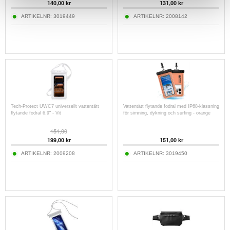
140,00
kr
131,00
kr
ARTIKELNR:
3019449
ARTIKELNR:
2008142
Tech-Protect UWC7 universellt vattentätt
Vattentätt flytande fodral med IP68-klassning
flytande fodral 6.9" - Vit
för simning, dykning och surfing - orange
151,00
199,00
kr
151,00
kr
ARTIKELNR:
2009208
ARTIKELNR:
3019450