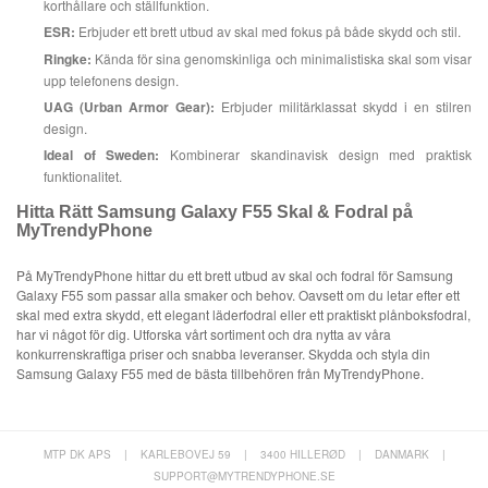
korthållare och ställfunktion.
ESR:
Erbjuder ett brett utbud av skal med fokus på både skydd och stil.
Ringke:
Kända för sina genomskinliga och minimalistiska skal som visar
upp telefonens design.
UAG (Urban Armor Gear):
Erbjuder militärklassat skydd i en stilren
design.
Ideal of Sweden:
Kombinerar skandinavisk design med praktisk
funktionalitet.
Hitta Rätt Samsung Galaxy F55 Skal & Fodral på
MyTrendyPhone
På MyTrendyPhone hittar du ett brett utbud av skal och fodral för Samsung
Galaxy F55 som passar alla smaker och behov. Oavsett om du letar efter ett
skal med extra skydd, ett elegant läderfodral eller ett praktiskt plånboksfodral,
har vi något för dig. Utforska vårt sortiment och dra nytta av våra
konkurrenskraftiga priser och snabba leveranser. Skydda och styla din
Samsung Galaxy F55 med de bästa tillbehören från MyTrendyPhone.
MTP DK APS
|
KARLEBOVEJ 59
|
3400 HILLERØD
|
DANMARK
|
SUPPORT@MYTRENDYPHONE.SE