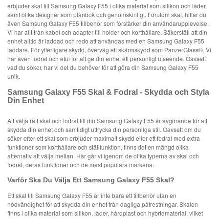
erbjuder skal till Samsung Galaxy F55 i olika material som silikon och läder,
samt olika designer som plånbok och genomskinligt. Förutom skal, hittar du
även Samsung Galaxy F55 tillbehör som förstärker din användarupplevelse.
Vi har allt från kabel och adapter till holder och korthållare. Säkerställ att din
enhet alltid är laddad och redo att användas med en Samsung Galaxy F55
laddare. För ytterligare skydd, överväg ett skärmskydd som PanzerGlass®. Vi
har även fodral och etui för att ge din enhet ett personligt utseende. Oavsett
vad du söker, har vi det du behöver för att göra din Samsung Galaxy F55
unik.
Samsung Galaxy F55 Skal & Fodral - Skydda och Styla
Din Enhet
Att välja rätt skal och fodral till din Samsung Galaxy F55 är avgörande för att
skydda din enhet och samtidigt uttrycka din personliga stil. Oavsett om du
söker efter ett skal som erbjuder maximalt skydd eller ett fodral med extra
funktioner som korthållare och ställfunktion, finns det en mängd olika
alternativ att välja mellan. Här går vi igenom de olika typerna av skal och
fodral, deras funktioner och de mest populära märkena.
Varför Ska Du Välja Ett Samsung Galaxy F55 Skal?
Ett skal till Samsung Galaxy F55 är inte bara ett tillbehör utan en
nödvändighet för att skydda din enhet från dagliga påfrestningar. Skalen
finns i olika material som silikon, läder, hårdplast och hybridmaterial, vilket