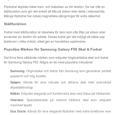
Flipfodral skyddar både fram- och baksidan av din telefon. De har ofta en
ställfunktion som gör det enkelt att titta på videor eller delta i videosamtal.
Många flipfodral har också magnetiska stängningar för extra säkerhet.
Ställfunktion
Fodral med ställfunktion är idealiska för dem som ofta tittar på videor eller
använder sin telefon för arbete. Dessa fodral gör det möjligt att ställa upp
telefonen i olika vinklar, vilket ger en handsfree-upplevelse.
Populära Märken för Samsung Galaxy F55 Skal & Fodral
Det finns flera välkända märken som erbjuder högkvalitativa skal och fodral
för Samsung Galaxy F55. Några av de mest populära inkluderar:
Samsung:
Originalskal och fodral från Samsung som garanterar perfekt
passform och hög kvalitet.
Spigen:
Kända för sina robusta och stilrena skal med avancerad
skyddsteknologi.
Nillkin:
Erbjuder eleganta och funktionella skal med fokus på hållbarhet.
Otterbox:
Specialiserade på extremt hållbara skal som erbjuder
maximalt skydd.
Dux Ducis:
Kända för sina eleganta flipfodral med extra funktioner som