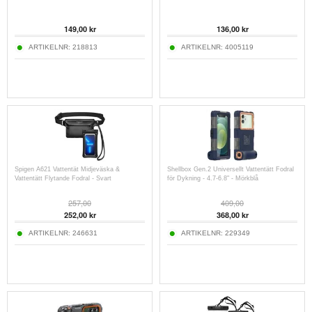
149,00
kr
136,00
kr
ARTIKELNR:
218813
ARTIKELNR:
4005119
Spigen A621 Vattentät Midjeväska &
Shellbox Gen.2 Universellt Vattentätt Fodral
Vattentätt Flytande Fodral - Svart
för Dykning - 4.7-6.8" - Mörkblå
257,00
409,00
252,00
kr
368,00
kr
ARTIKELNR:
246631
ARTIKELNR:
229349