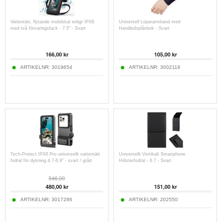
Vattentätt, flytande mobilskal enligt IPX8
Universell Löpararmband med
med två förvaringsfack - 7.5" - Svart
Handledsplånbok - Svart
166,00
kr
105,00
kr
ARTIKELNR:
3019654
ARTIKELNR:
3002118
Tech-Protect IPX8 Pro universellt vattentätt
Universellt Vertikalt Smartphone
fodral för dykning 4.7-6.9" - svart / grått
Hölsterfodral - 6.7 - Svart
546,00
480,00
kr
151,00
kr
ARTIKELNR:
3017286
ARTIKELNR:
202550