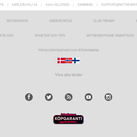
PS
|
KARLEBOVEJ 59
|
3400 HILLERØD
|
DANMARK
|
SUPPORT@MYTRENDY
RETURVAROR
ORDERSTATUS
CLUB TRENDY
KTA OSS
NYHETER OCH TIPS
MYTRENDYPHONE RABATTKOD
PRODUCENTANSVAR OCH ÅTERVINNING
Visa alla länder