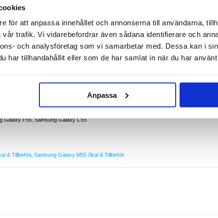
cookies
e för att anpassa innehållet och annonserna till användarna, tillh
 M55, Galaxy F55, Galaxy C55
vår trafik. Vi vidarebefordrar även sådana identifierare och anna
 på baksidan ger ett bättre dagligt skydd och det är noggrant designat för att passa perfekt
nnons- och analysföretag som vi samarbetar med. Dessa kan i sin
 C55. Det ger din Samsung Galaxy M55, Galaxy F55, Galaxy C55 en ny look utan att ge e
har tillhandahållit eller som de har samlat in när du har använt 
M55, Galaxy F55, Galaxy C55
skydd
baksidan
are skalets upphöjda kanter
Anpassa
 på din Samsung Galaxy M55, Galaxy F55, Galaxy C55
laxy F55, Galaxy C55 utan att ge en klumpig känsla
g Galaxy F55, Samsung Galaxy C55
l & Tillbehör
,
Samsung Galaxy M55 Skal & Tillbehör