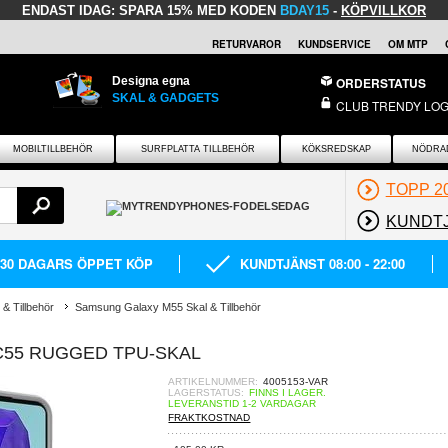
ENDAST IDAG:
SPARA 15% MED KODEN
BDAY15
-
KÖPVILLKOR
RETURVAROR
KUNDSERVICE
OM MTP
Designa egna
ORDERSTATUS
SKAL & GADGETS
CLUB TRENDY LOG
MOBILTILLBEHÖR
SURFPLATTA TILLBEHÖR
KÖKSREDSKAP
NÖDRA
TOPP 2
KUNDT
30 DAGARS ÖPPET KÖP
KUNDTJÄNST 08:00 - 22:00
& Tillbehör
Samsung Galaxy M55 Skal & Tillbehör
C55 RUGGED TPU-SKAL
ARTIKELNUMMER:
4005153-VAR
LAGERSTATUS:
FINNS I LAGER.
LEVERANSTID 1-2 VARDAGAR
FRAKTKOSTNAD