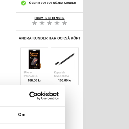
ÖVER 8 000 000 NÖJDA KUNDER
SKRIV EN RECENSION
ANDRA KUNDER HAR OCKSÅ KÖPT
iPhone
Kapacitiv
6/6S/7/8/SE
Styluspenna -
(2020)/SE (
Svart
188,00 kr
105,00 kr
Om