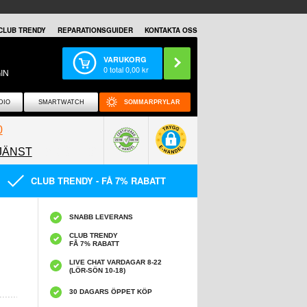
CLUB TRENDY
REPARATIONSGUIDER
KONTAKTA OSS
VARUKORG
0
total
0,00
kr
IN
DIO
SMARTWATCH
SOMMARPRYLAR
0
JÄNST
0858097089
CLUB TRENDY - FÅ 7% RABATT
SNABB LEVERANS
CLUB TRENDY
FÅ 7% RABATT
LIVE CHAT VARDAGAR 8-22
(LÖR-SÖN 10-18)
30 DAGARS ÖPPET KÖP