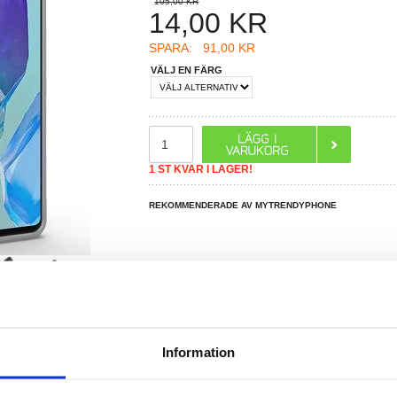
105,00 KR
14,00
KR
SPARA:
91,00 KR
VÄLJ EN FÄRG
1 ST KVAR I LAGER!
REKOMMENDERADE AV MYTRENDYPHONE
Information
R DU FRÅGOR?
LIVE CHAT