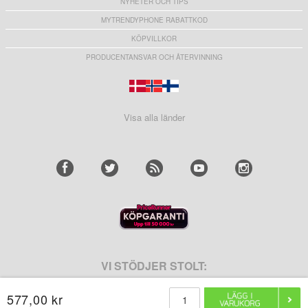
NYHETER OCH TIPS
MYTRENDYPHONE RABATTKOD
KÖPVILLKOR
PRODUCENTANSVAR OCH ÅTERVINNING
Visa alla länder
VI STÖDJER STOLT:
577,00 kr