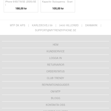
iPhone 6/6S/7/8/SE (2020)/SE
Kapacitiv Styluspenna - Svart
(
188,00 kr
105,00 kr
MTP DK APS
|
KARLEBOVEJ 59
|
3400 HILLERØD
|
DANMARK
|
SUPPORT@MYTRENDYPHONE.SE
HEM
KUNDSERVICE
LOGGA IN
RETURVAROR
ORDERSTATUS
CLUB TRENDY
REPARATIONSGUIDER
OM MTP
BLOGG
KONTAKTA OSS