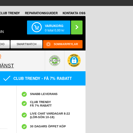
CLUB TRENDY
REPARATIONSGUIDER
KONTAKTA OSS
VARUKORG
0
total
0,00
kr
IN
DIO
SMARTWATCH
SOMMARPRYLAR
0
JÄNST
0858097089
CLUB TRENDY - FÅ 7% RABATT
SNABB LEVERANS
CLUB TRENDY
FÅ 7% RABATT
LIVE CHAT VARDAGAR 8-22
(LÖR-SÖN 10-18)
30 DAGARS ÖPPET KÖP