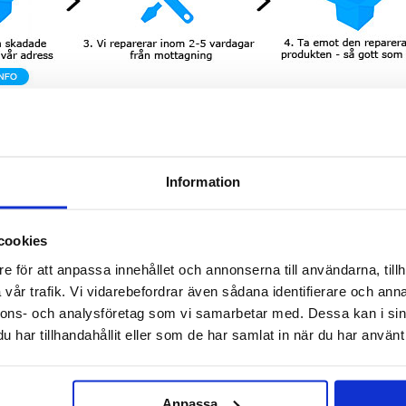
Information
den? Om pekskärmen inte svarar eller är skadad och LCD-skärmen ser konstig ut eller inte
kskärm repareras.
inte fungerar är riktigt irriterande, och därför erbjuder vi snabb och säker lagning till en låg
cookies
Fram Skal & LCD Display till Samsung Galaxy A14 5G
e för att anpassa innehållet och annonserna till användarna, tillh
vår trafik. Vi vidarebefordrar även sådana identifierare och anna
nnons- och analysföretag som vi samarbetar med. Dessa kan i sin
har tillhandahållit eller som de har samlat in när du har använt 
Anpassa