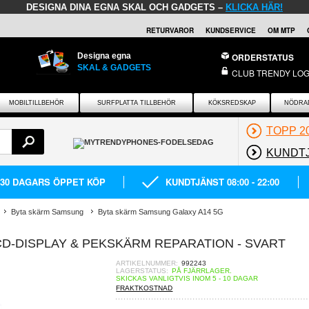
DESIGNA DINA EGNA SKAL OCH GADGETS –
KLICKA HÄR!
RETURVAROR
KUNDSERVICE
OM MTP
Designa egna
ORDERSTATUS
SKAL & GADGETS
CLUB TRENDY LOG
MOBILTILLBEHÖR
SURFPLATTA TILLBEHÖR
KÖKSREDSKAP
NÖDRA
TOPP 2
KUNDT
30 DAGARS ÖPPET KÖP
KUNDTJÄNST 08:00 - 22:00
Byta skärm Samsung
Byta skärm Samsung Galaxy A14 5G
D-DISPLAY & PEKSKÄRM REPARATION - SVART
ARTIKELNUMMER:
992243
LAGERSTATUS:
PÅ FJÄRRLAGER.
SKICKAS VANLIGTVIS INOM 5 - 10 DAGAR
FRAKTKOSTNAD