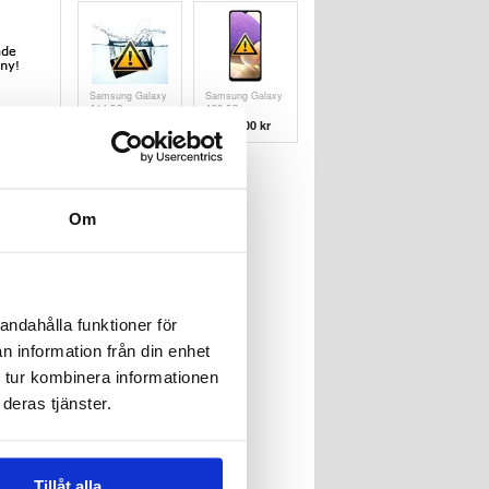
Samsung Galaxy
Samsung Galaxy
A14 5G
A32 5G
Vattenskade
Batteribyte
411,00 kr
683,00 kr
Reparation
Om
andahålla funktioner för
n information från din enhet
 tur kombinera informationen
deras tjänster.
Tillåt alla