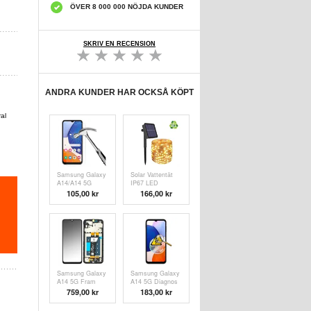
ÖVER 8 000 000 NÖJDA KUNDER
SKRIV EN RECENSION
ANDRA KUNDER HAR OCKSÅ KÖPT
al
Samsung Galaxy
Solar Vattentät
A14/A14 5G
IP67 LED
Härdat Glas
Ljusslinga - 32m
105,00 kr
166,00 kr
Skärmskydd -
- Gul
9H, 0.3mm - Klar
Samsung Galaxy
Samsung Galaxy
A14 5G Fram
A14 5G Diagnos
Skal & LCD
759,00 kr
183,00 kr
Display GH81-
23640A - Svart