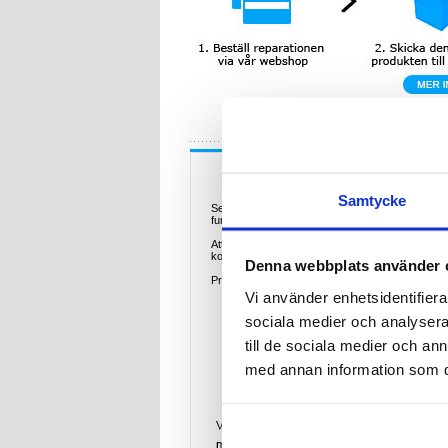
Beskrivning-
Samtycke
Ser din
Samsung Galaxy A14 5G
ut som på bil
fungerar alls så behöver enhetens LCD- och pe
Att ha en enhet med krossat glas eller en LCD som 
kostnad.
Denna webbplats använder 
Priset för denna reparation innebär reparation +
Vi använder enhetsidentifierar
sociala medier och analysera 
till de sociala medier och a
med annan information som du 