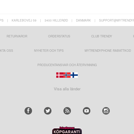
PS
|
KARLEBOVEJ 59
|
3400 HILLERØD
|
DANMARK
|
SUPPORT@MYTRENDY
RETURVAROR
ORDERSTATUS
CLUB TRENDY
KTA OSS
NYHETER OCH TIPS
MYTRENDYPHONE RABATTKOD
PRODUCENTANSVAR OCH ÅTERVINNING
Visa alla länder