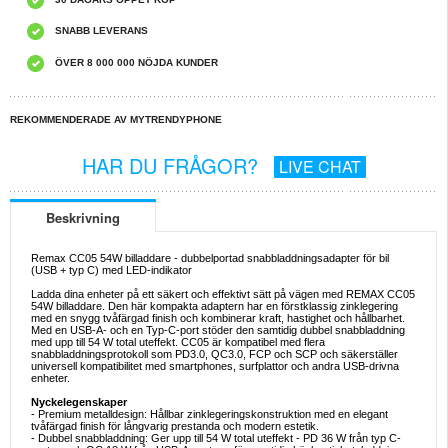
SNABB LEVERANS
ÖVER 8 000 000 NÖJDA KUNDER
REKOMMENDERADE AV MYTRENDYPHONE
HAR DU FRÅGOR?
LIVE CHAT
Beskrivning
Remax CC05 54W billaddare - dubbelportad snabbladdningsadapter för bil
(USB + typ C) med LED-indikator
Ladda dina enheter på ett säkert och effektivt sätt på vägen med REMAX CC05
54W billaddare. Den här kompakta adaptern har en förstklassig zinklegering
med en snygg tvåfärgad finish och kombinerar kraft, hastighet och hållbarhet.
Med en USB-A- och en Typ-C-port stöder den samtidig dubbel snabbladdning
med upp till 54 W total uteffekt. CC05 är kompatibel med flera
snabbladdningsprotokoll som PD3.0, QC3.0, FCP och SCP och säkerställer
universell kompatibilitet med smartphones, surfplattor och andra USB-drivna
enheter.
Nyckelegenskaper
- Premium metalldesign: Hållbar zinklegeringskonstruktion med en elegant
tvåfärgad finish för långvarig prestanda och modern estetik.
- Dubbel snabbladdning: Ger upp till 54 W total uteffekt - PD 36 W från typ C-