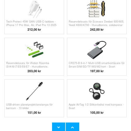
Tech-Protect 45W GAN USB-C-laddare -
Reservdelssats för Ecovacs Deebot 600/605,
iPhone 17 Pro Max, Air, iPad Pro 13 2025
Yeedi K600/K700 - Huvudborste, sidoborstar
och filter - 15 st.
212,00
kr
242,00 kr
Reservdelssats för iRobot Roomba
CR375-B 6-in-1 Multi-USB smartkortläsare för
i3/i4/i6/i7/E5/E6/E7 - Huvudborste,
Smart/SIM/SD/TF/MS/M2-kort - Svart
sidoborstar och filter - 8 st.
203,00
kr
197,00
kr
USB-driven planetprojektionslampa för
Apple AirTag 1/2 Silikonfodral med kompass -
barnrum - 10 bilder
Svart
151,00 kr
105,00 kr