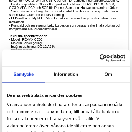
porten och QC 18 W från USB-A-porten - för samtidig höghastighetsladdning.
- Bred kompatibilitet: Stöder flera protokoll, inklusive PD2.0, PD3.0, QC2.0,
QC3.0, AFC, FCP och SCP för iPhone, Samsung, Huawei och andra märken.
- Smart strömfördelning: Justerar automatiskt uteffekten för varje enhet för att
säkerställa säker och effektiv laddning.
- LED-indikator: Mjukt LED-ljus för bekväm användning i mörka miljöer utan
distraktion.
- Kompakt och resevänlig: Lättviktsdesign som passar säkert i alla biluttag och
kompletterar alla fordonsinteriörer.
Tekniska specifikationer
- Modell: REMAX CC05
- Material: Zinklegering
- Ingångsspänning: DC 12V-24V
- Ingångsström: 5A
- USB-frekvens: 125 kHz
- PD-frekvens: 130 kHz
- USB-A-utgång: 5V-3A / 9V-2A / 12V-1,5A (18W Max)
- Protokoll som stöds av USB-A: QC2.0 / QC3.0 / AFC / FCP / SCP
- Typ C-utgång: 5V-3A / 9V-3A / 12V-3A (36W max)
- Protokoll som stöds av typ C: PD3.0 / AFC / FCP / PPS
Samtycke
Information
Om
- Total uteffekt: 54W
- Indikator: LED-ringljus
- Färg: Metallgrå / silver (tvåfärgad finish)
Ideala användningsområden
- Daglig pendling: Snabbladdning för två enheter samtidigt - telefoner, surfplattor
Denna webbplats använder cookies
eller navigationsenheter.
- Bilresor: Håll dina enheter strömförsörjda för musik, GPS och underhållning
under långa bilresor.
Vi använder enhetsidentifierare för att anpassa innehållet
- Användare av flera enheter: Perfekt för förare eller passagerare som
använder flera prylar när de är på språng.
och annonserna till användarna, tillhandahålla funktioner
- Professionella förare: Tillförlitlig, snabb laddningslösning för taxibilar,
samåkning och leveranstjänster.
för sociala medier och analysera vår trafik. Vi
Varför välja REMAX CC05?
vidarebefordrar även sådana identifierare och annan
REMAX CC05 kombinerar premiummaterial, multiprotokollkompatibilitet och
54W snabbladdning med dubbla portar och är ett pålitligt och elegant tillbehör för