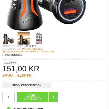
ARTIKELNUMMER:
3014937
LAGERSTATUS:
PÅ FJÄRRLAGER.
SKICKAS VANLIGTVIS INOM 20 - 25 DAGAR
FRAKTKOSTNAD
212,00 KR
151,00
KR
SPARA:
61,00 KR
PRODUKTINFORMATION
30 DAGARS ÖPPET KÖP