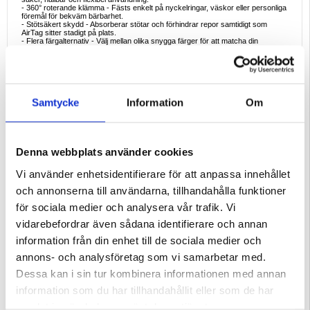
- 360° roterande klämma - Fästs enkelt på nyckelringar, väskor eller personliga
föremål för bekväm bärbarhet.
- Stötsäkert skydd - Absorberar stötar och förhindrar repor samtidigt som
AirTag sitter stadigt på plats.
- Flera färgalternativ - Välj mellan olika snygga färger för att matcha din
personlighet och dina tillbehör.
Varför detta fodral är perfekt
Det här AirTag-fodralet kombinerar praktisk design och vardagsnytta. Det
skyddar inte bara din tracker från droppar och repor, utan har även en unik
kompassfunktion för användning utomhus och på resor. Perfekt för alla som
värdesätter skydd, bärbarhet och bekvämlighet.
Samtycke
Information
Om
Goda exempel på användning
- Äventyr utomhus: Håll koll på utrustningen och hitta vägen med den inbyggda
kompassen.
- Vardagliga föremål: Fäst på nycklar, väskor eller plånböcker för att förhindra
att de tappas bort.
Denna webbplats använder cookies
- Familjeanvändning: Perfekt för att säkra barnens ryggsäckar eller värdefulla
föremål.
Vi använder enhetsidentifierare för att anpassa innehållet
- Resa: Fäst på bagaget så att du kan känna dig trygg när du är på resande fot.
och annonserna till användarna, tillhandahålla funktioner
Intressanta fakta
Livsmedelsklassad silikon är känd för sin hållbarhet, flexibilitet och
för sociala medier och analysera vår trafik. Vi
motståndskraft mot extrema temperaturer, vilket gör den idealisk för skyddande
tillbehör. Den integrerade kompassen tillför ett oväntat lager av funktionalitet och
vidarebefordrar även sådana identifierare och annan
förvandlar en enkel AirTag-hållare till en praktisk utomhuskompis.
information från din enhet till de sociala medier och
Kompatibilitet:
Apple AirTag 1, Apple AirTag 2
annons- och analysföretag som vi samarbetar med.
Förpackning:
Euroblister
Dessa kan i sin tur kombinera informationen med annan
EAN: 5714122588203
information som du har tillhandahållit eller som de har
Relaterade kategorier:
Mobiltillbehör
,
Apple AirTag tillbehör
samlat in när du har använt deras tjänster.