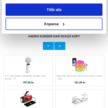
Tillåt alla
SKRIV EN RECENSION
Anpassa
ANDRA KUNDER HAR OCKSÅ KÖPT
Goobay USB 2.0 / Mini USB Kabel - 30cm
JBL Tune 110 In-Ear Hörlurar med Mikrofon -
3.5mm - Svart
75,00 kr
163,00
kr
3-i-1 Mini Bärbar Hängande Kylfläkt med
Vattentätt Bluetooth LED Sträng Fairy Lampor
Snodd - Vit
- 20m
197,00
kr
181,00 kr