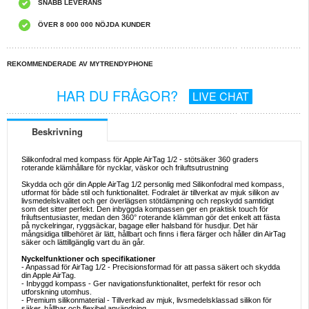
SNABB LEVERANS
ÖVER 8 000 000 NÖJDA KUNDER
REKOMMENDERADE AV MYTRENDYPHONE
HAR DU FRÅGOR?
LIVE CHAT
Beskrivning
Silikonfodral med kompass för Apple AirTag 1/2 - stötsäker 360 graders
roterande klämhållare för nycklar, väskor och friluftsutrustning
Skydda och gör din Apple AirTag 1/2 personlig med Silikonfodral med kompass,
utformat för både stil och funktionalitet. Fodralet är tillverkat av mjuk silikon av
livsmedelskvalitet och ger överlägsen stötdämpning och repskydd samtidigt
som det sitter perfekt. Den inbyggda kompassen ger en praktisk touch för
friluftsentusiaster, medan den 360° roterande klämman gör det enkelt att fästa
på nyckelringar, ryggsäckar, bagage eller halsband för husdjur. Det här
mångsidiga tillbehöret är lätt, hållbart och finns i flera färger och håller din AirTag
säker och lättillgänglig vart du än går.
Nyckelfunktioner och specifikationer
- Anpassad för AirTag 1/2 - Precisionsformad för att passa säkert och skydda
din Apple AirTag.
- Inbyggd kompass - Ger navigationsfunktionalitet, perfekt för resor och
utforskning utomhus.
- Premium silikonmaterial - Tillverkad av mjuk, livsmedelsklassad silikon för
säker, hållbar och flexibel användning.