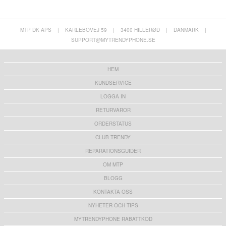
MTP DK APS
|
KARLEBOVEJ 59
|
3400 HILLERØD
|
DANMARK
|
SUPPORT@MYTRENDYPHONE.SE
Samsung Galaxy S25 Edge Saii 3D Premium
OnePlus Nord CE 3 Lite/N30 Plånboksfodral
Härdat Glas Skärmskydd - 9H - 2 St.
med Stativfunktion - Brun
121,00 kr
151,00 kr
HEM
KUNDSERVICE
LOGGA IN
RETURVAROR
ORDERSTATUS
OnePlus 13 Crocodile Serie Läder
OnePlus 13 Anti-Shock Hybrid Skal -
Plånboksfodral med RFID - Röd
Genomskinlig
CLUB TRENDY
273,00
kr
145,00
kr
REPARATIONSGUIDER
OM MTP
BLOGG
KONTAKTA OSS
OnePlus 13 Caseme 013 Series
OnePlus 13T/13s Anti-halk TPU-Skal -
Plånboksfodral - Blå
Genomskinlig
NYHETER OCH TIPS
151,00 kr
90,00 kr
MYTRENDYPHONE RABATTKOD