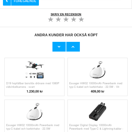
SKRIV EN RECENSION
ANDRA KUNDER HAR OCKSÅ KÖPT
Tranyoo T-L7 70000mAh Powerbank - 65W
G01 Vattentät spårare för husdjur i realtid -
PD, 2x USB-A, 2x USB-C - Svart
Orange
1.063,00 kr
455,00 kr
D19 hopfällbar borstlös drönare med 1080P
Essager HW02 10000mAh Powerbank med
vidvinkelkamera - svart
typ-C-kabel och karbinhake - 22.5W - Vit
1.230,00 kr
409,00 kr
Essager HW02 10000mAh Powerbank med
Essager Digital Display 10000mAh
typ-C-kabel och karbinhake - 22.5W
Powerbank med Type-C & Lightning-kablar -