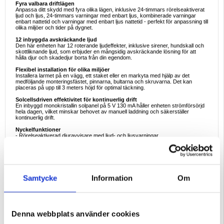
Fyra valbara driftlägen
Anpassa ditt skydd med fyra olika lägen, inklusive 24-timmars rörelseaktiverat
ljud och ljus, 24-timmars varningar med enbart ljus, kombinerade varningar
enbart nattetid och varningar med enbart ljus nattetid - perfekt för anpassning till
olika miljöer och tider på dygnet.
12 inbyggda avskräckande ljud
Den här enheten har 12 roterande ljudeffekter, inklusive sirener, hundskall och
skottliknande ljud, som erbjuder en mångsidig avskräckande lösning för att
hålla djur och skadedjur borta från din egendom.
Flexibel installation för olika miljöer
Installera larmet på en vägg, ett staket eller en markyta med hjälp av det
medföljande monteringsfästet, pinnarna, bultarna och skruvarna. Det kan
placeras på upp till 3 meters höjd för optimal täckning.
Solcellsdriven effektivitet för kontinuerlig drift
En inbyggd monokristallin solpanel på 5 V 130 mA håller enheten strömförsörjd
hela dagen, vilket minskar behovet av manuell laddning och säkerställer
kontinuerlig drift.
Nyckelfunktioner
- Rörelseaktiverad djuravvisare med ljud- och ljusvarningar
- Fyra anpassningsbara arbetslägen för dag eller natt
- 12 avskräckande ljud, inklusive sirener, skällande och slagljud
- Solcellsdriven design för långvarig användning utomhus
- Alternativ för installation på vägg, staket eller mark
- Hållbar ABS-konstruktion
Samtycke
Information
Om
Specifikationer
- Material: ABS
- Larmets mått: 15 × 7,6 × 5,4 cm
- Fäste för väggmontering: 4,8 × 8,5 cm
- Jordspett: 18 × 2,2 cm
- Metod för laddning: Solcellsdriven
Denna webbplats använder cookies
- Laddningstid: >8 timmar
- Drifttid per aktivering: Cirka 30 sekunder