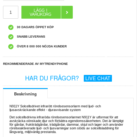
30 DAGARS ÖPPET KÖP
SNABB LEVERANS
ÖVER 8 000 000 NÖJDA KUNDER
REKOMMENDERADE AV MYTRENDYPHONE
HAR DU FRÅGOR?
LIVE CHAT
Beskrivning
N911Y Solcellsdrivet infrarött rörelsesensorlarm med ljud- och
ljusavskräckande effekt - djuravvisande system
Det solcellsdrivna infraröda rörelsesensorlarmet N911Y är utformat för att
avskräcka oönskade djur och förbättra egendomssäkerheten. Det är lämpligt
för gårdar, fruktträdgårdar, trädgårdar, dammar, skjul och lager och använder
rörelseaktiverade ljud- och ljusvarningar som stöds av solcellsladdning för
långvarig, miljövänlig prestanda.