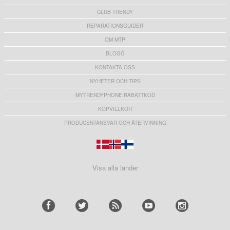
CLUB TRENDY
REPARATIONSGUIDER
OM MTP
BLOGG
KONTAKTA OSS
NYHETER OCH TIPS
MYTRENDYPHONE RABATTKOD
KÖPVILLKOR
PRODUCENTANSVAR OCH ÅTERVINNING
Visa alla länder