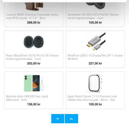
Caseme ME50 Universal Crossbody-väska
Sennheiser HD 202 II/212 Pro/437 hörlurar -
med RFID-skydd - 4"-7.3" - Brun
ersättningshörselkåpor - svart
288,00 kr
105,00 kr
Razer BlackShark V2/V2 Pro/V2 SE hörlurar
MindPure USB-C till DisplayPort DP 1.4-kabel
ersättningsöronkuddar - svart
8K/60Hz
202,00 kr
227,00 kr
Motorola Moto G85/S50 Neo Liquid
Apple Watch Series 11/10 Plastskal med
Silikonskal - Grön
Härdat Glas Skärmskydd - 46mm - Klar
136,00 kr
105,00 kr