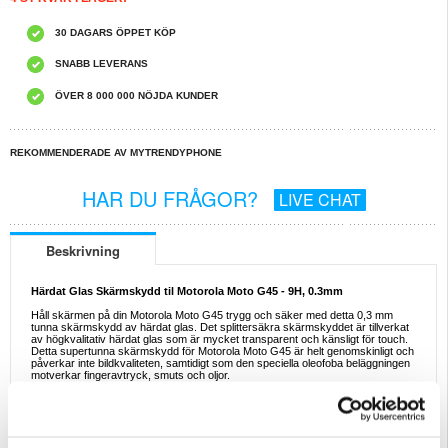
30 DAGARS ÖPPET KÖP
SNABB LEVERANS
ÖVER 8 000 000 NÖJDA KUNDER
REKOMMENDERADE AV MYTRENDYPHONE
HAR DU FRÅGOR?
LIVE CHAT
Beskrivning
Härdat Glas Skärmskydd til Motorola Moto G45 - 9H, 0.3mm
Håll skärmen på din Motorola Moto G45 trygg och säker med detta 0,3 mm
tunna skärmskydd av härdat glas. Det splittersäkra skärmskyddet är tillverkat
av högkvalitativ härdat glas som är mycket transparent och känsligt för touch.
Detta supertunna skärmskydd för Motorola Moto G45 är helt genomskinligt och
påverkar inte bildkvaliteten, samtidigt som den speciella oleofoba beläggningen
motverkar fingeravtryck, smuts och oljor.
Egenskaper:
- Högkvalitativt skärmskydd av härdat glas till Motorola Moto G45
- Pålitligt skydd mot repor, hack och mindre skador
- Supertunt skärmskydd med maximal hårdhetsnivå
- Splittersäkert glas med släta rundade kanter för enkel användning