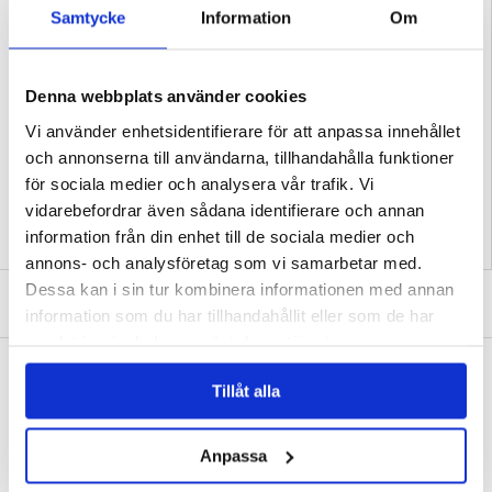
- Påverkar varken ljusstyrkan eller touchskärmens känslighet
Samtycke
Information
Om
- Med en oleofob beläggning som gör det enkelt att hålla rent
OBS: Detta skärmskydd täcker endast in den platta delen av displayen.
Kompatibilitet:
Motorola Moto G45
Denna webbplats använder cookies
Emballage: Euroblister
Vi använder enhetsidentifierare för att anpassa innehållet
EAN: 5714122478948
och annonserna till användarna, tillhandahålla funktioner
Relaterade kategorier:
Mobiltillbehör
,
Motorola Skal & Tillbehör
,
Motorola Moto
G45 Skal & Tillbehör
för sociala medier och analysera vår trafik. Vi
vidarebefordrar även sådana identifierare och annan
information från din enhet till de sociala medier och
annons- och analysföretag som vi samarbetar med.
Dessa kan i sin tur kombinera informationen med annan
SKRIV EN RECENSION
information som du har tillhandahållit eller som de har
samlat in när du har använt deras tjänster.
ANDRA KUNDER HAR OCKSÅ KÖPT
Tillåt alla
iPhone 7/8/SE 2020/2022 Härdat Glas
Sony Xperia 10 IV Härdat Glas Skärmskydd -
Skärmskydd - 9H, 0.3mm - Klar
9H, 0.3mm - Klar
105,00 kr
105,00 kr
Anpassa