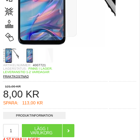
ARTIKELNUMMER:
4007721
LAGERSTATUS:
FINNS I LAGER.
LEVERANSTID 1-2 VARDAGAR
FRAKTKOSTNAD
121,00 KR
8,00
KR
SPARA:
113,00 KR
PRODUKTINFORMATION
4 ST KVAR I LAGER!