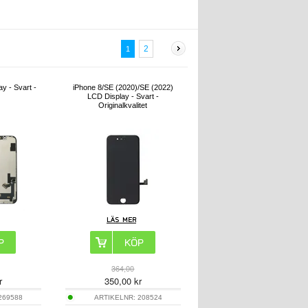
2
1
y - Svart -
iPhone 8/SE (2020)/SE (2022)
LCD Display - Svart -
Originalkvalitet
364,00
r
350,00
kr
269588
ARTIKELNR:
208524