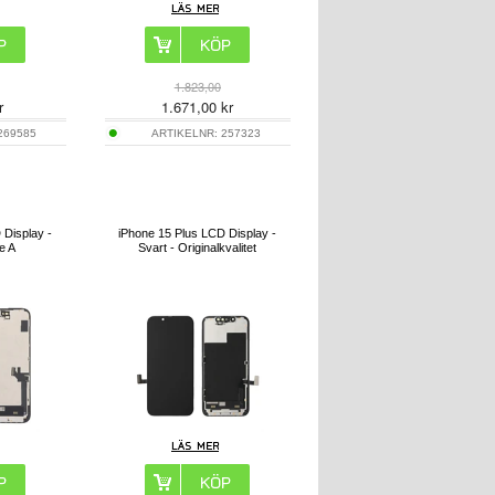
1.823,00
r
1.671,00
kr
269585
ARTIKELNR:
257323
 Display -
iPhone 15 Plus LCD Display -
e A
Svart - Originalkvalitet