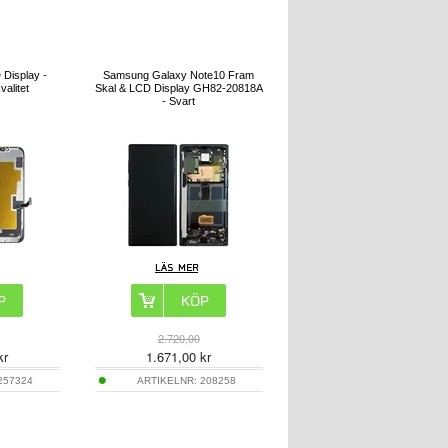
 Display -
Samsung Galaxy Note10 Fram
valitet
Skal & LCD Display GH82-20818A
- Svart
2.720,00
kr
1.671,00
kr
257324
ARTIKELNR:
208258