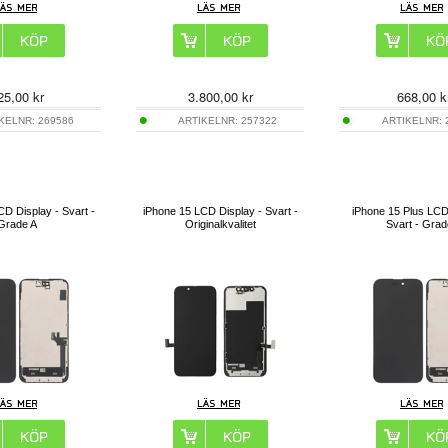
25,00
kr
3.800,00
kr
668,00
k
IKELNR:
269586
ARTIKELNR:
257322
ARTIKELNR:
D Display - Svart -
iPhone 15 LCD Display - Svart -
iPhone 15 Plus LCD
Grade A
Originalkvalitet
Svart - Grad