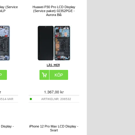
ay (Service
Huawei P30 Pro LCD Display
2NLP
(Service paket) 02352PGE -
Aurora Blå
r
1.367,00
kr
6514-VAR
ARTIKELNR:
206532
 Display -
iPhone 12 Pro Max LCD Display -
Svart