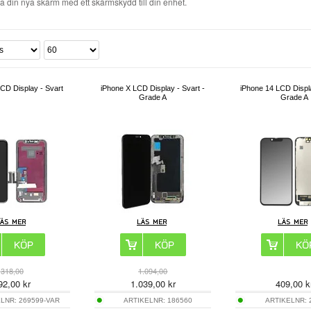
da din nya skärm med ett skärmskydd till din enhet.
CD Display - Svart
iPhone X LCD Display - Svart -
iPhone 14 LCD Displa
Grade A
Grade A
318,00
1.094,00
92,00
kr
1.039,00
kr
409,00
k
ELNR:
269599-VAR
ARTIKELNR:
186560
ARTIKELNR: