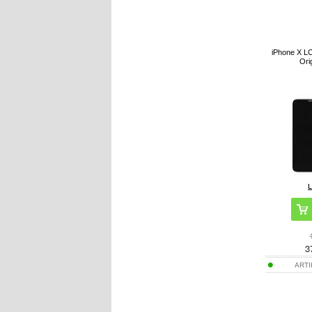
iPhone X LC
Orig
3
ART