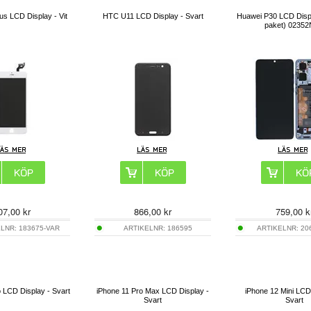
us LCD Display - Vit
HTC U11 LCD Display - Svart
Huawei P30 LCD Displ
paket) 0235
07,00
kr
866,00
kr
759,00
k
ELNR:
183675-VAR
ARTIKELNR:
186595
ARTIKELNR:
20
 LCD Display - Svart
iPhone 11 Pro Max LCD Display -
iPhone 12 Mini LCD
Svart
Svart