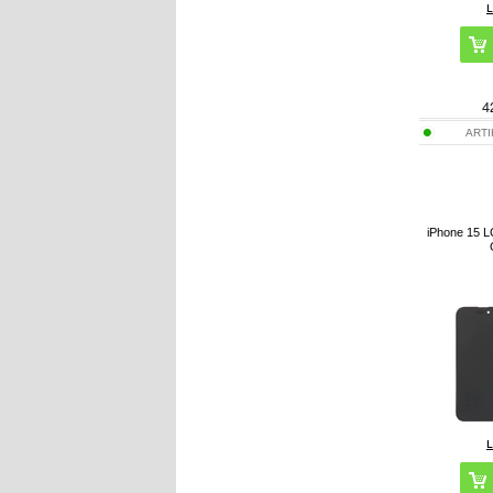
4
ART
iPhone 15 LC