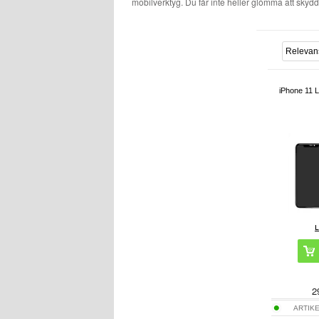
mobilverktyg. Du får inte heller glömma att skyd
iPhone 11 L
2
ARTIK