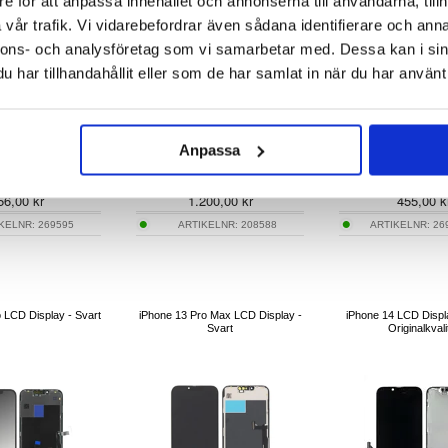
e för att anpassa innehållet och annonserna till användarna, tillh
vår trafik. Vi vidarebefordrar även sådana identifierare och anna
nnons- och analysföretag som vi samarbetar med. Dessa kan i sin
har tillhandahållit eller som de har samlat in när du har använt 
Anpassa
273,00
56,00
kr
1.200,00
kr
455,00
k
IKELNR:
269595
ARTIKELNR:
208588
ARTIKELNR:
26
 LCD Display - Svart
iPhone 13 Pro Max LCD Display -
iPhone 14 LCD Displa
Svart
Originalkvali