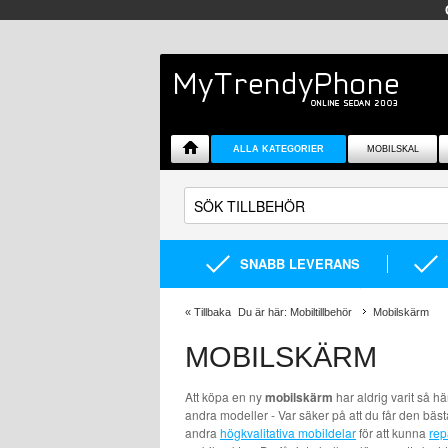
ALLA KATEGORIER
MOBILSKAL
SNABB LEVERANS
«
Tillbaka
Du är här:
Mobiltillbehör
Mobilskärm
MOBILSKÄRM
Att köpa en ny
mobilskärm
har aldrig varit så h
andra modeller - Var säker på att du får den bäs
andra
högkvalitativa mobildelar
för att kunna
rep