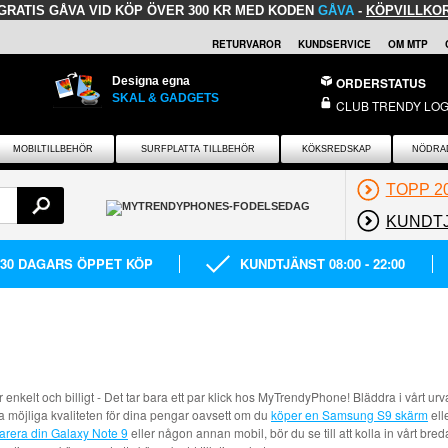
GRATIS GÅVA
VID KÖP ÖVER 300 KR MED KODEN
GÅVA
-
KÖPVILLKO
RETURVAROR
KUNDSERVICE
OM MTP
Designa egna
ORDERSTATUS
SKAL & GADGETS
CLUB TRENDY LOG
MOBILTILLBEHÖR
SURFPLATTA TILLBEHÖR
KÖKSREDSKAP
NÖDRA
TOPP 2
KUNDT
30 DAGARS ÖPPET KÖP
KUNDTJÄNST 08:00 - 22:00
är enkelt och billigt - Det tar bara ett par klick hos MyTrendyPhone! Bläddra i vårt 
ta möjliga kvaliteten för dina pengar oavsett om du
köper en Samsung S9 skärm
ell
arera din Galaxy Note 9
eller någon annan mobil, bör du se till att kolla in vårt br