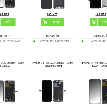
55,00
kr
607,00
kr
1.519,00
ELNR:
269590-VAR
ARTIKELNR:
269589-VAR
ARTIKELNR:
 LCD Display - Svart
iPhone 14 Pro LCD Display - Svart
iPhone 14 Pro Max LC
 Grade A
- Originalkvalitet
Svart - Grad