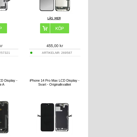
kr
455,00
kr
257321
ARTIKELNR:
269587
D Display -
iPhone 14 Pro Max LCD Display -
e A
Svart - Originalkvalitet