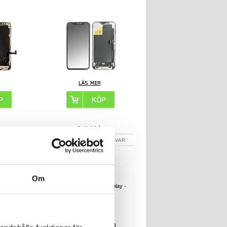
r
516,00
kr
9596-VAR
ARTIKELNR:
269594-VAR
Om
ay - Svart
iPhone 13 Mini LCD Display -
Svart