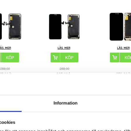
288,00
288,00
67,00
kr
267,00
kr
379,00
k
ELNR:
269598-VAR
ARTIKELNR:
269597-VAR
ARTIKELNR:
26
Information
 iPhone 12 Pro LCD
iPhone 12/12 Pro LCD Display -
iPhone 13 LCD Displ
- Svart - Grade A
Svart - Originalkvalitet
cookies