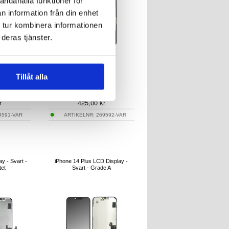
andahålla funktioner för
n information från din enhet
 tur kombinera informationen
deras tjänster.
Tillåt alla
r
425,00
kr
9591-VAR
ARTIKELNR:
269592-VAR
y - Svart -
iPhone 14 Plus LCD Display -
tet
Svart - Grade A