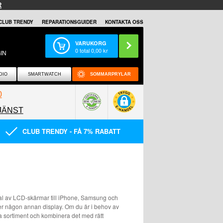
R
CLUB TRENDY
REPARATIONSGUIDER
KONTAKTA OSS
VARUKORG
0
total
0,00
kr
IN
DIO
SMARTWATCH
SOMMARPRYLAR
0
JÄNST
0858097089
CLUB TRENDY - FÅ 7% RABATT
urval av LCD-skärmar till iPhone, Samsung och
er någon annan display. Om du är i behov av
eda sortiment och kombinera det med rätt