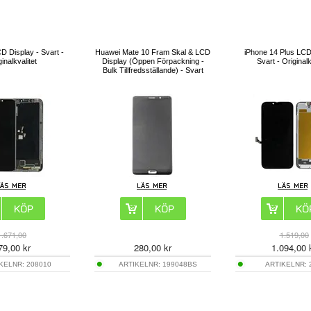
D Display - Svart -
Huawei Mate 10 Fram Skal & LCD
iPhone 14 Plus LCD
inalkvalitet
Display (Öppen Förpackning -
Svart - Originalk
Bulk Tillfredsställande) - Svart
1.671,00
1.519,00
79,00
kr
280,00
kr
1.094,00
IKELNR:
208010
ARTIKELNR:
199048BS
ARTIKELNR: