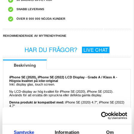
SNABB LEVERANS
ÖVER 8 000 000 NÖJDA KUNDER
REKOMMENDERADE AV MYTRENDYPHONE
HAR DU FRÅGOR?
LIVE CHAT
Beskrivning
iPhone SE (2020), iPhone SE (2022) LCD Display - Grade A / Klass A -
Högsta kvalitet på icke-original
Inkl. display glas, touch screen.
Ny LCD-display av hög kvalitet för iPhone SE (2020), iPhone SE (2022).
Används för att ersätta din spruckna eller defekta gamla display.
Denna produkt är kompatibel med:
iPhone SE (2020) 4.7", iPhone SE (2022)
4.7"
Förpackning:
Bulk
Reparation:
Om du inte vill reparera en enhet på egen hand, kan vi göra det åt dig. Våra
duktiga tekniker har reparerat tusentals telefoner och, med detta i åtanke, kan
Samtycke
Information
Om