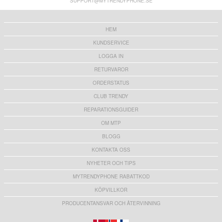
SUPPORT@MYTRENDYPHONE.SE
136,00 kr
227,00 kr
HEM
KUNDSERVICE
LOGGA IN
RETURVAROR
ORDERSTATUS
CLUB TRENDY
REPARATIONSGUIDER
OM MTP
BLOGG
KONTAKTA OSS
NYHETER OCH TIPS
MYTRENDYPHONE RABATTKOD
KÖPVILLKOR
PRODUCENTANSVAR OCH ÅTERVINNING