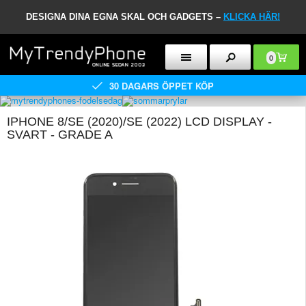
DESIGNA DINA EGNA SKAL OCH GADGETS –
KLICKA HÄR!
0
30 DAGARS ÖPPET KÖP
IPHONE 8/SE (2020)/SE (2022) LCD DISPLAY -
SVART - GRADE A