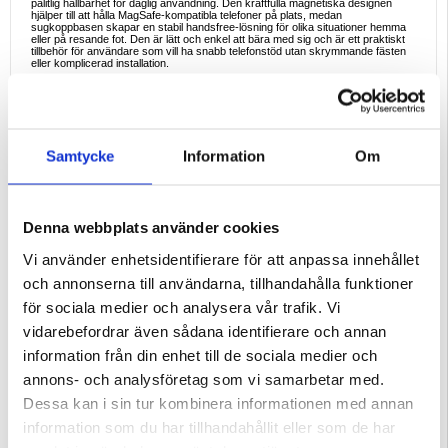
pålitlig hållbarhet för daglig användning. Den kraftfulla magnetiska designen
hjälper till att hålla MagSafe-kompatibla telefoner på plats, medan
sugkoppbasen skapar en stabil handsfree-lösning för olika situationer hemma
eller på resande fot. Den är lätt och enkel att bära med sig och är ett praktiskt
tillbehör för användare som vill ha snabb telefonstöd utan skrymmande fästen
eller komplicerad installation.
Viktiga funktioner och specifikationer
- Stark magnetisk fästning för MagSafe-kompatibla telefoner
- Silikonsugkopp för släta ytor
- Material: silikon
- Mjuk yta med halkskydd
- Lämplig för speglar, kakel, glas och andra släta ytor
Samtycke
Information
Om
- Lätt och bärbar design
- Produktmått: 60 x 70 x 0,5 mm
- Vikt: 31 g
Varför denna produkt är ett bra köp
Detta telefonstativ är ett utmärkt val för alla som vill ha en enkel och bärbar
Denna webbplats använder cookies
handsfree-lösning för vardagsbruk. Det är kompakt, lätt att bära med sig och
praktiskt i olika rum och situationer, från vardagsrutiner hemma till resor.
Vi använder enhetsidentifierare för att anpassa innehållet
Idealiska användningsexempel
- Följa recept i köket
och annonserna till användarna, tillhandahålla funktioner
- Titta på videor medan du gör dig i ordning
- Använda telefonen i badrummet på en spegel eller kakelvägg
för sociala medier och analysera vår trafik. Vi
- Spela in innehåll handsfree
- Hålla telefonen på plats under träning eller dagliga sysslor
vidarebefordrar även sådana identifierare och annan
Paketet innehåller
information från din enhet till de sociala medier och
- 1 x magnetisk sugkopp för telefon
annons- och analysföretag som vi samarbetar med.
Förpackning:
Euroblister
Dessa kan i sin tur kombinera informationen med annan
EAN: 5714122628688
information som du har tillhandahållit eller som de har
Relaterade kategorier:
Mobiltillbehör
,
Mobilhållare