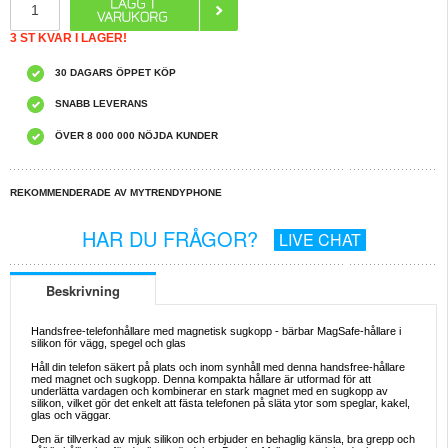
3 ST KVAR I LAGER!
30 DAGARS ÖPPET KÖP
SNABB LEVERANS
ÖVER 8 000 000 NÖJDA KUNDER
REKOMMENDERADE AV MYTRENDYPHONE
HAR DU FRÅGOR?
LIVE CHAT
Beskrivning
Handsfree-telefonhållare med magnetisk sugkopp - bärbar MagSafe-hållare i
silikon för vägg, spegel och glas
Håll din telefon säkert på plats och inom synhåll med denna handsfree-hållare
med magnet och sugkopp. Denna kompakta hållare är utformad för att
underlätta vardagen och kombinerar en stark magnet med en sugkopp av
silikon, vilket gör det enkelt att fästa telefonen på släta ytor som speglar, kakel,
glas och väggar.
Den är tillverkad av mjuk silikon och erbjuder en behaglig känsla, bra grepp och