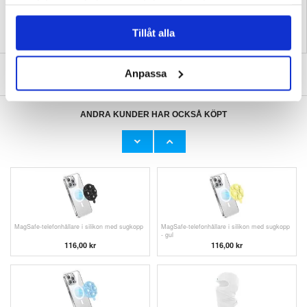
samlat in när du har använt deras tjänster.
Tillåt alla
SKRIV EN RECENSION
Anpassa
ANDRA KUNDER HAR OCKSÅ KÖPT
MacBook Neo 13" (2026) Dux Ducis LCGH
MagSafe-telefonhållare i silikon med sugkopp
skyddsfodral - rosa
- vit
348,00
kr
116,00
kr
MagSafe-telefonhållare i silikon med sugkopp
MagSafe-telefonhållare i silikon med sugkopp
- gul
116,00
kr
116,00
kr