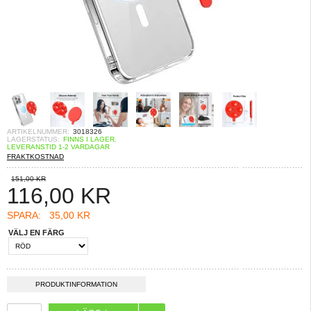
ARTIKELNUMMER:
3018326
LAGERSTATUS:
FINNS I LAGER.
LEVERANSTID 1-2 VARDAGAR
FRAKTKOSTNAD
151,00 KR
116,00
KR
SPARA:
35,00 KR
VÄLJ EN FÄRG
PRODUKTINFORMATION