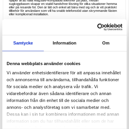
hjälper till att hålla MagSafe-kompatibla telefoner på plats, medan
sugkoppbasen skapar en stabil handsfree-lösning för olika situationer hemma
eller på resande fot. Den är lätt och enkel att bära med sig och är ett praktiskt
tillbehör för användare som vill ha snabb telefonstöd utan skrymmande fästen
eller komplicerad installation.
Viktiga funktioner och specifikationer
- Stark magnetisk fästning för MagSafe-kompatibla telefoner
- Silikonsugkopp för släta ytor
- Material: silikon
- Mjuk yta med halkskydd
- Lämplig för speglar, kakel, glas och andra släta ytor
- Lätt och bärbar design
Samtycke
Information
Om
- Produktmått: 60 x 70 x 0,5 mm
- Vikt: 31 g
Varför denna produkt är ett bra köp
Detta telefonstativ är ett utmärkt val för alla som vill ha en enkel och bärbar
handsfree-lösning för vardagsbruk. Det är kompakt, lätt att bära med sig och
Denna webbplats använder cookies
praktiskt i olika rum och situationer, från vardagsrutiner hemma till resor.
Vi använder enhetsidentifierare för att anpassa innehållet
Idealiska användningsexempel
- Följa recept i köket
och annonserna till användarna, tillhandahålla funktioner
- Titta på videor medan du gör dig i ordning
- Använda telefonen i badrummet på en spegel eller kakelvägg
för sociala medier och analysera vår trafik. Vi
- Spela in innehåll handsfree
- Hålla telefonen på plats under träning eller dagliga sysslor
vidarebefordrar även sådana identifierare och annan
Paketet innehåller
information från din enhet till de sociala medier och
- 1 x magnetisk sugkopp för telefon
annons- och analysföretag som vi samarbetar med.
Förpackning:
Euroblister
Dessa kan i sin tur kombinera informationen med annan
EAN: 5714122628664
information som du har tillhandahållit eller som de har
Relaterade kategorier:
Mobiltillbehör
,
Mobilhållare
samlat in när du har använt deras tjänster.