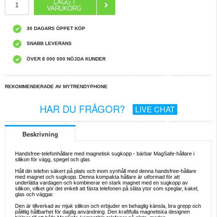
30 DAGARS ÖPPET KÖP
SNABB LEVERANS
ÖVER 8 000 000 NÖJDA KUNDER
REKOMMENDERADE AV MYTRENDYPHONE
HAR DU FRÅGOR?
LIVE CHAT
Beskrivning
Handsfree-telefonhållare med magnetisk sugkopp - bärbar MagSafe-hållare i
silikon för vägg, spegel och glas
Håll din telefon säkert på plats och inom synhåll med denna handsfree-hållare
med magnet och sugkopp. Denna kompakta hållare är utformad för att
underlätta vardagen och kombinerar en stark magnet med en sugkopp av
silikon, vilket gör det enkelt att fästa telefonen på släta ytor som speglar, kakel,
glas och väggar.
Den är tillverkad av mjuk silikon och erbjuder en behaglig känsla, bra grepp och
pålitlig hållbarhet för daglig användning. Den kraftfulla magnetiska designen