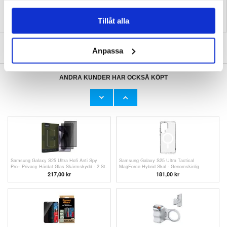
Tillåt alla
SKRIV EN RECENSION
Anpassa
ANDRA KUNDER HAR OCKSÅ KÖPT
iPhone 16 Tech-Protect MagFlex-Skal -
iPhone 16 BlueDefend Anti-Blue Light
MagSafe-kompatibelt - Klar / Guld
skärmskydd av härdat glas - 2 st.
122,00
kr
125,00
kr
Samsung Galaxy S25 Ultra Hofi Anti Spy
Samsung Galaxy S25 Ultra Tactical
Pro+ Privacy Härdat Glas Skärmskydd - 2 St.
MagForce Hybrid Skal - Genomskinlig
- Svart Kant
217,00
kr
181,00 kr