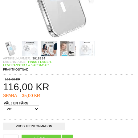
ARTIKELNUMMER:
3018324
LAGERSTATUS:
FINNS I LAGER.
LEVERANSTID 1-2 VARDAGAR
FRAKTKOSTNAD
151,00 KR
116,00
KR
SPARA:
35,00 KR
VÄLJ EN FÄRG
PRODUKTINFORMATION