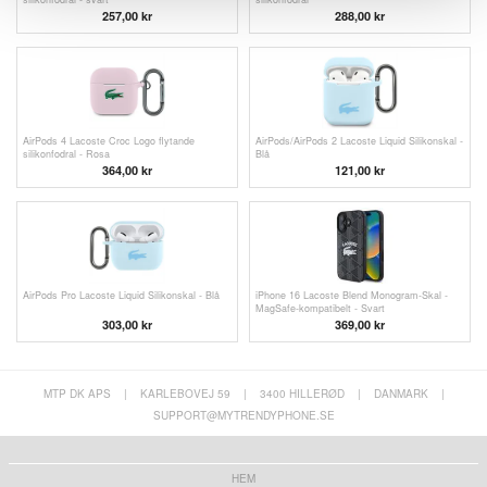
257,00 kr
288,00 kr
AirPods 4 Lacoste Croc Logo flytande
AirPods/AirPods 2 Lacoste Liquid Silikonskal -
silikonfodral - Rosa
Blå
364,00 kr
121,00
kr
AirPods Pro Lacoste Liquid Silikonskal - Blå
iPhone 16 Lacoste Blend Monogram-Skal -
MagSafe-kompatibelt - Svart
303,00 kr
369,00
kr
MTP DK APS
|
KARLEBOVEJ 59
|
3400 HILLERØD
|
DANMARK
|
SUPPORT@MYTRENDYPHONE.SE
HEM