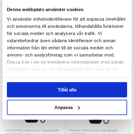
- Med en avtagbar karbinhake för enklare bärning
- Skalet stöder trådlös laddning av dina Airpods 3
Denna webbplats använder cookies
- Detta Lacoste-skal är tillverkat av toppkvalitativt flytande silikon
Kompatibilitet:
Apple Airpods 3
Vi använder enhetsidentifierare för att anpassa innehållet
Förpackning:
Euroblister
och annonserna till användarna, tillhandahålla funktioner
EAN: 3666339038854
för sociala medier och analysera vår trafik. Vi
Relaterade kategorier:
Mobiltillbehör
,
Hörlurar och AirPods tillbehör
,
AirPods
vidarebefordrar även sådana identifierare och annan
tillbehör
,
AirPods skal och fodral
information från din enhet till de sociala medier och
annons- och analysföretag som vi samarbetar med.
Dessa kan i sin tur kombinera informationen med annan
information som du har tillhandahållit eller som de har
SKRIV EN RECENSION
samlat in när du har använt deras tjänster.
Tillåt alla
ANDRA KUNDER HAR OCKSÅ KÖPT
Anpassa
AirPods Pro 2 Lacoste Croc Logo flytande
AirPods 4 Lacoste Croc Logo flytande
silikonfodral - svart
silikonfodral