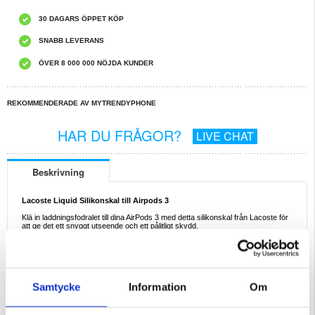
30 DAGARS ÖPPET KÖP
SNABB LEVERANS
ÖVER 8 000 000 NÖJDA KUNDER
REKOMMENDERADE AV MYTRENDYPHONE
HAR DU FRÅGOR?
LIVE CHAT
Beskrivning
Lacoste Liquid Silikonskal till Airpods 3
Klä in laddningsfodralet till dina AirPods 3 med detta silikonskal från Lacoste för
att ge det ett snyggt utseende och ett pålitligt skydd.
Det flytande silikonmaterialet ger ett utmärkt skydd mot vanligt förekommande
dagliga skador medan skalets mjuka och fläckfria yta känns bra i handen. Detta
tunna skal passar dina Airpods 3 som handen i handsken och håller
laddningsporten tillgänglig, samt stöder trådlös laddning.
Egenskaper:
- Silikonskal till Airpods 3, designat av Lacoste
Samtycke
Information
Om
- Det bästa skyddet mot repor, stötar och smuts
- Silkeslen yta som motverkar fingeravtryck och fläckar
- Skalet adderar minimal extra vikt och volym till dina Airpods 3