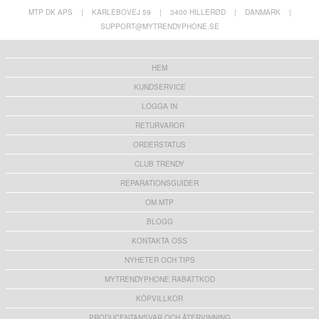
MTP DK APS
|
KARLEBOVEJ 59
|
3400 HILLERØD
|
DANMARK
|
Samsung Galaxy A20e Laddningskontakt
Flex-kabel Reparation
SUPPORT@MYTRENDYPHONE.SE
577,00 kr
HEM
KUNDSERVICE
LOGGA IN
RETURVAROR
ORDERSTATUS
CLUB TRENDY
REPARATIONSGUIDER
OM MTP
BLOGG
KONTAKTA OSS
NYHETER OCH TIPS
MYTRENDYPHONE RABATTKOD
KÖPVILLKOR
PRODUCENTANSVAR OCH ÅTERVINNING