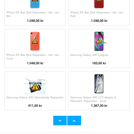
iPhone XR Bak Skal Reparation - inkl. ram -
iPhone XR Bak Skal Reparation - inkl. ram -
Blå
Röd
1.048,00
kr
1.048,00
kr
iPhone XR Bak Skal Reparation - inkl. ram -
Samsung Galaxy A40 Diagnos
Coral
1.048,00
kr
183,00 kr
Samsung Galaxy A40 Vattenskade Reparation
Samsung Galaxy A40 LCD-display &
Pekskärm Reparation - Svart
411,00 kr
1.367,00
kr