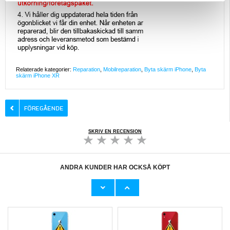
Relaterade kategorier:
Reparation
,
Mobilreparation
,
Byta skärm iPhone
,
Byta
skärm iPhone XR
SKRIV EN RECENSION
ANDRA KUNDER HAR OCKSÅ KÖPT
iPhone XR Bak Skal Reparation - inkl. ram -
iPhone XR Bak Skal Reparation - inkl. ram -
Vit
Gul
1.048,00
kr
1.048,00
kr