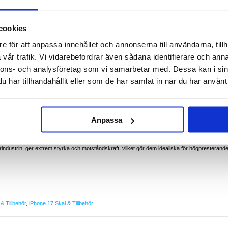
 iPhone 17
gens utmaningar och ger förstklassigt skydd med hjälp av förstklassiga aramidfibrer, vilket
nspirerat av militär utrustning skyddar detta fodral din iPhone 17 från stötar och repor
cookies
gSafe-kompatibilitet kan du njuta av sömlös trådlös laddning och magnetisk
e för att anpassa innehållet och annonserna till användarna, tillh
vår trafik. Vi vidarebefordrar även sådana identifierare och anna
nnons- och analysföretag som vi samarbetar med. Dessa kan i sin
har tillhandahållit eller som de har samlat in när du har använt 
litligt skydd för iPhone 17 utan att den blir för stor. Perfekt för vardagsbruk, resor och
Anpassa
d design och MagSafe-kompatibilitet, vilket gör det till ett utmärkt val för dem som kräver
industrin, ger extrem styrka och motståndskraft, vilket gör dem idealiska för högpresterand
& Tillbehör
,
iPhone 17 Skal & Tillbehör