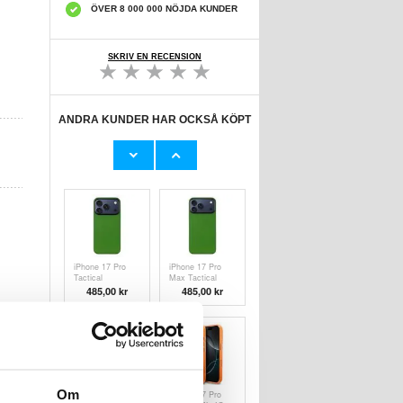
ÖVER 8 000 000 NÖJDA KUNDER
SKRIV EN RECENSION
ANDRA KUNDER HAR OCKSÅ KÖPT
iPhone 17
iPhone 17 Pro
Tactical
Tactical
MagForce
MagForce
485,00 kr
485,00 kr
Aramid-Skal -
Aramid-Skal -
Blåskrika
Blåskrika
iPhone 17 Pro
iPhone 17 Pro
Tactical
Max Tactical
MagForce
MagForce
485,00 kr
485,00 kr
Aramid-Skal -
Aramid-Skal -
Grön padda
Grön padda
Om
iPhone Air
iPhone 17 Pro