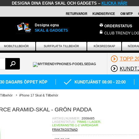
DESIGNA DINA EGNA SKAL OCH GADGETS –
KLICKA HÄR!
RETURVAROR
KUNDSERVICE
OM MTP
Designa egna
ORDERSTATUS
SKAL & GADGETS
CLUB TRENDY LOG
MOBILTILLBEHÖR
SURFPLATTA TILLBEHÖR
KÖKSREDSKAP
NÖDRA
TOPP 2
KUNDT
30 DAGARS ÖPPET KÖP
KUNDTJÄNST 08:00 - 22:00
Tillbehör
iPhone 17 Skal & Tillbehör
RCE ARAMID-SKAL - GRÖN PADDA
ARTIKELNUMMER:
2008485
LAGERSTATUS:
FINNS I LAGER.
LEVERANSTID 1-2 VARDAGAR
FRAKTKOSTNAD