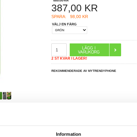
485,00 KR
387,00
KR
SPARA:
98,00 KR
VÄLJ EN FÄRG
2 ST KVAR I LAGER!
REKOMMENDERADE AV MYTRENDYPHONE
R DU FRÅGOR?
LIVE CHAT
Information