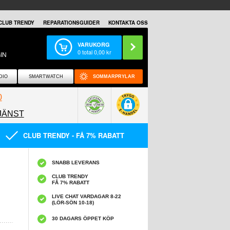
CLUB TRENDY
REPARATIONSGUIDER
KONTAKTA OSS
VARUKORG
0
total
0,00
kr
IN
DIO
SMARTWATCH
SOMMARPRYLAR
0
JÄNST
0858097089
CLUB TRENDY - FÅ 7% RABATT
SNABB LEVERANS
CLUB TRENDY
FÅ 7% RABATT
LIVE CHAT VARDAGAR 8-22
(LÖR-SÖN 10-18)
30 DAGARS ÖPPET KÖP