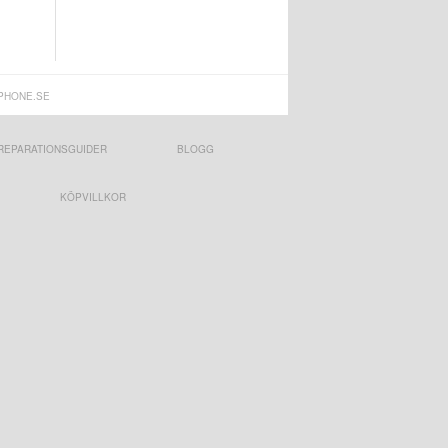
PHONE.SE
REPARATIONSGUIDER
BLOGG
KÖPVILLKOR