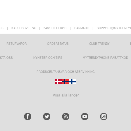
PS
|
KARLEBOVEJ 59
|
3400 HILLERØD
|
DANMARK
|
SUPPORT@MYTRENDY
RETURVAROR
ORDERSTATUS
CLUB TRENDY
KTA OSS
NYHETER OCH TIPS
MYTRENDYPHONE RABATTKOD
PRODUCENTANSVAR OCH ÅTERVINNING
Visa alla länder