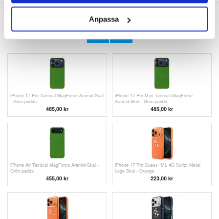
ANDRA KUNDER HAR OCKSÅ KÖPT
Anpassa
iPhone 17 Tactical MagForce Aramid-Skal -
iPhone 17 Tactical MagForce Aramid-Skal -
Blåskrika
Grön padda
485,00 kr
387,00
kr
iPhone 17 Pro Tactical MagForce Aramid-Skal
iPhone 17 Pro Max Tactical MagForce
- Grön padda
Aramid-Skal - Grön padda
485,00 kr
485,00 kr
iPhone Air Tactical MagForce Aramid-Skal -
iPhone 17 Pro Guess IML 4G Script Metal
Grön padda
Logo Skal - Orange
455,00 kr
223,00
kr