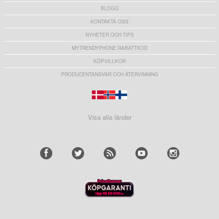
BLOGG
KONTAKTA OSS
NYHETER OCH TIPS
MYTRENDYPHONE RABATTKOD
KÖPVILLKOR
PRODUCENTANSVAR OCH ÅTERVINNING
Visa alla länder