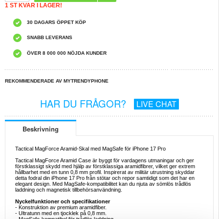
1 ST KVAR I LAGER!
30 DAGARS ÖPPET KÖP
SNABB LEVERANS
ÖVER 8 000 000 NÖJDA KUNDER
REKOMMENDERADE AV MYTRENDYPHONE
HAR DU FRÅGOR?
LIVE CHAT
Beskrivning
Tactical MagForce Aramid-Skal med MagSafe för iPhone 17 Pro
Tactical MagForce Aramid Case är byggt för vardagens utmaningar och ger
förstklassigt skydd med hjälp av förstklassiga aramidfibrer, vilket ger extrem
hållbarhet med en tunn 0,8 mm profil. Inspirerat av militär utrustning skyddar
detta fodral din iPhone 17 Pro från stötar och repor samtidigt som det har en
elegant design. Med MagSafe-kompatibilitet kan du njuta av sömlös trådlös
laddning och magnetisk tillbehörsanvändning.
Nyckelfunktioner och specifikationer
- Konstruktion av premium aramidfiber.
- Ultratunn med en tjocklek på 0,8 mm.