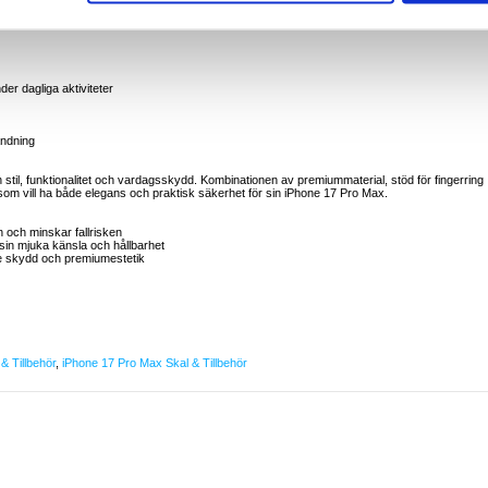
g
er dagliga aktiviteter
ändning
n stil, funktionalitet och vardagsskydd. Kombinationen av premiummaterial, stöd för fingerring
som vill ha både elegans och praktisk säkerhet för sin iPhone 17 Pro Max.
en och minskar fallrisken
 sin mjuka känsla och hållbarhet
e skydd och premiumestetik
& Tillbehör
,
iPhone 17 Pro Max Skal & Tillbehör