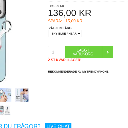
151,00 KR
136,00
KR
SPARA:
15,00 KR
VÄLJ EN FÄRG
2 ST KVAR I LAGER!
REKOMMENDERADE AV MYTRENDYPHONE
R DU FRÅGOR?
LIVE CHAT