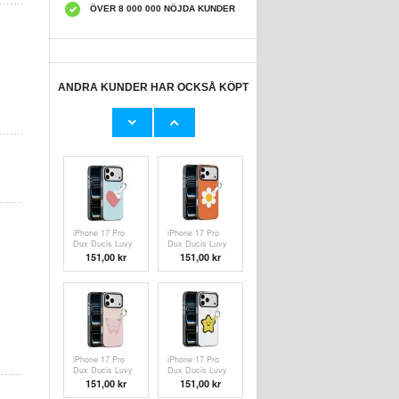
ÖVER 8 000 000 NÖJDA KUNDER
ANDRA KUNDER HAR OCKSÅ KÖPT
iPhone 17 Dux
iPhone 17 Dux
Ducis Luvy Skal
Ducis Luvy Skal
med
med
136,00
kr
136,00
kr
fingerring/handrem
fingerring/handrem
- Lila / Snäckskal
iPhone 17 Pro
iPhone 17 Pro
Dux Ducis Luvy
Dux Ducis Luvy
Skal med
Skal med
151,00
kr
151,00
kr
fingerring/handrem
fingerring/handrem
- Himmelsblå /
- Orange /
Hjärta
Prästkrage
iPhone 17 Pro
iPhone 17 Pro
Dux Ducis Luvy
Dux Ducis Luvy
Skal med
Skal med
151,00
kr
151,00
kr
fingerring/handrem
fingerring/handrem