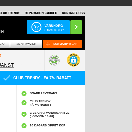
CLUB TRENDY
REPARATIONSGUIDER
KONTAKTA OSS
VARUKORG
0
total
0,00
kr
IN
DIO
SMARTWATCH
SOMMARPRYLAR
0
JÄNST
0858097089
CLUB TRENDY - FÅ 7% RABATT
SNABB LEVERANS
CLUB TRENDY
FÅ 7% RABATT
LIVE CHAT VARDAGAR 8-22
(LÖR-SÖN 10-18)
30 DAGARS ÖPPET KÖP