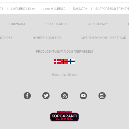
PS
|
KARLEBOVEJ 59
|
3400 HILLERØD
|
DANMARK
|
SUPPORT@MYTRENDY
RETURVAROR
ORDERSTATUS
CLUB TRENDY
KTA OSS
NYHETER OCH TIPS
MYTRENDYPHONE RABATTKOD
PRODUCENTANSVAR OCH ÅTERVINNING
Visa alla länder