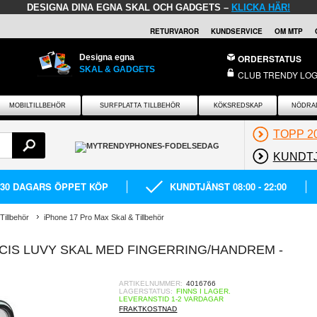
DESIGNA DINA EGNA SKAL OCH GADGETS –
KLICKA HÄR!
RETURVAROR
KUNDSERVICE
OM MTP
Designa egna
ORDERSTATUS
SKAL & GADGETS
CLUB TRENDY LOG
MOBILTILLBEHÖR
SURFPLATTA TILLBEHÖR
KÖKSREDSKAP
NÖDRA
TOPP 2
KUNDT
30 DAGARS ÖPPET KÖP
KUNDTJÄNST 08:00 - 22:00
Tillbehör
iPhone 17 Pro Max Skal & Tillbehör
CIS LUVY SKAL MED FINGERRING/HANDREM -
ARTIKELNUMMER:
4016766
LAGERSTATUS:
FINNS I LAGER.
LEVERANSTID 1-2 VARDAGAR
FRAKTKOSTNAD