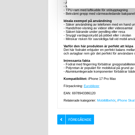
- Avtagbar rem för bekvämare transport
- Kameraram och sidoknappar i aluminiumlegerin
- TPU-ram med luftkudde för stötupptagning
- Bekvämt grepp med värmeavledande bakpanel
Ideala exempel på användning
- Säker användning av telefonen med en hand und
- Handsfree-visning av videor eller videosamtal
- Säkert bärande under pendling eller resa
- Snyggt vardagsskydd på jobbet eller i skolan
- Minskar risken för oavsiktliga fall vid mobil anv
Varför den här produkten är perfekt att köpa
Det här fodralet erbjuder en perfekt balans mella
och avtagbar rem gör det perfekt för användare 
Intressanta fakta
- Fodral med fingerring förbättrar greppstabilitet
- Polyretan är populärt för mobilskal på grund av
- Aluminiumlegerade komponenter förbättrar båd
Kompatibilitet:
iPhone 17 Pro Max
Förpackning:
Euroblister
EAN: 6978943386120
Relaterade kategorier:
Mobiltillbehör
,
iPhone Skal 