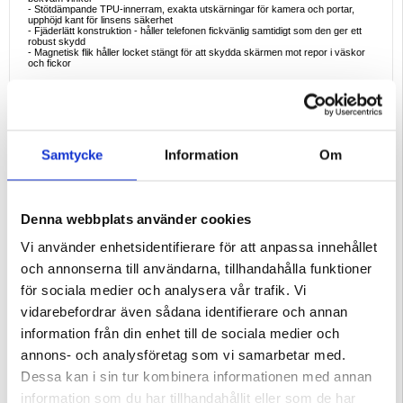
- Stötdämpande TPU-innerram, exakta utskärningar för kamera och portar,
upphöjd kant för linsens säkerhet
- Fjäderlätt konstruktion - håller telefonen fickvänlig samtidigt som den ger ett
robust skydd
- Magnetisk flik håller locket stängt för att skydda skärmen mot repor i väskor
och fickor
Vardagliga ögonblick blir enklare
- Ställ iPhone 16 Pro Max på ett cafébord för att titta på din favoritserie utan att
hålla i den.
- Kasta en blick på fönstervyn för att se vem som ringer när du presenterar på
ett möte.
- Ta bilder utan rädsla på stadsresor; lädergreppet motstår glidningar bättre än
bara glas.
Samtycke
Information
Om
- Håll fodralet stängt på överfulla spårvagnar - magnetlåset förhindrar att mynt
och nycklar skrapar på skärmen.
Varför hör det här fodralet hemma i din ficka
Du investerar i mer än skydd: utsidan i kohud åldras med värdighet, fönstret
sparar batteri genom att minska väckningar och det inbyggda stället ersätter
Denna webbplats använder cookies
extra tillbehör på resan. Ett elegant fodral ger hållbarhet, bekvämlighet och
tidlös estetik - perfekt för proffs, pendlare och alla som värdesätter både form
Vi använder enhetsidentifierare för att anpassa innehållet
och funktion.
och annonserna till användarna, tillhandahålla funktioner
Fun fakta om fönsterfodral i äkta läder
Fönsterfodral i flip-stil kom ursprungligen till telefoner i början av 2000-talet, men
för sociala medier och analysera vår trafik. Vi
att kombinera dem med premiumläder är en nymodighet: vegetabiliskt garvat
kohud klarar över 50 000 öppna-stäng-cykler i labbtester, vilket överlever de
vidarebefordrar även sådana identifierare och annan
flesta syntetiska alternativ samtidigt som det är biologiskt nedbrytbart i slutet av
livslängden.
information från din enhet till de sociala medier och
Kompatibilitet:
iPhone 16 Pro Max
annons- och analysföretag som vi samarbetar med.
Förpackning:
Bulk
Dessa kan i sin tur kombinera informationen med annan
EAN: 5714122538383
information som du har tillhandahållit eller som de har