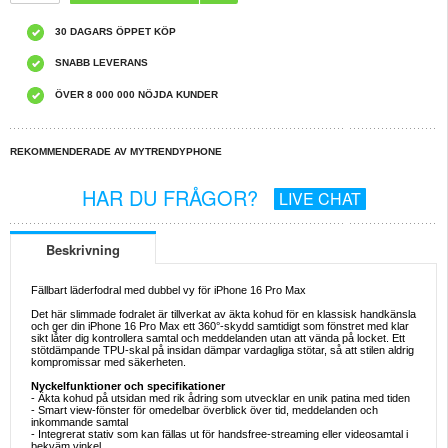
30 DAGARS ÖPPET KÖP
SNABB LEVERANS
ÖVER 8 000 000 NÖJDA KUNDER
REKOMMENDERADE AV MYTRENDYPHONE
HAR DU FRÅGOR?
LIVE CHAT
Beskrivning
Fällbart läderfodral med dubbel vy för iPhone 16 Pro Max
Det här slimmade fodralet är tillverkat av äkta kohud för en klassisk handkänsla
och ger din iPhone 16 Pro Max ett 360°-skydd samtidigt som fönstret med klar
sikt låter dig kontrollera samtal och meddelanden utan att vända på locket. Ett
stötdämpande TPU-skal på insidan dämpar vardagliga stötar, så att stilen aldrig
kompromissar med säkerheten.
Nyckelfunktioner och specifikationer
- Äkta kohud på utsidan med rik ådring som utvecklar en unik patina med tiden
- Smart view-fönster för omedelbar överblick över tid, meddelanden och
inkommande samtal
- Integrerat stativ som kan fällas ut för handsfree-streaming eller videosamtal i
bekväm vinkel