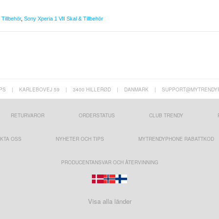
Tillbehör
,
Sony Xperia 1 VII Skal & Tillbehör
PS
|
KARLEBOVEJ 59
|
3400 HILLERØD
|
DANMARK
|
SUPPORT@MYTRENDY
RETURVAROR
ORDERSTATUS
CLUB TRENDY
KTA OSS
NYHETER OCH TIPS
MYTRENDYPHONE RABATTKOD
PRODUCENTANSVAR OCH ÅTERVINNING
Visa alla länder