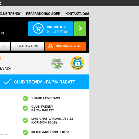
R
CLUB TRENDY
REPARATIONSGUIDER
KONTAKTA OSS
VARUKORG
0
total
0,00
kr
IN
DIO
SMARTWATCH
SOMMARPRYLAR
0
JÄNST
0858097089
CLUB TRENDY - FÅ 7% RABATT
SNABB LEVERANS
CLUB TRENDY
FÅ 7% RABATT
LIVE CHAT VARDAGAR 8-22
(LÖR-SÖN 10-18)
30 DAGARS ÖPPET KÖP