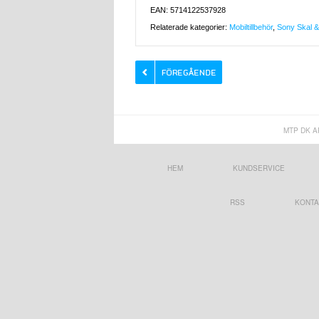
EAN: 5714122537928
Relaterade kategorier:
Mobiltillbehör
,
Sony Skal & 
MTP DK A
HEM
KUNDSERVICE
RSS
KONTA