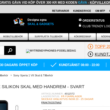
GRATIS GÅVA
VID KÖP ÖVER 300 KR MED KODEN
GÅVA
-
KÖPVILLKO
RETURVAROR
KUNDSERVICE
OM MTP
Designa egna
ORDERSTATUS
SKAL & GADGETS
CLUB TRENDY LOG
MOBILTILLBEHÖR
SURFPLATTA TILLBEHÖR
KÖKSREDSKAP
NÖDRA
TOPP 2
KUNDT
30 DAGARS ÖPPET KÖP
KUNDTJÄNST 08:00 - 22:00
llbehör
Sony Xperia 1 VII Skal & Tillbehör
E SILIKON SKAL MED HANDREM - SVART
ARTIKELNUMMER:
4011572
LAGERSTATUS:
PÅ FJÄRRLAGER.
SKICKAS VANLIGTVIS INOM 20 - 25 DAGAR
FRAKTKOSTNAD