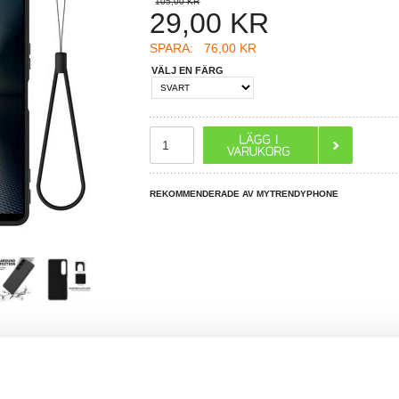
105,00 KR
29,00
KR
SPARA:
76,00 KR
VÄLJ EN FÄRG
REKOMMENDERADE AV MYTRENDYPHONE
R DU FRÅGOR?
LIVE CHAT