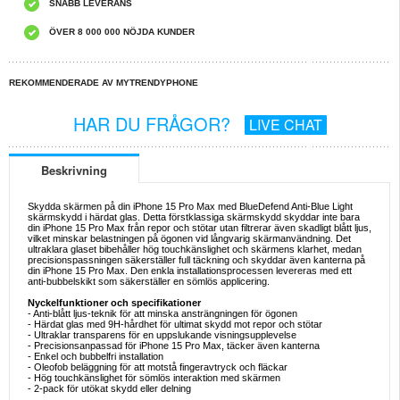
SNABB LEVERANS
ÖVER 8 000 000 NÖJDA KUNDER
REKOMMENDERADE AV MYTRENDYPHONE
HAR DU FRÅGOR?
LIVE CHAT
Beskrivning
Skydda skärmen på din iPhone 15 Pro Max med BlueDefend Anti-Blue Light
skärmskydd i härdat glas. Detta förstklassiga skärmskydd skyddar inte bara
din iPhone 15 Pro Max från repor och stötar utan filtrerar även skadligt blått ljus,
vilket minskar belastningen på ögonen vid långvarig skärmanvändning. Det
ultraklara glaset bibehåller hög touchkänslighet och skärmens klarhet, medan
precisionspassningen säkerställer full täckning och skyddar även kanterna på
din iPhone 15 Pro Max. Den enkla installationsprocessen levereras med ett
anti-bubbelskikt som säkerställer en sömlös applicering.
Nyckelfunktioner och specifikationer
- Anti-blått ljus-teknik för att minska ansträngningen för ögonen
- Härdat glas med 9H-hårdhet för ultimat skydd mot repor och stötar
- Ultraklar transparens för en uppslukande visningsupplevelse
- Precisionsanpassad för iPhone 15 Pro Max, täcker även kanterna
- Enkel och bubbelfri installation
- Oleofob beläggning för att motstå fingeravtryck och fläckar
- Hög touchkänslighet för sömlös interaktion med skärmen
- 2-pack för utökat skydd eller delning