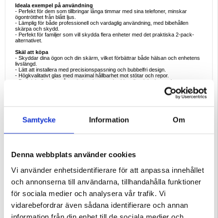
Ideala exempel på användning
- Perfekt för dem som tillbringar långa timmar med sina telefoner, minskar
ögontrötthet från blått ljus.
- Lämplig för både professionell och vardaglig användning, med bibehållen
skärpa och skydd.
- Perfekt för familjer som vill skydda flera enheter med det praktiska 2-pack-
alternativet.
Skäl att köpa
- Skyddar dina ögon och din skärm, vilket förbättrar både hälsan och enhetens
livslängd.
- Lätt att installera med precisionspassning och bubbelfri design.
- Högkvalitativt glas med maximal hållbarhet mot stötar och repor.
- Praktiskt 2-pack, så att du kan byta ut skyddet eller dela det med en annan
iPhone 15 Pro Max-användare.
Intressanta fakta
- Studier visar att exponering för blått ljus från skärmar kan leda till digital
ögonbelastning och störda sömnmönster. Skärmskydd med filter mot blått ljus
kan minska denna risk samtidigt som skärmens klarhet bevaras.
Samtycke
Information
Om
Kompatibilitet:
iPhone 15 Pro Max
Förpackning:
Euroblister
EAN: 5714122500007
Denna webbplats använder cookies
Vi använder enhetsidentifierare för att anpassa innehållet
och annonserna till användarna, tillhandahålla funktioner
för sociala medier och analysera vår trafik. Vi
vidarebefordrar även sådana identifierare och annan
information från din enhet till de sociala medier och