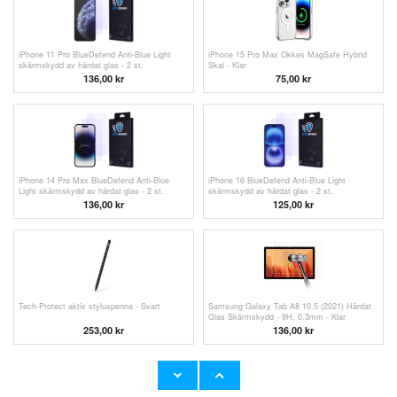
iPhone 11 Pro BlueDefend Anti-Blue Light
iPhone 15 Pro Max Okkes MagSafe Hybrid
skärmskydd av härdat glas - 2 st.
Skal - Klar
136,00 kr
75,00 kr
iPhone 14 Pro Max BlueDefend Anti-Blue
iPhone 16 BlueDefend Anti-Blue Light
Light skärmskydd av härdat glas - 2 st.
skärmskydd av härdat glas - 2 st.
136,00 kr
125,00
kr
Tech-Protect aktiv styluspenna - Svart
Samsung Galaxy Tab A8 10.5 (2021) Härdat
Glas Skärmskydd - 9H, 0.3mm - Klar
253,00
kr
136,00 kr