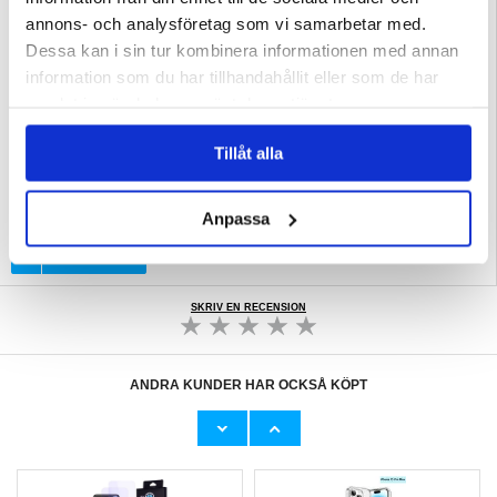
annons- och analysföretag som vi samarbetar med.
Dessa kan i sin tur kombinera informationen med annan
information som du har tillhandahållit eller som de har
samlat in när du har använt deras tjänster.
Tillåt alla
Relaterade kategorier:
Mobiltillbehör
,
Skärmskydd och härdat glas
,
iPhone
skärmskydd och härdat glas
,
iPhone 15 Pro Max skärmskydd och härdat glas
Anpassa
SKRIV EN RECENSION
ANDRA KUNDER HAR OCKSÅ KÖPT
iPhone 15 Pro/15 Pro Max Hofi Cam Pro+
iPhone 15 Pro Max Saii Premium MagSafe
Kameralinsskydd i Härdat Glas -
Liquid Silikonskal - Svart
Genomskinlig / Svart
90,00 kr
29,00
kr