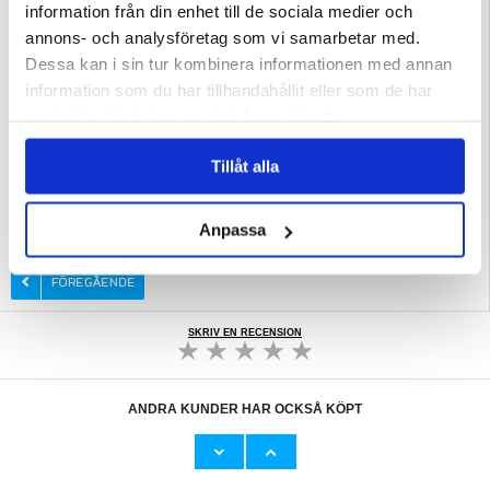
information från din enhet till de sociala medier och
annons- och analysföretag som vi samarbetar med.
Dessa kan i sin tur kombinera informationen med annan
information som du har tillhandahållit eller som de har
samlat in när du har använt deras tjänster.
Tillåt alla
Relaterade kategorier:
Mobiltillbehör
,
Skärmskydd och härdat glas
,
iPhone
skärmskydd och härdat glas
,
iPhone 13 skärmskydd och härdat glas
Anpassa
SKRIV EN RECENSION
ANDRA KUNDER HAR OCKSÅ KÖPT
iPhone 13/14 Tech-Protect FlexAir Magnetiskt
iPhone 13/13 Mini Imak HD Kameralinsskydd
TPU-Skal - Klar
i Härdat Glas - 2 St.
112,00
kr
105,00 kr