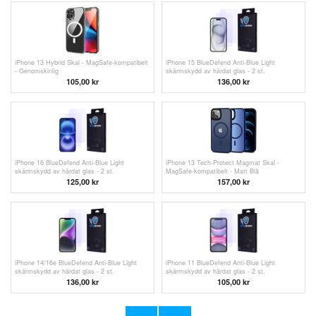
iPhone 13 Hybrid Skal - MagSafe-kompatibelt
iPhone 15 BlueDefend Anti-Blue Light
- Genomskinlig
skärmskydd av härdat glas - 2 st.
105,00 kr
136,00 kr
iPhone 16 BlueDefend Anti-Blue Light
iPhone 13 Tech-Protect Magmat Skal -
skärmskydd av härdat glas - 2 st.
MagSafe-kompatibelt - Matt Blå
125,00
kr
157,00
kr
iPhone 14/16e BlueDefend Anti-Blue Light
iPhone 11 BlueDefend Anti-Blue Light
skärmskydd av härdat glas - 2 st.
skärmskydd av härdat glas - 2 st.
136,00 kr
105,00
kr