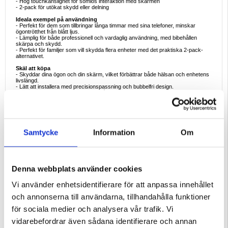
- Hög touchkänslighet för sömlös interaktion med skärmen
- 2-pack för utökat skydd eller delning
Ideala exempel på användning
- Perfekt för dem som tillbringar långa timmar med sina telefoner, minskar
ögontrötthet från blått ljus.
- Lämplig för både professionell och vardaglig användning, med bibehållen
skärpa och skydd.
- Perfekt för familjer som vill skydda flera enheter med det praktiska 2-pack-
alternativet.
Skäl att köpa
- Skyddar dina ögon och din skärm, vilket förbättrar både hälsan och enhetens
livslängd.
- Lätt att installera med precisionspassning och bubbelfri design.
- Högkvalitativt glas med maximal hållbarhet mot stötar och repor.
- Praktiskt 2-pack, så att du kan byta ut skyddet eller dela det med en annan
iPhone 13-användare.
Intressanta fakta
- Studier visar att exponering för blått ljus från skärmar kan leda till digital
ögonbelastning och störda sömnmönster. Skärmskydd med filter mot blått ljus
Samtycke
Information
Om
kan minska denna risk samtidigt som skärmens klarhet bevaras.
Kompatibilitet:
iPhone 13
Förpackning:
Euroblister
Denna webbplats använder cookies
EAN: 5714122498014
Vi använder enhetsidentifierare för att anpassa innehållet
och annonserna till användarna, tillhandahålla funktioner
för sociala medier och analysera vår trafik. Vi
vidarebefordrar även sådana identifierare och annan