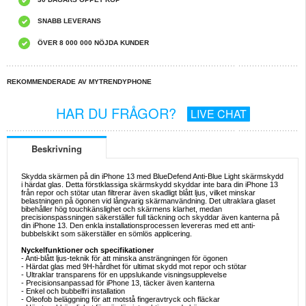
SNABB LEVERANS
ÖVER 8 000 000 NÖJDA KUNDER
REKOMMENDERADE AV MYTRENDYPHONE
HAR DU FRÅGOR?
LIVE CHAT
Beskrivning
Skydda skärmen på din iPhone 13 med BlueDefend Anti-Blue Light skärmskydd
i härdat glas. Detta förstklassiga skärmskydd skyddar inte bara din iPhone 13
från repor och stötar utan filtrerar även skadligt blått ljus, vilket minskar
belastningen på ögonen vid långvarig skärmanvändning. Det ultraklara glaset
bibehåller hög touchkänslighet och skärmens klarhet, medan
precisionspassningen säkerställer full täckning och skyddar även kanterna på
din iPhone 13. Den enkla installationsprocessen levereras med ett anti-
bubbelskikt som säkerställer en sömlös applicering.
Nyckelfunktioner och specifikationer
- Anti-blått ljus-teknik för att minska ansträngningen för ögonen
- Härdat glas med 9H-hårdhet för ultimat skydd mot repor och stötar
- Ultraklar transparens för en uppslukande visningsupplevelse
- Precisionsanpassad för iPhone 13, täcker även kanterna
- Enkel och bubbelfri installation
- Oleofob beläggning för att motstå fingeravtryck och fläckar