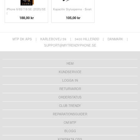
iPhone 6/6S/7/8/SE (2020)/SE
Kapacitiv Styluspenna - Svart
(
188,00 kr
105,00 kr
MTP DK APS
|
KARLEBOVEJ 59
|
3400 HILLERØD
|
DANMARK
|
SUPPORT@MYTRENDYPHONE.SE
HEM
KUNDSERVICE
LOGGA IN
RETURVAROR
ORDERSTATUS
CLUB TRENDY
REPARATIONSGUIDER
OM MTP
BLOGG
KONTAKTA OSS