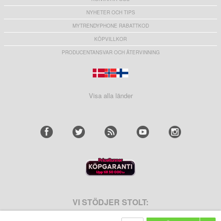
NYHETER OCH TIPS
MYTRENDYPHONE RABATTKOD
KÖPVILLKOR
PRODUCENTANSVAR OCH ÅTERVINNING
Visa alla länder
VI STÖDJER STOLT: