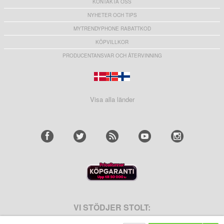
KONTAKTA OSS
NYHETER OCH TIPS
MYTRENDYPHONE RABATTKOD
KÖPVILLKOR
PRODUCENTANSVAR OCH ÅTERVINNING
Visa alla länder
VI STÖDJER STOLT: