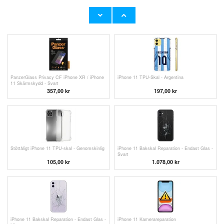
Prio 3D iPhone XR / iPhone 11 Härdat Glas
iPhone 11 Batteribyte
Skärmskydd - Svart
151,00 kr
493,00 kr
PanzerGlass Privacy CF iPhone XR / iPhone
iPhone 11 TPU-Skal - Argentina
11 Skärmskydd - Svart
357,00
kr
197,00 kr
Stöttåligt iPhone 11 TPU-skal - Genomskinlig
iPhone 11 Bakskal Reparation - Endast Glas -
Svart
105,00 kr
1.078,00
kr
iPhone 11 Bakskal Reparation - Endast Glas -
iPhone 11 Kamerareparation