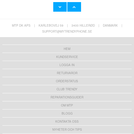
MTP DK APS
|
KARLEBOVEJ 59
|
3400 HILLERØD
|
DANMARK
|
SUPPORT@MYTRENDYPHONE.SE
HEM
KUNDSERVICE
LOGGA IN
RETURVAROR
ORDERSTATUS
CLUB TRENDY
REPARATIONSGUIDER
OM MTP
BLOGG
KONTAKTA OSS
NYHETER OCH TIPS