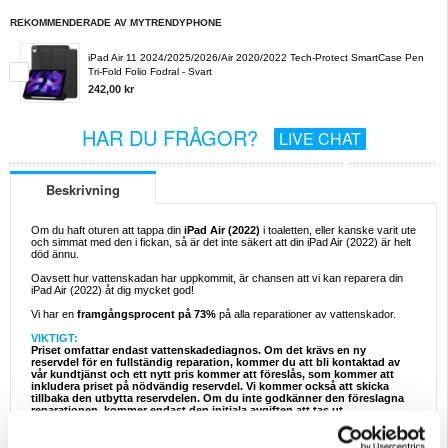
REKOMMENDERADE AV MYTRENDYPHONE
iPad Air 11 2024/2025/2026/Air 2020/2022 Tech-Protect SmartCase Pen
Tri-Fold Folio Fodral - Svart
242,00 kr
HAR DU FRÅGOR?
LIVE CHAT
Beskrivning
Om du haft oturen att tappa din
iPad Air (2022)
i toaletten, eller kanske varit ute
och simmat med den i fickan, så är det inte säkert att din iPad Air (2022) är helt
död ännu.
Oavsett hur vattenskadan har uppkommit, är chansen att vi kan reparera din
iPad Air (2022) åt dig mycket god!
Vi har en
framgångsprocent på 73%
på alla reparationer av vattenskador.
VIKTIGT:
Priset omfattar endast vattenskadediagnos. Om det krävs en ny
reservdel för en fullständig reparation, kommer du att bli kontaktad av
vår kundtjänst och ett nytt pris kommer att föreslås, som kommer att
inkludera priset på nödvändig reservdel. Vi kommer också att skicka
tillbaka den utbytta reservdelen. Om du inte godkänner den föreslagna
reparationen, kommer endast den initiala avgiften att tas ut.
Många telekomföretag kommer förmodligen säga att du behöver en ny telefon
om den blivit vattenskadad. Det krävs nämligen en särskild utrustning och