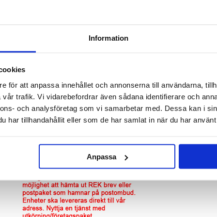
i nödvändigt att byta ut dess iPad (2022) batteri.
ri är defekt och därför är vårt pris för denna reparation bland de bästa.
iPad (2022) Batteri
Information
cookies
e för att anpassa innehållet och annonserna till användarna, tillh
vår trafik. Vi vidarebefordrar även sådana identifierare och anna
nnons- och analysföretag som vi samarbetar med. Dessa kan i sin
har tillhandahållit eller som de har samlat in när du har använt 
Anpassa