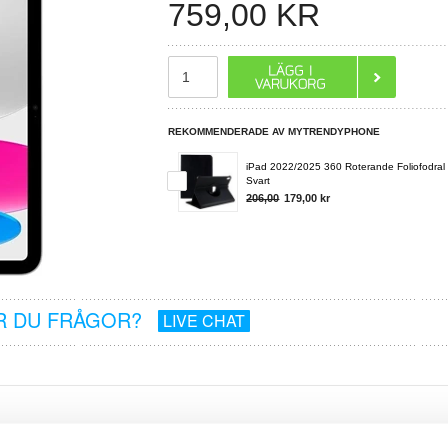
759,00
KR
REKOMMENDERADE AV MYTRENDYPHONE
iPad 2022/2025 360 Roterande Foliofodral 
Svart
206,00
179,00
kr
R DU FRÅGOR?
LIVE CHAT
kadat kan vi utföra en iPad (2022) reparation på batteriet åt dig.