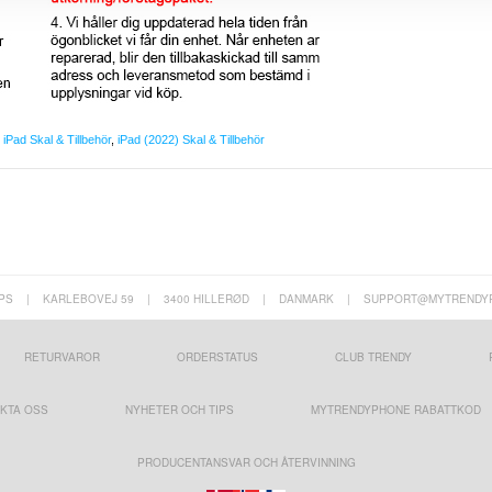
,
iPad Skal & Tillbehör
,
iPad (2022) Skal & Tillbehör
PS
|
KARLEBOVEJ 59
|
3400 HILLERØD
|
DANMARK
|
SUPPORT@MYTRENDY
RETURVAROR
ORDERSTATUS
CLUB TRENDY
KTA OSS
NYHETER OCH TIPS
MYTRENDYPHONE RABATTKOD
PRODUCENTANSVAR OCH ÅTERVINNING