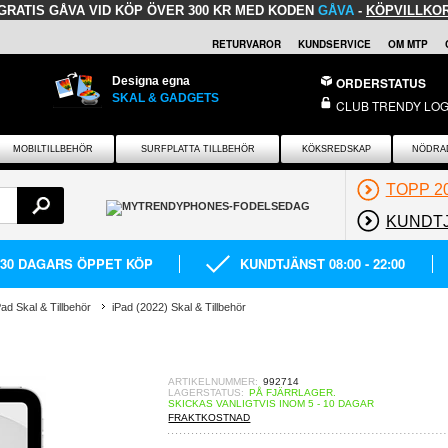
GRATIS GÅVA
VID KÖP ÖVER 300 KR MED KODEN
GÅVA
-
KÖPVILLKO
RETURVAROR
KUNDSERVICE
OM MTP
Designa egna
ORDERSTATUS
SKAL & GADGETS
CLUB TRENDY LOG
MOBILTILLBEHÖR
SURFPLATTA TILLBEHÖR
KÖKSREDSKAP
NÖDRA
TOPP 2
KUNDT
30 DAGARS ÖPPET KÖP
KUNDTJÄNST 08:00 - 22:00
Pad Skal & Tillbehör
iPad (2022) Skal & Tillbehör
ARTIKELNUMMER:
992714
LAGERSTATUS:
PÅ FJÄRRLAGER.
SKICKAS VANLIGTVIS INOM 5 - 10 DAGAR
FRAKTKOSTNAD