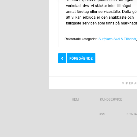
Relaterade kategorier:
Surfplatta Skal & Tillbehör
MTP DK A
HEM
KUNDSERVICE
RSS
KONTA