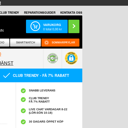
R
CLUB TRENDY
REPARATIONSGUIDER
KONTAKTA OSS
VARUKORG
0
total
0,00
kr
IN
DIO
SMARTWATCH
SOMMARPRYLAR
0
JÄNST
0858097089
CLUB TRENDY - FÅ 7% RABATT
SNABB LEVERANS
CLUB TRENDY
FÅ 7% RABATT
LIVE CHAT VARDAGAR 8-22
(LÖR-SÖN 10-18)
30 DAGARS ÖPPET KÖP