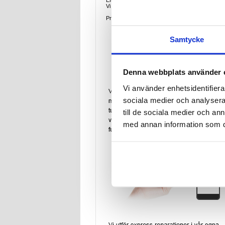
Eftersom batterierna slits ut med tiden, kan det bl
Vi förstår din besvikelse över att ditt gamla batte
Priset för denna reparation innebär reparation +
Samtycke
Denna webbplats använder 
Vi använder enhetsidentifierar
sociala medier och analysera 
till de sociala medier och a
med annan information som du 