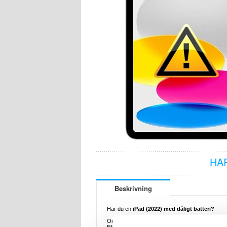
HA
Beskrivning
Har du en
iPad (2022) med dåligt batteri?
Om din iPad (2022) batteri har blivit svagt eller s