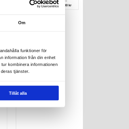
Vattenskade
Batteribyte
Reparation
411,00 kr
748,00 kr
Om
iPad Air (2020)
Batteribyte
748,00 kr
andahålla funktioner för
n information från din enhet
 tur kombinera informationen
deras tjänster.
Tillåt alla