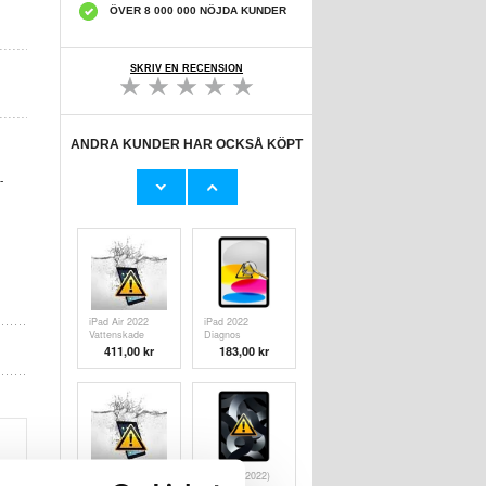
ÖVER 8 000 000 NÖJDA KUNDER
SKRIV EN RECENSION
ANDRA KUNDER HAR OCKSÅ KÖPT
Kompatibelt
iPad Air 2022
Batteri - iPad
Diagnos
-
(2022), iPad Air
455,00 kr
183,00 kr
(2022), iPad Air
(2020)
iPad Air 2022
iPad 2022
Vattenskade
Diagnos
Reparation
411,00 kr
183,00 kr
iPad 2022
iPad Air (2022)