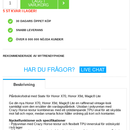
5 ST KVAR I LAGER!
30 DAGARS ÖPPET KÖP
SNABB LEVERANS
ÖVER 8 000 000 NÖJDA KUNDER
REKOMMENDERADE AV MYTRENDYPHONE
HAR DU FRÅGOR?
LIVE CHAT
Beskrivning
Plånboksfodral med Stativ för Honor X70, Honor X9d, Magic8 Lite
Ge din nya Honor X70, Honor X9d, Magic8 Lite en raffinerad vintage-look
samtidigt som den ersätter din vardagsplånbok. Utsidan i polyuretan med
Crazy Horse-textur kombineras med ett stötdämpande TPU-skal för att skydda
mot fall och repor, medan smarta fickor håller ordning på kort och kontanter.
Nyckelfunktioner och specifikationer
- Polyuretan med Crazy Horse-textur och flexibelt TPU-innerskal för stötskydd
i två lager