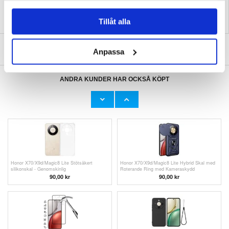
Tillåt alla
SKRIV EN RECENSION
Anpassa
ANDRA KUNDER HAR OCKSÅ KÖPT
Google Pixel 10a Dux Ducis Skin Pro
Honor Play 60A Stötsäkert silikonskal -
Flipfodral - Svart
Genomskinlig
149,00
kr
121,00 kr
Honor X70/X9d/Magic8 Lite Stötsäkert
Honor X70/X9d/Magic8 Lite Hybrid Skal med
silikonskal - Genomskinlig
Roterande Ring med Kameraskydd
90,00
kr
90,00
kr