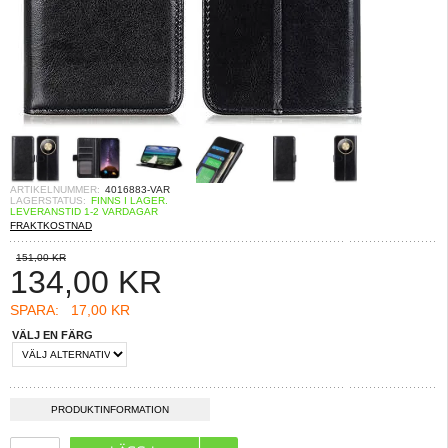
ARTIKELNUMMER:
4016883-VAR
LAGERSTATUS:
FINNS I LAGER.
LEVERANSTID 1-2 VARDAGAR
FRAKTKOSTNAD
151,00 KR
134,00
KR
SPARA:
17,00 KR
VÄLJ EN FÄRG
PRODUKTINFORMATION