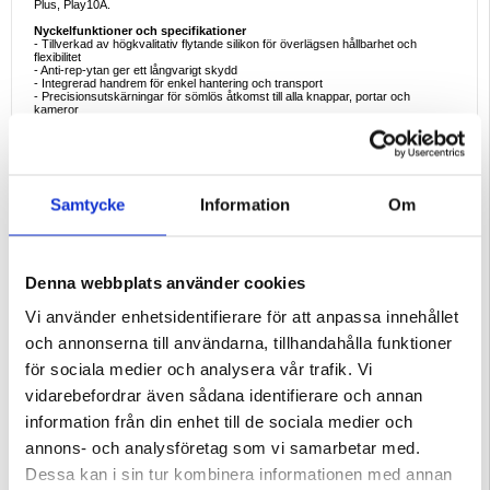
Plus, Play10A.
Nyckelfunktioner och specifikationer
- Tillverkad av högkvalitativ flytande silikon för överlägsen hållbarhet och
flexibilitet
- Anti-rep-ytan ger ett långvarigt skydd
- Integrerad handrem för enkel hantering och transport
- Precisionsutskärningar för sömlös åtkomst till alla knappar, portar och
kameror
- Stötdämpande material som skyddar mot oavsiktliga fall och stötar
- Lättviktsdesign som väger cirka 50 g och ger minimal bulk
Goda exempel på användning
- Handremmen är perfekt för användning på språng och gör det enkelt att bära
den under pendling eller vid multitasking.
Samtycke
Information
Om
- Perfekt för dig som vill skydda din Honor X5c, X5c Plus, Play10A från repor
och fall samtidigt som du behåller en tunn och snygg profil.
- Perfekt för yrkesverksamma och studenter som vill ha ett tillförlitligt skydd
utan att göra avkall på estetiken.
Skäl att köpa
Denna webbplats använder cookies
- Kombinerar praktisk funktionalitet med elegant design och skyddar din telefon
samtidigt som den är snygg.
- Det mjuka, flytande silikonmaterialet ger ett bekvämt grepp och extra skydd.
Vi använder enhetsidentifierare för att anpassa innehållet
- Enkel åtkomst till alla funktioner på din enhet utan att ta bort fodralet.
- Handremmen ger extra bekvämlighet, vilket gör det perfekt för människor på
och annonserna till användarna, tillhandahålla funktioner
resande fot.
för sociala medier och analysera vår trafik. Vi
Intressanta fakta
- Silikonskal är inte bara hållbara utan också miljövänliga och erbjuder en
vidarebefordrar även sådana identifierare och annan
hållbar lösning jämfört med andra material.
- Silikonfodral används ofta för sina stötdämpande egenskaper, vilket gör dem
information från din enhet till de sociala medier och
till ett förstahandsval för dem som söker både stil och skydd.
annons- och analysföretag som vi samarbetar med.
Kompatibilitet:
Honor X5c, Honor X5c Plus, Honor Play10A
Dessa kan i sin tur kombinera informationen med annan
Förpackning:
Bulk