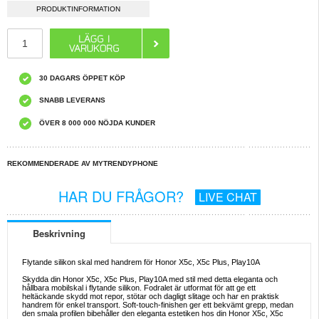
PRODUKTINFORMATION
30 DAGARS ÖPPET KÖP
SNABB LEVERANS
ÖVER 8 000 000 NÖJDA KUNDER
REKOMMENDERADE AV MYTRENDYPHONE
HAR DU FRÅGOR?
LIVE CHAT
Beskrivning
Flytande silikon skal med handrem för Honor X5c, X5c Plus, Play10A
Skydda din Honor X5c, X5c Plus, Play10A med stil med detta eleganta och
hållbara mobilskal i flytande silikon. Fodralet är utformat för att ge ett
heltäckande skydd mot repor, stötar och dagligt slitage och har en praktisk
handrem för enkel transport. Soft-touch-finishen ger ett bekvämt grepp, medan
den smala profilen bibehåller den eleganta estetiken hos din Honor X5c, X5c