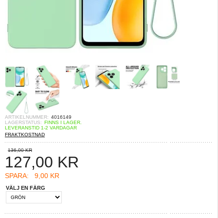
ARTIKELNUMMER:
4016149
LAGERSTATUS:
FINNS I LAGER.
LEVERANSTID 1-2 VARDAGAR
FRAKTKOSTNAD
136,00 KR
127,00
KR
SPARA:
9,00 KR
VÄLJ EN FÄRG