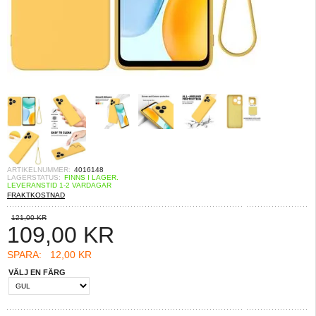
ARTIKELNUMMER:
4016148
LAGERSTATUS:
FINNS I LAGER.
LEVERANSTID 1-2 VARDAGAR
FRAKTKOSTNAD
121,00 KR
109,00
KR
SPARA:
12,00 KR
VÄLJ EN FÄRG