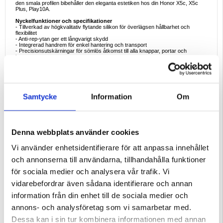
den smala profilen bibehåller den eleganta estetiken hos din Honor X5c, X5c
Plus, Play10A.
Nyckelfunktioner och specifikationer
- Tillverkad av högkvalitativ flytande silikon för överlägsen hållbarhet och
flexibilitet
- Anti-rep-ytan ger ett långvarigt skydd
- Integrerad handrem för enkel hantering och transport
- Precisionsutskärningar för sömlös åtkomst till alla knappar, portar och
kameror
- Stötdämpande material som skyddar mot oavsiktliga fall och stötar
- Lättviktsdesign som väger cirka 50 g och ger minimal bulk
Goda exempel på användning
- Handremmen är perfekt för användning på språng och gör det enkelt att bära
den under pendling eller vid multitasking.
Samtycke
Information
Om
- Perfekt för dig som vill skydda din Honor X5c, X5c Plus, Play10A från repor
och fall samtidigt som du behåller en tunn och snygg profil.
- Perfekt för yrkesverksamma och studenter som vill ha ett tillförlitligt skydd
utan att göra avkall på estetiken.
Skäl att köpa
Denna webbplats använder cookies
- Kombinerar praktisk funktionalitet med elegant design och skyddar din telefon
samtidigt som den är snygg.
Vi använder enhetsidentifierare för att anpassa innehållet
- Det mjuka, flytande silikonmaterialet ger ett bekvämt grepp och extra skydd.
- Enkel åtkomst till alla funktioner på din enhet utan att ta bort fodralet.
och annonserna till användarna, tillhandahålla funktioner
- Handremmen ger extra bekvämlighet, vilket gör det perfekt för människor på
resande fot.
för sociala medier och analysera vår trafik. Vi
Intressanta fakta
vidarebefordrar även sådana identifierare och annan
- Silikonskal är inte bara hållbara utan också miljövänliga och erbjuder en
hållbar lösning jämfört med andra material.
information från din enhet till de sociala medier och
- Silikonfodral används ofta för sina stötdämpande egenskaper, vilket gör dem
till ett förstahandsval för dem som söker både stil och skydd.
annons- och analysföretag som vi samarbetar med.
Kompatibilitet:
Honor X5c, Honor X5c Plus, Honor Play10A
Dessa kan i sin tur kombinera informationen med annan