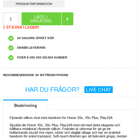
PRODUKTINFORMATION
1 ST KVAR I LAGER!
30 DAGARS ÖPPET KÖP
SNABB LEVERANS
ÖVER 8 000 000 NÖJDA KUNDER
REKOMMENDERADE AV MYTRENDYPHONE
HAR DU FRÅGOR?
LIVE CHAT
Beskrivning
Flytande silikon skal med handrem för Honor X5c, X5c Plus, Play10A
Skydda din Honor X5c, X5c Plus, Play10A med stil med detta eleganta och
hållbara mobilskal i flytande silikon. Fodralet är utformat för att ge ett
heltäckande skydd mot repor, stötar och dagligt slitage och har en praktisk
handrem för enkel transport. Soft-touch-finishen ger ett bekvämt grepp, medan