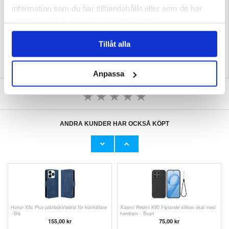
Förpackning:
Bulk
information som du har tillhandahållit eller som de har
EAN: 5714122609281
samlat in när du har använt deras tjänster.
Relaterade kategorier:
Mobiltillbehör
,
Honor Skal & Tillbehör
,
Honor X5c Skal &
Tillbehör
Tillåt alla
Anpassa
SKRIV EN RECENSION
ANDRA KUNDER HAR OCKSÅ KÖPT
Honor X5c Plus Skärmskydd av härdat glas -
Honor X5c/X5c Plus/Play10A Flytande silikon
9H - Case Friendly - Genomskinlig
skal med handrem - Grön
97,00
kr
127,00
kr
Honor X5c Plus plånboksfodral för korthållare
Xiaomi Redmi K90 Flytande silikon skal med
- Blå
handrem - Svart
155,00
kr
75,00
kr