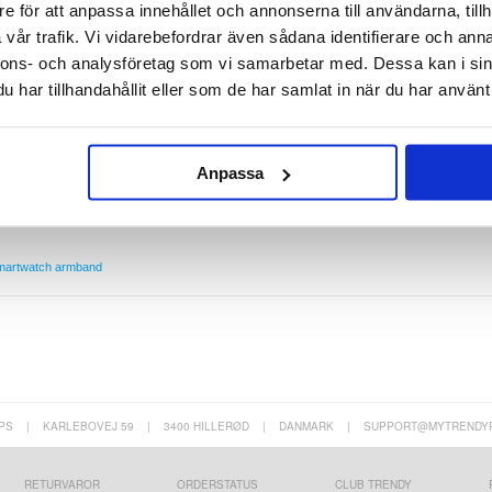
e för att anpassa innehållet och annonserna till användarna, tillh
 Garmin Fenix 5X
vår trafik. Vi vidarebefordrar även sådana identifierare och anna
ant look med denna förstklassiga rem i rostfritt stål.
l och är väldigt bekväm att bära. Den har ett praktiskt vikbart spänne och metallram som passar
nnons- och analysföretag som vi samarbetar med. Dessa kan i sin
esign, denna rem gör din Garmin Fenix 5X perfekt för alla tillfällen.
har tillhandahållit eller som de har samlat in när du har använt 
Anpassa
martwatch armband
PS
|
KARLEBOVEJ 59
|
3400 HILLERØD
|
DANMARK
|
SUPPORT@MYTRENDY
RETURVAROR
ORDERSTATUS
CLUB TRENDY