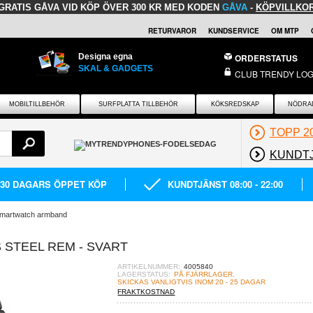
GRATIS GÅVA
VID KÖP ÖVER 300 KR MED KODEN
GÅVA
-
KÖPVILLKO
RETURVAROR
KUNDSERVICE
OM MTP
Designa egna
ORDERSTATUS
SKAL & GADGETS
CLUB TRENDY LOG
MOBILTILLBEHÖR
SURFPLATTA TILLBEHÖR
KÖKSREDSKAP
NÖDRA
TOPP 2
KUNDT
30 DAGARS ÖPPET KÖP
KUNDTJÄNST 08:00 - 22:00
martwatch armband
 STEEL REM - SVART
ARTIKELNUMMER:
4005840
LAGERSTATUS:
PÅ FJÄRRLAGER.
SKICKAS VANLIGTVIS INOM 20 - 25 DAGAR
FRAKTKOSTNAD