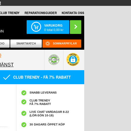
R
CLUB TRENDY
REPARATIONSGUIDER
KONTAKTA OSS
VARUKORG
0
total
0,00
kr
IN
DIO
SMARTWATCH
SOMMARPRYLAR
0
JÄNST
0858097089
CLUB TRENDY - FÅ 7% RABATT
SNABB LEVERANS
CLUB TRENDY
FÅ 7% RABATT
LIVE CHAT VARDAGAR 8-22
(LÖR-SÖN 10-18)
30 DAGARS ÖPPET KÖP