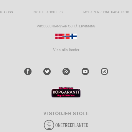
KTA OSS
NYHETER OCH TIPS
MYTRENDYPHONE RABATTKOD
PRODUCENTANSVAR OCH ÅTERVINNING
Visa alla länder
VI STÖDJER STOLT: