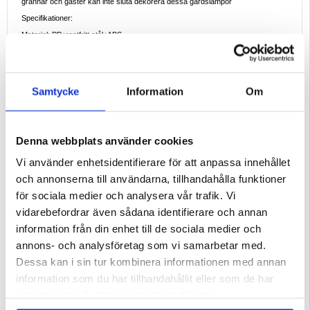
grannar och gäster kan inte sluta dekorera dessa gårdslampor
Specifikationer:
Material: PP+rostfritt stål+ABS
Ljusflöde: 5 Lumen
Färgtemperatur: 6500 Kelvin
Spänning: 2V
Samtycke
Information
Om
Solpanel: monokristallint kiselmaterial
Ljuskälla: 1 LED-lampa
Ljusfärg: vit
Denna webbplats använder cookies
Belysningstid: 8 timmar vid full effekt
Vi använder enhetsidentifierare för att anpassa innehållet
Arbetstakt: 0,2 W
och annonserna till användarna, tillhandahålla funktioner
Skyddsnivå: IP55
för sociala medier och analysera vår trafik. Vi
Servicetid: 100000H
vidarebefordrar även sådana identifierare och annan
Syfte: Dekoration, belysning
information från din enhet till de sociala medier och
Pärla kvantitet: 1
annons- och analysföretag som vi samarbetar med.
EAN: 5714122612236
Dessa kan i sin tur kombinera informationen med annan
Relaterade kategorier:
El och ljus
information som du har tillhandahållit eller som de har
samlat in när du har använt deras tjänster.