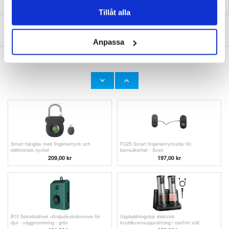
Tillåt alla
SKRIV EN RECENSION
Anpassa
ANDRA KUNDER HAR OCKSÅ KÖPT
L800 Trådlöst headset för musik och spel
Smart hänglås med fingeravtryck och
Fällbar Bluetooth-hörlur med LED-lampor /
elektronisk nyckel - vit
mikrofon - Svart
270,00
kr
151,00
kr
Smart hänglås med fingeravtryck och
FQ25 Smart fingeravtryckslås för
elektronisk nyckel
barnsäkerhet - Svart
209,00
kr
197,00 kr
B10 Solcellsdrivet ultraljudsskrämmare för
Uppladdningsbar elektrisk
djur - väggmontering - grön
kryddkvarnsuppsättning i rostfritt stål