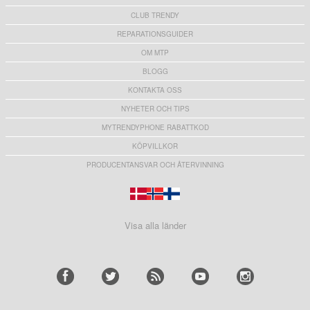
CLUB TRENDY
REPARATIONSGUIDER
OM MTP
BLOGG
KONTAKTA OSS
NYHETER OCH TIPS
MYTRENDYPHONE RABATTKOD
KÖPVILLKOR
PRODUCENTANSVAR OCH ÅTERVINNING
Visa alla länder