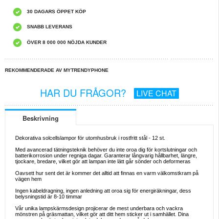
30 DAGARS ÖPPET KÖP
SNABB LEVERANS
ÖVER 8 000 000 NÖJDA KUNDER
REKOMMENDERADE AV MYTRENDYPHONE
HAR DU FRÅGOR?
LIVE CHAT
Beskrivning
Dekorativa solcellslampor för utomhusbruk i rostfritt stål - 12 st.
Med avancerad tätningsteknik behöver du inte oroa dig för kortslutningar och
batterikorrosion under regniga dagar. Garanterar långvarig hållbarhet, längre,
tjockare, bredare, vilket gör att lampan inte lätt går sönder och deformeras
Oavsett hur sent det är kommer det alltid att finnas en varm välkomstkram på
vägen hem
Ingen kabeldragning, ingen anledning att oroa sig för energiräkningar, dess
belysningstid är 8-10 timmar
Vår unika lampskärmsdesign projicerar de mest underbara och vackra
mönstren på gräsmattan, vilket gör att ditt hem sticker ut i samhället. Dina