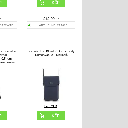
r
212,00
kr
3132-VAR
ARTIKELNR:
214625
elefonväska
Lacoste The Blend XL Crossbody
er för
Telefonväska - Marinblå
 9,5 tum -
a med rem -