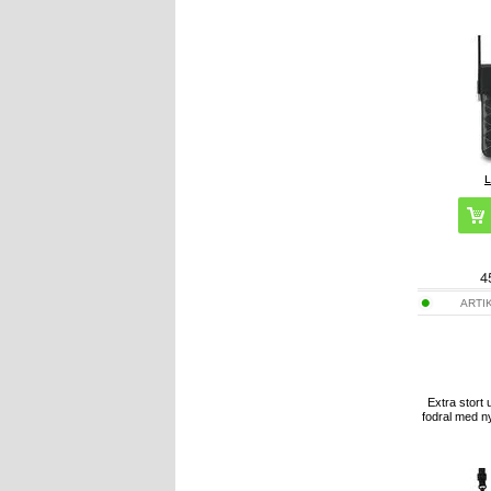
4
ARTI
Extra stort u
fodral med ny