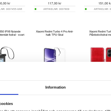
90,00
kr
117,00
kr
151,00
k
LNR:
3007455-VAR
ARTIKELNR:
3007809
ARTIKELNR:
3
50 IPX8 flytande
Xiaomi Redmi Turbo 4 Pro Anti-
Xiaomi Redmi Tur
ttentätt fodral - svart
halk TPU-Skal
Plånboksfodral me
Information
90,00
51,00
kr
14,00
kr
151,00
k
cookies
KELNR:
3012528
ARTIKELNR:
4011613-VAR
ARTIKELNR:
301