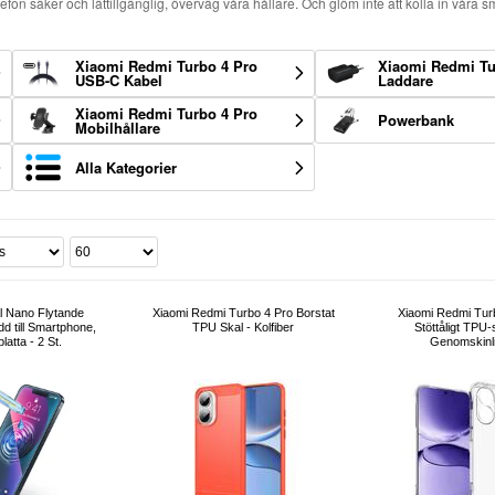
elefon säker och lättillgänglig, överväg våra hållare. Och glöm inte att kolla in våra 
Xiaomi Redmi Turbo 4 Pro
Xiaomi Redmi Tu
USB-C Kabel
Laddare
Xiaomi Redmi Turbo 4 Pro
Powerbank
Mobilhållare
Alla Kategorier
l Nano Flytande
Xiaomi Redmi Turbo 4 Pro Borstat
Xiaomi Redmi Tur
 till Smartphone,
TPU Skal - Kolfiber
Stöttåligt TPU-
latta - 2 St.
Genomskinli