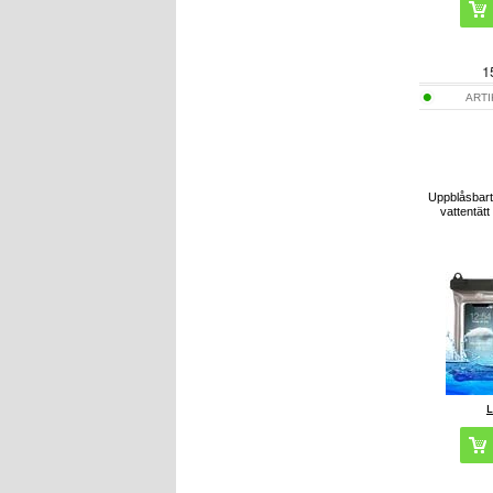
1
ART
Uppblåsbart 
vattentätt