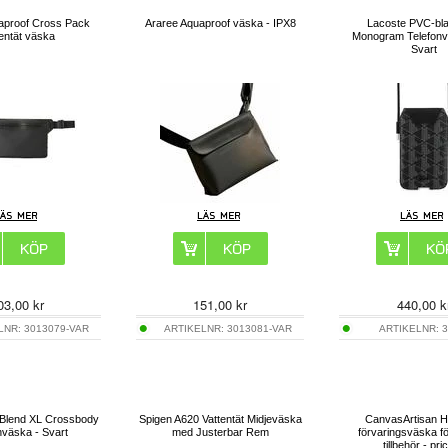
aproof Cross Pack
Araree Aquaproof väska - IPX8
Lacoste PVC-bl
entät väska
Monogram Telefonv
Svart
03,00
kr
151,00
kr
440,00
k
LNR:
3013079-VAR
ARTIKELNR:
3013081-VAR
ARTIKELNR:
3
 Blend XL Crossbody
Spigen A620 Vattentät Midjeväska
CanvasArtisan 
nväska - Svart
med Justerbar Rem
förvaringsväska för
tillbehör - pri