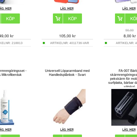
90,00
49,00
kr
105,00
kr
8,00
kr
IKELNR:
218813
ARTIKELNR:
4011736-VAR
ARTIKELNR:
4
rmrengöringsset -
Universell Löpararmband med
FA-007 Bär
 Mikrofiberduk
Handledsplånbok - Svart
skärmrengöringss
pekskärm för mobi
surfplatta, bärbar d
vätska)