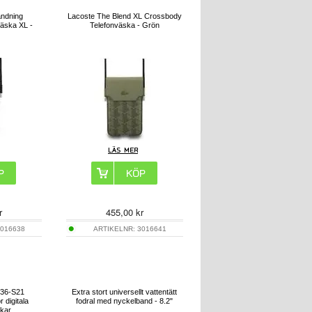
andning
Lacoste The Blend XL Crossbody
äska XL -
Telefonväska - Grön
r
455,00
kr
016638
ARTIKELNR:
3016641
H36-S21
Extra stort universellt vattentätt
 digitala
fodral med nyckelband - 8.2"
ckar