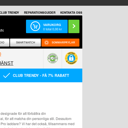
CLUB TRENDY
REPARATIONSGUIDER
KONTAKTA OSS
VARUKORG
0
total
0,00
kr
IN
DIO
SMARTWATCH
SOMMARPRYLAR
0
JÄNST
0858097089
CLUB TRENDY - FÅ 7% RABATT
 designade för att förbättra din
al, för att matcha din personliga stil. Dessutom
 Pro laddare? Vi har det också, tillsammans med