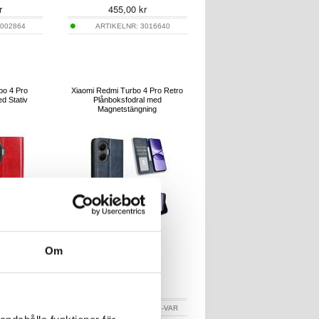
r
455,00
kr
002864
ARTIKELNR:
3016640
bo 4 Pro
Xiaomi Redmi Turbo 4 Pro Retro
d Stativ
Plånboksfodral med
Magnetstängning
Om
r
151,00
kr
2818-VAR
ARTIKELNR:
4011519-VAR