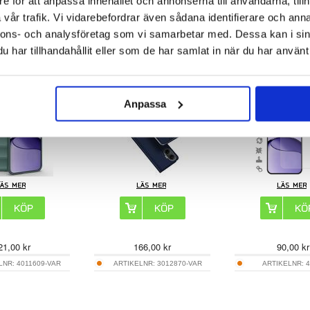
e för att anpassa innehållet och annonserna till användarna, tillh
vår trafik. Vi vidarebefordrar även sådana identifierare och anna
nnons- och analysföretag som vi samarbetar med. Dessa kan i sin
har tillhandahållit eller som de har samlat in när du har använt 
 Turbo 4 Pro Rugged
Xiaomi Redmi Turbo 4 Pro Dux
Xiaomi Redmi Tur
PU-skal
Ducis Skin Pro Flipfodral
Skärmskydd av härdat
Case Friendly - Ge
Anpassa
21,00
kr
166,00
kr
90,00
kr
LNR:
4011609-VAR
ARTIKELNR:
3012870-VAR
ARTIKELNR:
4