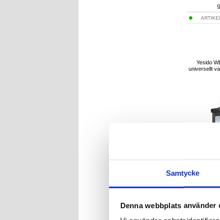
ARTIKE
Yesido WB
universellt va
Samtycke
1
Denna webbplats använder 
ARTI