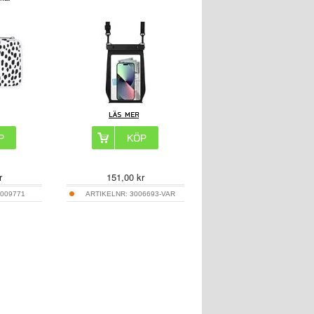
r
151,00
kr
009771
ARTIKELNR:
3006693-VAR