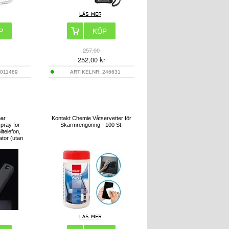
257,00
252,00
kr
011489
ARTIKELNR:
246631
bar
Kontakt Chemie Våtservetter för
pray för
Skärmrengöring - 100 St.
ltelefon,
ator (utan