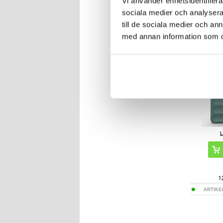
Vi använder enhetsidentifierar
sociala medier och analysera 
till de sociala medier och a
med annan information som du 
Xiaomi Redmi
T
1
ARTIKE