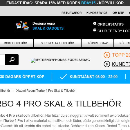
ENDAST IDAG:
SPARA 15% MED KODEN
BDAY15
-
KÖPVILLKOR
RETURVAROR
KUNDSERVICE
OM MTP
Designa egna
ORDERSTATUS
SKAL & GADGETS
CLUB TRENDY LOG
MOBILTILLBEHÖR
SURFPLATTA TILLBEHÖR
KÖKSREDSKAP
NÖDRA
TOPP 2
KUNDT
30 DAGARS ÖPPET KÖP
KUNDTJÄNST 08:00 - 22:00
illbehör
Xiaomi Redmi Turbo 4 Pro Skal & Tillbehör
RBO 4 PRO SKAL & TILLBEHÖR
bo 4 Pro skal och tillbehör.
Här hittar du ett noggrant utvalt sortiment av produkter
dmi Turbo 4 Pro
i olika material som silikon och läder, både genomskinligt och origin
rGlass®, för att skydda din enhet mot skador. Behöver du en Xiaomi Redmi Turbo 4