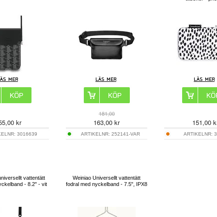
181,00
55,00
kr
163,00
kr
151,00
k
KELNR:
3016639
ARTIKELNR:
252141-VAR
ARTIKELNR:
3
niversellt vattentätt
Weiniao Universellt vattentätt
ckelband - 8.2" - vit
fodral med nyckelband - 7.5", IPX8