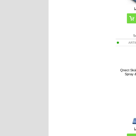
1
ART
Qnect Skä
Spray &