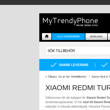
ALLA KATEGORIER
MOBILSKAL
SNABB LEVERANS
«
Tillbaka
Du är här:
Mobiltillbehör
Xiaomi Skal & T
XIAOMI REDMI TU
Välkommen till vår kategori för
Xiaomi Redmi Tur
användarupplevelse. Vi har
skal till Xiaomi Re
erbjuder vi robusta skärmskydd, inklusive Panze