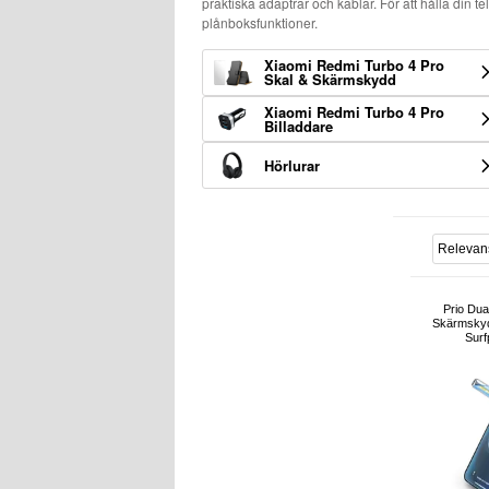
praktiska adaptrar och kablar. För att hålla din t
plånboksfunktioner.
Xiaomi Redmi Turbo 4 Pro
Skal & Skärmskydd
Xiaomi Redmi Turbo 4 Pro
Billaddare
Hörlurar
Prio Dua
Skärmskydd
Surfp