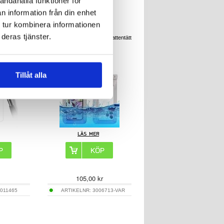
andahålla funktioner för
n information från din enhet
 tur kombinera informationen
deras tjänster.
bo 4 Pro
Flytande universellt IPX8 vattentätt
 glas - 9H -
fodral - 7.5"
nomskinlig
Tillåt alla
105,00
kr
011465
ARTIKELNR:
3006713-VAR