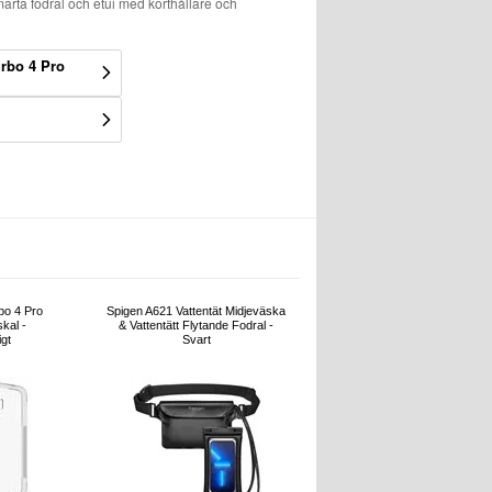
smarta fodral och etui med korthållare och
rbo 4 Pro
bo 4 Pro
Spigen A621 Vattentät Midjeväska
skal -
& Vattentätt Flytande Fodral -
gt
Svart