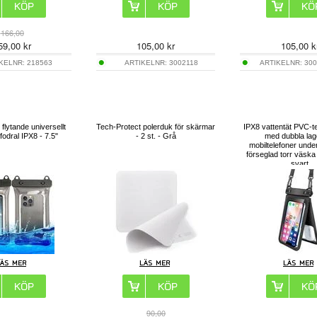
166,00
59,00
kr
105,00
kr
105,00
k
IKELNR:
218563
ARTIKELNR:
3002118
ARTIKELNR:
300
flytande universellt
Tech-Protect polerduk för skärmar
IPX8 vattentät PVC-t
 fodral IPX8 - 7.5"
- 2 st. - Grå
med dubbla lag
mobiltelefoner under
förseglad torr väsk
svart
90,00