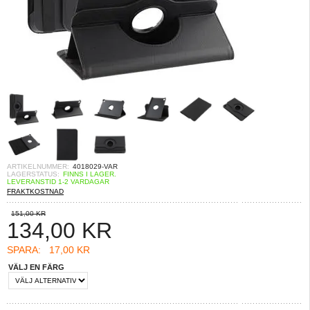
ARTIKELNUMMER:
4018029-VAR
LAGERSTATUS:
FINNS I LAGER.
LEVERANSTID 1-2 VARDAGAR
FRAKTKOSTNAD
151,00 KR
134,00
KR
SPARA:
17,00 KR
VÄLJ EN FÄRG