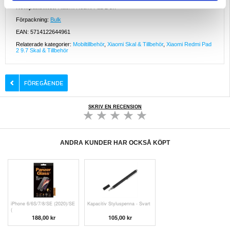
Kompatibilitet:
Xiaomi Redmi Pad 2 9.7
Förpackning:
Bulk
EAN: 5714122644961
Relaterade kategorier:
Mobiltillbehör
,
Xiaomi Skal & Tillbehör
,
Xiaomi Redmi Pad
2 9.7 Skal & Tillbehör
SKRIV EN RECENSION
ANDRA KUNDER HAR OCKSÅ KÖPT
iPhone 6/6S/7/8/SE (2020)/SE
Kapacitiv Styluspenna - Svart
(
188,00 kr
105,00 kr