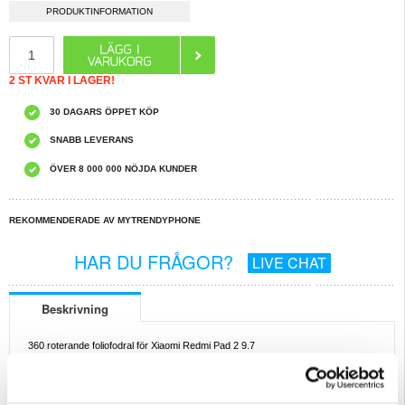
PRODUKTINFORMATION
2 ST KVAR I LAGER!
30 DAGARS ÖPPET KÖP
SNABB LEVERANS
ÖVER 8 000 000 NÖJDA KUNDER
REKOMMENDERADE AV MYTRENDYPHONE
HAR DU FRÅGOR?
LIVE CHAT
Beskrivning
360 roterande foliofodral för Xiaomi Redmi Pad 2 9.7
Skydda och förbättra din Xiaomi Redmi Pad 2 9.7 med detta slimmade fodral
med roterande stativ. Ett tåligt PC-skal kombineras med ett mjukt PU-läder med
litchitextur för att skydda din Xiaomi Redmi Pad 2 9.7 från stötar och repor,
medan 360-sviveln gör att du enkelt kan växla mellan stående e-läsning och