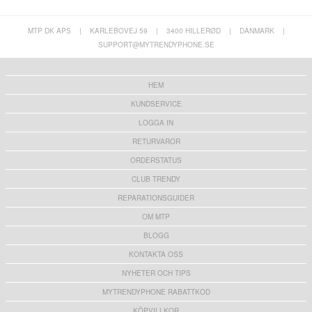
MTP DK APS
|
KARLEBOVEJ 59
|
3400 HILLERØD
|
DANMARK
|
SUPPORT@MYTRENDYPHONE.SE
HEM
KUNDSERVICE
LOGGA IN
RETURVAROR
ORDERSTATUS
CLUB TRENDY
REPARATIONSGUIDER
OM MTP
BLOGG
KONTAKTA OSS
NYHETER OCH TIPS
MYTRENDYPHONE RABATTKOD
KÖPVILLKOR