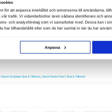
cookies
e för att anpassa innehållet och annonserna till användarna, tillh
vår trafik. Vi vidarebefordrar även sådana identifierare och anna
& Axelrem till Xiaomi Redmi Pad 2
nnons- och analysföretag som vi samarbetar med. Dessa kan i sin
r med detta fantastiska Heavy Duty 360 skal! Detta trendiga skal med en halkfri insida och
de i både vertikalt och horisontellt läge. Ramen och det inre skalet är tillverkade av plast och
har tillhandahållit eller som de har samlat in när du har använt 
ombination ger ett utmärkt skydd mot skador och vid fall. Populärt och skyddande hybridskal
 Pad 2.
Redmi Pad 2
ger till din Xiaomi Redmi Pad 2
Anpassa
rem
 roterbart stativ
,
Xiaomi Surfplatta Skal & Tillbehör
,
Xiaomi Redmi Pad 2 Skal & Tillbehör