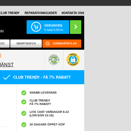
CLUB TRENDY
REPARATIONSGUIDER
KONTAKTA OSS
VARUKORG
0
total
0,00
kr
IN
DIO
SMARTWATCH
SOMMARPRYLAR
0
JÄNST
0858097089
CLUB TRENDY - FÅ 7% RABATT
SNABB LEVERANS
CLUB TRENDY
FÅ 7% RABATT
LIVE CHAT VARDAGAR 8-22
(LÖR-SÖN 10-18)
30 DAGARS ÖPPET KÖP