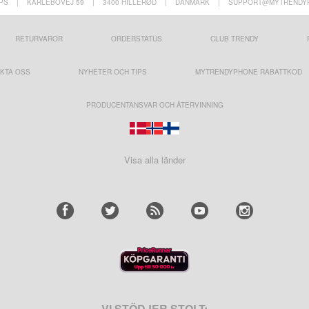
PS
|
KARLEBOVEJ 59
|
3400 HILLERØD
|
DANMARK
|
SUPPORT@MYTRENDY
RETURVAROR
ORDERSTATUS
CLUB TRENDY
KTA OSS
NYHETER OCH TIPS
MYTRENDYPHONE RABATTKOD
PRODUCENTANSVAR OCH ÅTERVINNING
Visa alla länder
VI STÖDJER STOLT: