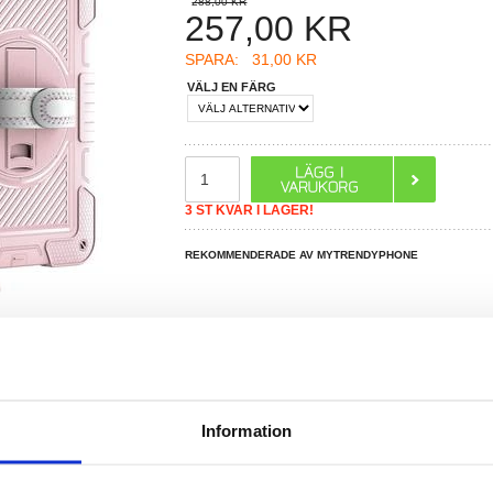
288,00 KR
257,00
KR
SPARA:
31,00 KR
VÄLJ EN FÄRG
3 ST KVAR I LAGER!
REKOMMENDERADE AV MYTRENDYPHONE
Information
R DU FRÅGOR?
LIVE CHAT