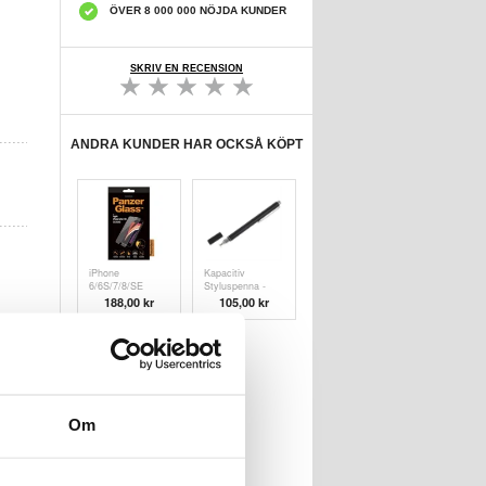
ÖVER 8 000 000 NÖJDA KUNDER
SKRIV EN RECENSION
ANDRA KUNDER HAR OCKSÅ KÖPT
iPhone
Kapacitiv
6/6S/7/8/SE
Styluspenna -
(2020)/SE (
Svart
188,00 kr
105,00 kr
Om