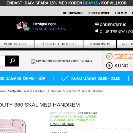
ENDAST IDAG:
SPARA 15% MED KODEN
BDAY15
-
KÖPVILLKOR
RETURVAROR
KUNDSERVICE
OM MTP
Designa egna
ORDERSTATUS
SKAL & GADGETS
CLUB TRENDY LOG
MOBILTILLBEHÖR
SURFPLATTA TILLBEHÖR
KÖKSREDSKAP
NÖDRA
TOPP 2
KUNDT
30 DAGARS ÖPPET KÖP
KUNDTJÄNST 08:00 - 22:00
iaomi Surfplatta Skal & Tillbehör
Xiaomi Redmi Pad 2 Skal & Tillbehör
 DUTY 360 SKAL MED HANDREM
ARTIKELNUMMER:
4012629-VAR
LAGERSTATUS:
FINNS I LAGER.
LEVERANSTID 1-2 VARDAGAR
FRAKTKOSTNAD