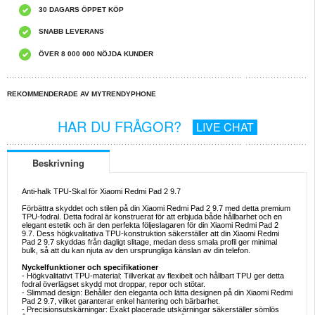
30 DAGARS ÖPPET KÖP
SNABB LEVERANS
ÖVER 8 000 000 NÖJDA KUNDER
REKOMMENDERADE AV MYTRENDYPHONE
HAR DU FRÅGOR?
LIVE CHAT
Beskrivning
Anti-halk TPU-Skal för Xiaomi Redmi Pad 2 9.7
Förbättra skyddet och stilen på din Xiaomi Redmi Pad 2 9.7 med detta premium
TPU-fodral. Detta fodral är konstruerat för att erbjuda både hållbarhet och en
elegant estetik och är den perfekta följeslagaren för din Xiaomi Redmi Pad 2
9.7. Dess högkvalitativa TPU-konstruktion säkerställer att din Xiaomi Redmi
Pad 2 9.7 skyddas från dagligt slitage, medan dess smala profil ger minimal
bulk, så att du kan njuta av den ursprungliga känslan av din telefon.
Nyckelfunktioner och specifikationer
- Högkvalitativt TPU-material: Tillverkat av flexibelt och hållbart TPU ger detta
fodral överlägset skydd mot droppar, repor och stötar.
- Slimmad design: Behåller den eleganta och lätta designen på din Xiaomi Redmi
Pad 2 9.7, vilket garanterar enkel hantering och bärbarhet.
- Precisionsutskärningar: Exakt placerade utskärningar säkerställer sömlös