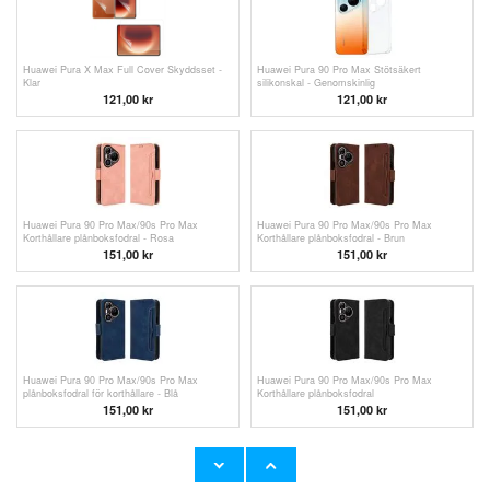
Huawei Pura X Max Full Cover Skyddsset -
Huawei Pura 90 Pro Max Stötsäkert
Klar
silikonskal - Genomskinlig
121,00 kr
121,00 kr
Huawei Pura 90 Pro Max/90s Pro Max
Huawei Pura 90 Pro Max/90s Pro Max
Korthållare plånboksfodral - Rosa
Korthållare plånboksfodral - Brun
151,00 kr
151,00 kr
Huawei Pura 90 Pro Max/90s Pro Max
Huawei Pura 90 Pro Max/90s Pro Max
plånboksfodral för korthållare - Blå
Korthållare plånboksfodral
151,00 kr
151,00 kr