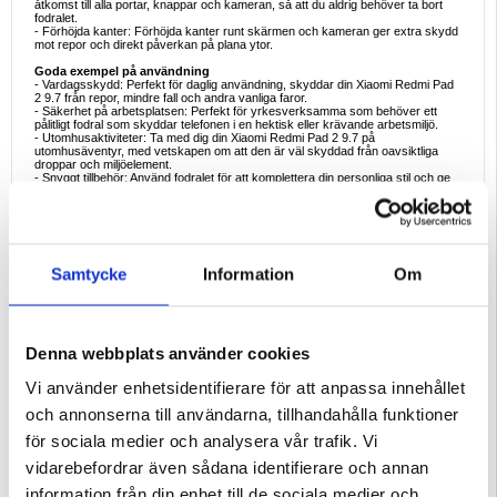
åtkomst till alla portar, knappar och kameran, så att du aldrig behöver ta bort
fodralet.
- Förhöjda kanter: Förhöjda kanter runt skärmen och kameran ger extra skydd
mot repor och direkt påverkan på plana ytor.
Goda exempel på användning
- Vardagsskydd: Perfekt för daglig användning, skyddar din Xiaomi Redmi Pad
2 9.7 från repor, mindre fall och andra vanliga faror.
- Säkerhet på arbetsplatsen: Perfekt för yrkesverksamma som behöver ett
pålitligt fodral som skyddar telefonen i en hektisk eller krävande arbetsmiljö.
- Utomhusaktiviteter: Ta med dig din Xiaomi Redmi Pad 2 9.7 på
utomhusäventyr, med vetskapen om att den är väl skyddad från oavsiktliga
droppar och miljöelement.
- Snyggt tillbehör: Använd fodralet för att komplettera din personliga stil och ge
din smartphone en touch av elegans.
- Resevänligt: Skydda din enhet när du reser och se till att den är säker från
stötar och repor under resan.
Anledningar att köpa
TPU-fodralet är ett måste för alla som vill skydda sin Xiaomi Redmi Pad 2 9.7
Samtycke
Information
Om
utan att kompromissa med stilen. Detta fodral erbjuder den perfekta balansen
mellan hållbarhet och estetik, med en tunn design som inte tillför onödig bulk.
Det högkvalitativa TPU-materialet garanterar ett långvarigt skydd mot
vardagens faror. Oavsett om du är på jobbet, på språng eller njuter av
utomhusaktiviteter ger det här fodralet den tillförlitlighet och stil du behöver för
att hålla din enhet säker.
Denna webbplats använder cookies
Intressanta fakta om TPU-telefonfodral
- Flexibelt men ändå tåligt: TPU (termoplastisk polyuretan) är känt för sin unika
Vi använder enhetsidentifierare för att anpassa innehållet
kombination av flexibilitet och styrka, vilket gör det idealiskt för skyddande
telefonskal.
och annonserna till användarna, tillhandahålla funktioner
- Återvinningsbart material: TPU är ett mer miljövänligt alternativ jämfört med
vissa andra plaster, eftersom det är återvinningsbart och har en lägre
för sociala medier och analysera vår trafik. Vi
miljöpåverkan under produktionen.
- Förbättrat grepp: Materialets inneboende textur ger ett bättre grepp, vilket
vidarebefordrar även sådana identifierare och annan
minskar risken för oavsiktliga droppar.
- Mångsidig användning: TPU används inte bara i mobilskal, utan även i andra
information från din enhet till de sociala medier och