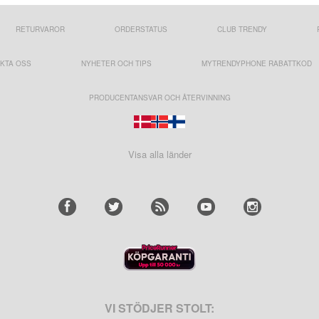
RETURVAROR
ORDERSTATUS
CLUB TRENDY
KTA OSS
NYHETER OCH TIPS
MYTRENDYPHONE RABATTKOD
PRODUCENTANSVAR OCH ÅTERVINNING
Visa alla länder
VI STÖDJER STOLT: