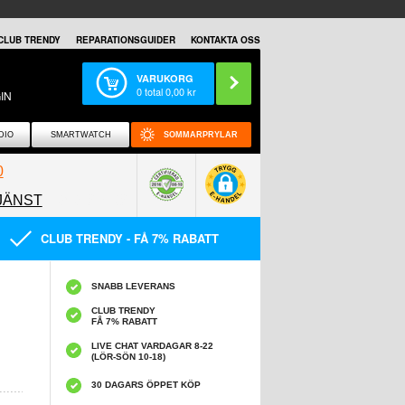
CLUB TRENDY
REPARATIONSGUIDER
KONTAKTA OSS
VARUKORG
0
total
0,00
kr
IN
DIO
SMARTWATCH
SOMMARPRYLAR
0
JÄNST
0858097089
CLUB TRENDY - FÅ 7% RABATT
SNABB LEVERANS
CLUB TRENDY
FÅ 7% RABATT
LIVE CHAT VARDAGAR 8-22
(LÖR-SÖN 10-18)
30 DAGARS ÖPPET KÖP