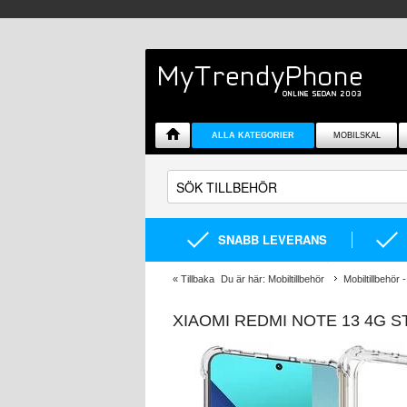
ALLA KATEGORIER
MOBILSKAL
SNABB LEVERANS
«
Tillbaka
Du är här:
Mobiltillbehör
Mobiltillbehör -
XIAOMI REDMI NOTE 13 4G S