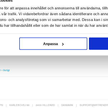
cookies
 4G
e för att anpassa innehållet och annonserna till användarna, tillh
dmi Note 13 4G! Detta skal är speciellt designat att klara av vardagliga skador såsom fall,
 hörn.
vår trafik. Vi vidarebefordrar även sådana identifierare och anna
kalet ger utmärkt skydd för din Xiaomi Redmi Note 13 4G, påverkar det inte den naturliga
nnons- och analysföretag som vi samarbetar med. Dessa kan i sin
Fyra förstärkta hörn skapar en hållbar barriär som kommer förhindra att din Xiaomi Redmi
har tillhandahållit eller som de har samlat in när du har använt 
 Redmi Note 13 4G
märkt skydd för din mobil
könheten av din Xiaomi Redmi Note 13 4G
för extra skydd mot damm
Anpassa
nödvändiga portar
 av TPU med flexibiliteten av silikon
r - övrigt
PS
|
KARLEBOVEJ 59
|
3400 HILLERØD
|
DANMARK
|
SUPPORT@MYTRENDY