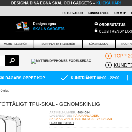
DESIGNA DINA EGNA SKAL OCH GADGETS –
KLICKA HÄR!
RETURVAROR
KUNDSERVICE
OM MTP
Designa egna
ORDERSTATUS
SKAL & GADGETS
CLUB TRENDY LOG
MOBILTILLBEHÖR
SURFPLATTA TILLBEHÖR
KÖKSREDSKAP
NÖDRA
TOPP 2
KUNDT
30 DAGARS ÖPPET KÖP
KUNDTJÄNST 08:00 - 22:00
 övrigt
TÖTTÅLIGT TPU-SKAL - GENOMSKINLIG
ARTIKELNUMMER:
4004684
LAGERSTATUS:
PÅ FJÄRRLAGER.
SKICKAS VANLIGTVIS INOM 20 - 25 DAGAR
FRAKTKOSTNAD