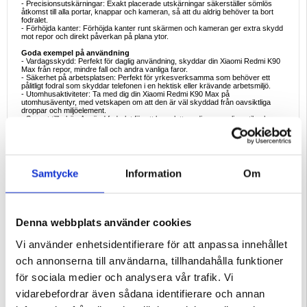
- Precisionsutskärningar: Exakt placerade utskärningar säkerställer sömlös
åtkomst till alla portar, knappar och kameran, så att du aldrig behöver ta bort
fodralet.
- Förhöjda kanter: Förhöjda kanter runt skärmen och kameran ger extra skydd
mot repor och direkt påverkan på plana ytor.
Goda exempel på användning
- Vardagsskydd: Perfekt för daglig användning, skyddar din Xiaomi Redmi K90
Max från repor, mindre fall och andra vanliga faror.
- Säkerhet på arbetsplatsen: Perfekt för yrkesverksamma som behöver ett
pålitligt fodral som skyddar telefonen i en hektisk eller krävande arbetsmiljö.
- Utomhusaktiviteter: Ta med dig din Xiaomi Redmi K90 Max på
utomhusäventyr, med vetskapen om att den är väl skyddad från oavsiktliga
droppar och miljöelement.
- Snyggt tillbehör: Använd fodralet för att komplettera din personliga stil och ge
din smartphone en touch av elegans.
- Resevänligt: Skydda din enhet när du reser och se till att den är säker från
stötar och repor under resan.
Anledningar att köpa
TPU-fodralet är ett måste för alla som vill skydda sin Xiaomi Redmi K90 Max
Samtycke
Information
Om
utan att kompromissa med stilen. Detta fodral erbjuder den perfekta balansen
mellan hållbarhet och estetik, med en tunn design som inte tillför onödig bulk.
Det högkvalitativa TPU-materialet garanterar ett långvarigt skydd mot
vardagens faror. Oavsett om du är på jobbet, på språng eller njuter av
utomhusaktiviteter ger det här fodralet den tillförlitlighet och stil du behöver för
att hålla din enhet säker.
Denna webbplats använder cookies
Intressanta fakta om TPU-telefonfodral
Vi använder enhetsidentifierare för att anpassa innehållet
- Flexibelt men ändå tåligt: TPU (termoplastisk polyuretan) är känt för sin unika
kombination av flexibilitet och styrka, vilket gör det idealiskt för skyddande
och annonserna till användarna, tillhandahålla funktioner
telefonskal.
- Återvinningsbart material: TPU är ett mer miljövänligt alternativ jämfört med
för sociala medier och analysera vår trafik. Vi
vissa andra plaster, eftersom det är återvinningsbart och har en lägre
miljöpåverkan under produktionen.
vidarebefordrar även sådana identifierare och annan
- Förbättrat grepp: Materialets inneboende textur ger ett bättre grepp, vilket
minskar risken för oavsiktliga droppar.