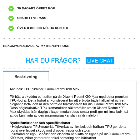
30 DAGARS ÖPPET KÖP
SNABB LEVERANS
ÖVER 8 000 000 NÖJDA KUNDER
REKOMMENDERADE AV MYTRENDYPHONE
HAR DU FRÅGOR?
LIVE CHAT
Beskrivning
Anti-halk TPU-Skal för Xiaomi Redmi K90 Max
Förbättra skyddet och stilen på din Xiaomi Redmi K90 Max med detta premium
TPU-fodral. Detta fodral är konstruerat för att erbjuda både hållbarhet och en
elegant estetik och är den perfekta följeslagaren för din Xiaomi Redmi K90 Max.
Dess högkvalitativa TPU-konstruktion säkerställer att din Xiaomi Redmi K90
Max skyddas från dagligt slitage, medan dess smala profil ger minimal bulk, så
att du kan njuta av den ursprungliga känslan av din telefon.
Nyckelfunktioner och specifikationer
- Högkvalitativt TPU-material: Tillverkat av flexibelt och hållbart TPU ger detta
fodral överlägset skydd mot droppar, repor och stötar.
- Slimmad design: Behåller den eleganta och lätta designen på din Xiaomi Redmi
K90 Max, vilket garanterar enkel hantering och bärbarhet.