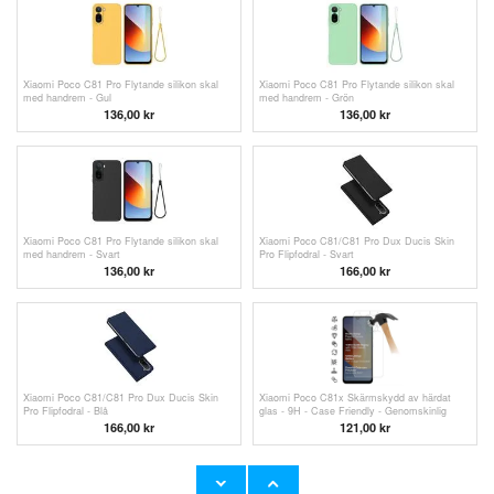
Xiaomi Poco C81 Pro Flytande silikon skal
Xiaomi Poco C81 Pro Flytande silikon skal
med handrem - Gul
med handrem - Grön
136,00 kr
136,00 kr
Xiaomi Poco C81 Pro Flytande silikon skal
Xiaomi Poco C81/C81 Pro Dux Ducis Skin
med handrem - Svart
Pro Flipfodral - Svart
136,00 kr
166,00 kr
Xiaomi Poco C81/C81 Pro Dux Ducis Skin
Xiaomi Poco C81x Skärmskydd av härdat
Pro Flipfodral - Blå
glas - 9H - Case Friendly - Genomskinlig
166,00 kr
121,00 kr