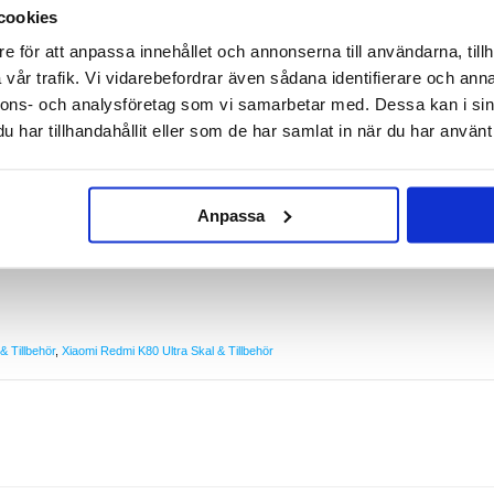
cookies
e för att anpassa innehållet och annonserna till användarna, tillh
 Ultra med Magnetstängning
vår trafik. Vi vidarebefordrar även sådana identifierare och anna
 håll den skyddad och tillgänglig med detta plånboksfodral!
nnons- och analysföretag som vi samarbetar med. Dessa kan i sin
 elegant och passar vid alla tillfällen. Designat med flera kortfickor och ett fack för kontanter
har tillhandahållit eller som de har samlat in när du har använt 
ck vare det inbyggda mediastativet.
r vid alla tillfällen
dor mot skador
Anpassa
å fickor för kort och kontanter
tlåset
at av Polyuretan och TPU
& Tillbehör
,
Xiaomi Redmi K80 Ultra Skal & Tillbehör