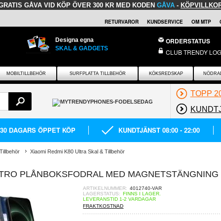
GRATIS GÅVA
VID KÖP ÖVER 300 KR MED KODEN
GÅVA
-
KÖPVILLKO
RETURVAROR
KUNDSERVICE
OM MTP
Designa egna
ORDERSTATUS
SKAL & GADGETS
CLUB TRENDY LOG
MOBILTILLBEHÖR
SURFPLATTA TILLBEHÖR
KÖKSREDSKAP
NÖDRA
TOPP 2
KUNDT
30 DAGARS ÖPPET KÖP
KUNDTJÄNST 08:00 - 22:00
Tillbehör
Xiaomi Redmi K80 Ultra Skal & Tillbehör
RETRO PLÅNBOKSFODRAL MED MAGNETSTÄNGNING
ARTIKELNUMMER:
4012740-VAR
LAGERSTATUS:
FINNS I LAGER.
LEVERANSTID 1-2 VARDAGAR
FRAKTKOSTNAD