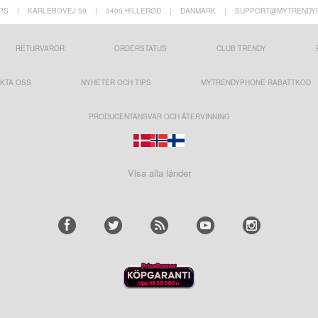
PS
|
KARLEBOVEJ 59
|
3400 HILLERØD
|
DANMARK
|
SUPPORT@MYTRENDY
RETURVAROR
ORDERSTATUS
CLUB TRENDY
KTA OSS
NYHETER OCH TIPS
MYTRENDYPHONE RABATTKOD
PRODUCENTANSVAR OCH ÅTERVINNING
Visa alla länder