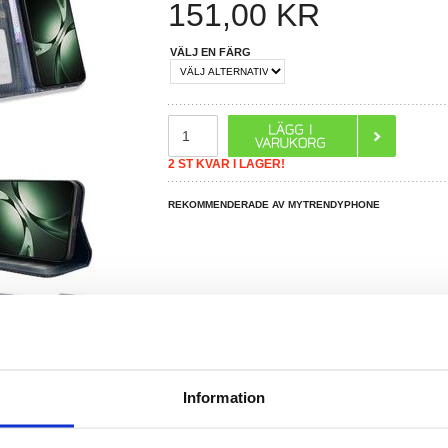
151,00
KR
VÄLJ EN FÄRG
2 ST KVAR I LAGER!
REKOMMENDERADE AV MYTRENDYPHONE
Information
R DU FRÅGOR?
LIVE CHAT