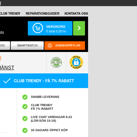
R
CLUB TRENDY
REPARATIONSGUIDER
KONTAKTA OSS
VARUKORG
0
total
0,00
kr
IN
DIO
SMARTWATCH
SOMMARPRYLAR
0
JÄNST
0858097089
CLUB TRENDY - FÅ 7% RABATT
SNABB LEVERANS
CLUB TRENDY
FÅ 7% RABATT
LIVE CHAT VARDAGAR 8-22
(LÖR-SÖN 10-18)
30 DAGARS ÖPPET KÖP