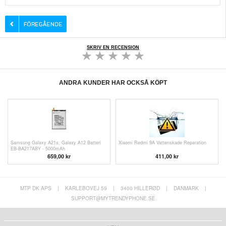
SKRIV EN RECENSION
ANDRA KUNDER HAR OCKSÅ KÖPT
Samsung Galaxy A21s, Galaxy A12 Batteri
Xiaomi Redmi 9A Vattenskade Reparation
EB-BA217ABY - 5000mAh
659,00 kr
411,00 kr
MTP DK APS
|
KARLEBOVEJ 59
|
3400 HILLERØD
|
DANMARK
|
SUPPORT@MYTRENDYPHONE.SE