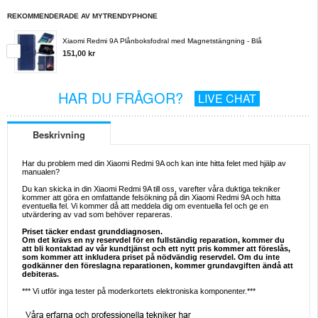
REKOMMENDERADE AV MYTRENDYPHONE
Xiaomi Redmi 9A Plånboksfodral med Magnetstängning - Blå
151,00 kr
HAR DU FRÅGOR?
LIVE CHAT
Beskrivning
Har du problem med din Xiaomi Redmi 9A och kan inte hitta felet med hjälp av
manualen?
Du kan skicka in din Xiaomi Redmi 9A till oss, varefter våra duktiga tekniker
kommer att göra en omfattande felsökning på din Xiaomi Redmi 9A och hitta
eventuella fel. Vi kommer då att meddela dig om eventuella fel och ge en
utvärdering av vad som behöver repareras.
Priset täcker endast grunddiagnosen.
Om det krävs en ny reservdel för en fullständig reparation, kommer du
att bli kontaktad av vår kundtjänst och ett nytt pris kommer att föreslås,
som kommer att inkludera priset på nödvändig reservdel. Om du inte
godkänner den föreslagna reparationen, kommer grundavgiften ändå att
debiteras.
*** Vi utför inga tester på moderkortets elektroniska komponenter.***