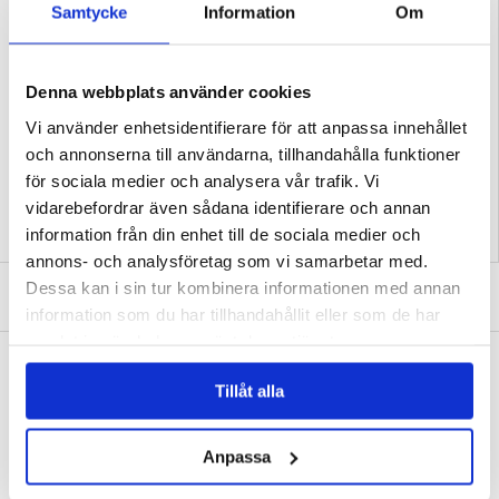
Samtycke
Information
Om
Det är viktigt att påpeka att inte alla telefoner med vattenskador kan repareras,
eftersom varje icke-utbytbar del kan ha skadats av vatten, vilket gör att
telefonen inte kan repareras.
Procedur för inskickande av telefon:
1. Klicka på köp av denna reparation för att betala för reparationen.
Denna webbplats använder cookies
2. När köpet är klart, skriv ditt ordernummer på utsidan av förpackningen /
försändelsen när telefonen skickas till oss.
Vi använder enhetsidentifierare för att anpassa innehållet
Relaterade kategorier:
Mobiltillbehör
,
Xiaomi Skal & Tillbehör
,
Xiaomi Redmi 15
och annonserna till användarna, tillhandahålla funktioner
Skal & Tillbehör
för sociala medier och analysera vår trafik. Vi
vidarebefordrar även sådana identifierare och annan
information från din enhet till de sociala medier och
annons- och analysföretag som vi samarbetar med.
Dessa kan i sin tur kombinera informationen med annan
SKRIV EN RECENSION
information som du har tillhandahållit eller som de har
samlat in när du har använt deras tjänster.
ANDRA KUNDER HAR OCKSÅ KÖPT
Xiaomi Redmi 15C 4G Diagnos
Xiaomi Redmi 15C 4G Vattenskade
Tillåt alla
Reparation
183,00 kr
411,00 kr
Anpassa