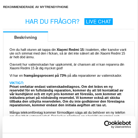
REKOMMENDERADE AV MYTRENDYPHONE
HAR DU FRÅGOR?
LIVE CHAT
Beskrivning
Om du haft oturen att tappa din
Xiaomi Redmi 15
i toaletten, eller kanske varit
ute och simmat med den i fickan, så är det inte säkert att din Xiaomi Redmi 15
är helt död ännu.
Oavsett hur vattenskadan har uppkommit, är chansen att vi kan reparera din
Xiaomi Redmi 15 åt dig mycket god!
Vi har en
framgångsprocent på 73%
på alla reparationer av vattenskador.
VIKTIGT:
Priset omfattar endast vattenskadediagnos. Om det krävs en ny
reservdel för en fullständig reparation, kommer du att bli kontaktad av
vår kundtjänst och ett nytt pris kommer att föreslås, som kommer att
inkludera priset på nödvändig reservdel. Vi kommer också att skicka
tillbaka den utbytta reservdelen. Om du inte godkänner den föreslagna
reparationen, kommer endast den initiala avgiften att tas ut.
Många telekomföretag kommer förmodligen säga att du behöver en ny telefon
om den blivit vattenskadad. Det krävs nämligen en särskild utrustning och
duktiga tekniker, för att göra en lyckad reparation av vattenskador.
Våra duktiga tekniker har många års erfarenhet av reparationer och använder
ultraljudsrensare, värme och torkning av telefonens olika delar för att ge
enheten den bästa chansen att fungera igen.