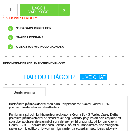
1 ST KVAR I LAGER!
30 DAGARS ÖPPET KÖP
SNABB LEVERANS
ÖVER 8 000 000 NÖJDA KUNDER
REKOMMENDERADE AV MYTRENDYPHONE
HAR DU FRÅGOR?
LIVE CHAT
Beskrivning
Korthållare plånboksfodral med flera kortplatser för Xiaomi Redmi 15 4G,
premium telefonskal och korthållare
Kombinera stil och funktionalitet med Xiaomi Redmi 15 4G Wallet Case. Detta
premium plånboksfodral är tillverkat av högkvalitativ polyuretan och erbjuder ett
sofistikerat utseende samtidigt som det ger ett tillförlitligt skydd för din Xiaomi
Redmi 15 4G. Fodralet har flera kortfack, så att du kan förvara dina viktigaste
saker som kreditkort, ID-kort och kontanter på ett säkert sätt. Dess allt-i-ett-