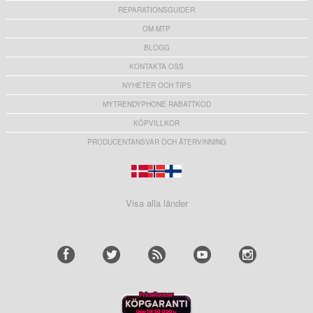
REPARATIONSGUIDER
OM MTP
BLOGG
KONTAKTA OSS
NYHETER OCH TIPS
MYTRENDYPHONE RABATTKOD
KÖPVILLKOR
PRODUCENTANSVAR OCH ÅTERVINNING
Visa alla länder