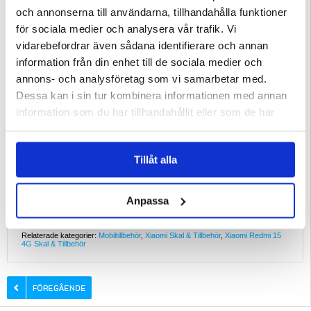
och annonserna till användarna, tillhandahålla funktioner
Förpackning:
Bulk
för sociala medier och analysera vår trafik. Vi
EAN: 5714122566836
vidarebefordrar även sådana identifierare och annan
information från din enhet till de sociala medier och
annons- och analysföretag som vi samarbetar med.
Dessa kan i sin tur kombinera informationen med annan
information som du har tillhandahållit eller som de har
samlat in när du har använt deras tjänster.
Tillåt alla
Anpassa
Relaterade kategorier:
Mobiltillbehör
,
Xiaomi Skal & Tillbehör
,
Xiaomi Redmi 15
4G Skal & Tillbehör