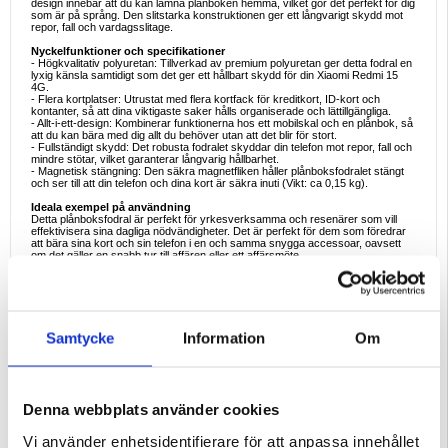
design innebär att du kan lämna plånboken hemma, vilket gör det perfekt för dig
som är på språng. Den slitstarka konstruktionen ger ett långvarigt skydd mot
repor, fall och vardagsslitage.
Nyckelfunktioner och specifikationer
- Högkvalitativ polyuretan: Tillverkad av premium polyuretan ger detta fodral en
lyxig känsla samtidigt som det ger ett hållbart skydd för din Xiaomi Redmi 15
4G.
- Flera kortplatser: Utrustat med flera kortfack för kreditkort, ID-kort och
kontanter, så att dina viktigaste saker hålls organiserade och lättillgängliga.
- Allt-i-ett-design: Kombinerar funktionerna hos ett mobilskal och en plånbok, så
att du kan bära med dig allt du behöver utan att det blir för stort.
- Fullständigt skydd: Det robusta fodralet skyddar din telefon mot repor, fall och
mindre stötar, vilket garanterar långvarig hållbarhet.
- Magnetisk stängning: Den säkra magnetfliken håller plånboksfodralet stängt
och ser till att din telefon och dina kort är säkra inuti (Vikt: ca 0,15 kg).
Ideala exempel på användning
Detta plånboksfodral är perfekt för yrkesverksamma och resenärer som vill
effektivisera sina dagliga nödvändigheter. Det är perfekt för dem som föredrar
att bära sina kort och sin telefon i en och samma snygga accessoar, oavsett
om det gäller en snabb tur till affären eller ett affärsmöte.
Skäl att köpa
Om du letar efter ett snyggt och funktionellt sätt att skydda din Xiaomi Redmi 15
4G samtidigt som du håller ordning på dina kort och kontanter är detta
plånboksfodral det perfekta valet. Dess förstklassiga material och praktiska
design gör det till ett måste för dig som värdesätter både stil och bekvämlighet.
Samtycke
Information
Om
Intressanta fakta om denna produkttyp
Plånboksfodral har blivit populära för sin förmåga att kombinera skydd och
praktiska egenskaper. Användningen av högkvalitativ polyuretan ger inte bara
ett raffinerat utseende utan erbjuder också naturlig hållbarhet, vilket gör dessa
fodral till ett långvarigt val för telefonanvändare. Dessutom gör de inbyggda
Denna webbplats använder cookies
kortplatserna det enkelt att resa lätt, vilket minskar behovet av en separat
plånbok.
Vi använder enhetsidentifierare för att anpassa innehållet
Kompatibilitet:
Xiaomi Redmi 15 4G