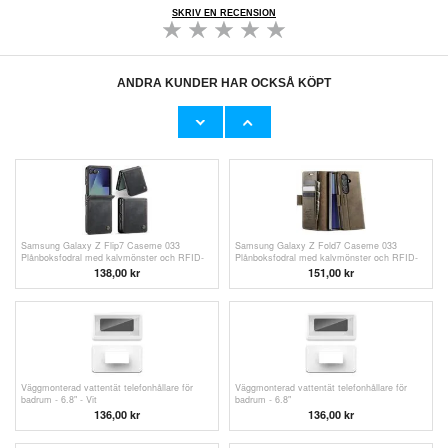
SKRIV EN RECENSION
ANDRA KUNDER HAR OCKSÅ KÖPT
Xiaomi Redmi Note 11 Pro/Note 12 Pro 4G
Tech-Protect NCA30 Dual-Port PD
Skarmskydd - Genomskinlig
30W/QC3.0-laddare med USB-C-kabel - Vit
60,00
kr
166,00 kr
Samsung Galaxy Z Flip7 Caseme 033
Samsung Galaxy Z Fold7 Caseme 033
Plånboksfodral med kalvmönster och RFID-
Plånboksfodral med kalvmönster och RFID-
blockering
blockering
138,00
kr
151,00 kr
Väggmonterad vattentät telefonhållare för
Väggmonterad vattentät telefonhållare för
badrum - 6.8" - Vit
badrum - 6.8"
136,00 kr
136,00 kr