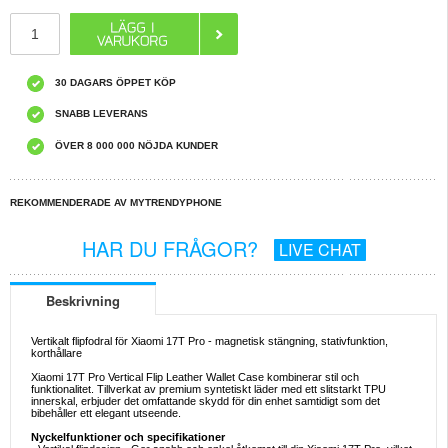
30 DAGARS ÖPPET KÖP
SNABB LEVERANS
ÖVER 8 000 000 NÖJDA KUNDER
REKOMMENDERADE AV MYTRENDYPHONE
HAR DU FRÅGOR?
LIVE CHAT
Beskrivning
Vertikalt flipfodral för Xiaomi 17T Pro - magnetisk stängning, stativfunktion,
korthållare
Xiaomi 17T Pro Vertical Flip Leather Wallet Case kombinerar stil och
funktionalitet. Tillverkat av premium syntetiskt läder med ett slitstarkt TPU
innerskal, erbjuder det omfattande skydd för din enhet samtidigt som det
bibehåller ett elegant utseende.
Nyckelfunktioner och specifikationer