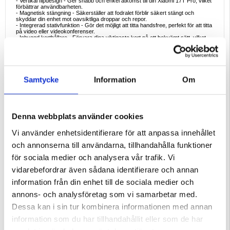
- Vertikal flipdesign - Ger snabb och enkel åtkomst till din Xiaomi 17T Pro, vilket
förbättrar användbarheten.
- Magnetisk stängning - Säkerställer att fodralet förblir säkert stängt och
skyddar din enhet mot oavsiktliga droppar och repor.
- Integrerad stativfunktion - Gör det möjligt att titta handsfree, perfekt för att titta
på video eller videokonferenser.
- Inbyggd korthållare - Förvara dina viktigaste kort på ett bekvämt sätt, vilket
minskar behovet av att bära med sig en separat plånbok.
- Exakta utskärningar - Ger enkel åtkomst till alla knappar, portar och
kamerafunktioner utan att ta bort fodralet.
Ideala användningsscenarier
- Affärsmän - Håll telefonen och viktiga kort samlade under möten eller resor.
Samtycke
Information
Om
- Studenter - Titta på föreläsningar eller handledning handsfree med
stativfunktionen.
- Vardagsanvändning - Skydda din Xiaomi 17T Pro samtidigt som du har med
dig ID- och kreditkort i en kompakt lösning.
Varför välja denna produkt
Denna webbplats använder cookies
Detta fodral erbjuder en blandning av elegans och funktionalitet, vilket gör det
lämpligt för olika tillfällen. Den magnetiska stängningen ger ett extra lager av
säkerhet, medan stativfunktionen förbättrar din visningsupplevelse. Dess lätta
Vi använder enhetsidentifierare för att anpassa innehållet
design säkerställer att din telefon förblir bärbar och lätt att hantera.
och annonserna till användarna, tillhandahålla funktioner
Intressant fakta
Vertikala flipfodral blir allt populärare tack vare sin unika design, som ger snabb
för sociala medier och analysera vår trafik. Vi
åtkomst till enheten och ett distinkt utseende jämfört med traditionella
horisontella flipfodral.
vidarebefordrar även sådana identifierare och annan
Kompatibilitet:
Xiaomi 17T Pro
information från din enhet till de sociala medier och
Förpackning:
Bulk
annons- och analysföretag som vi samarbetar med.
EAN: 5714122651495
Dessa kan i sin tur kombinera informationen med annan
Relaterade kategorier:
Mobiltillbehör
,
Xiaomi Skal & Tillbehör
,
Xiaomi 17T Pro
information som du har tillhandahållit eller som de har
Skal & Tillbehör