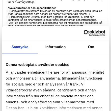
fall och vardagsslitage.
Nyckelfunktioner och specifikationer
- Högkvalitativ polyuretan: Tillverkad av premium polyuretan ger detta fodral en
lyxig känsla samtidigt som det ger ett hållbart skydd för din Xiaomi 17T.
- Flera kortplatser: Utrustat med flera kortfack för kreditkort, ID-kort och
kontanter, så att dina viktigaste saker hålls organiserade och lättillgängliga.
- Allt-i-ett-design: Kombinerar funktionerna hos ett mobilskal och en plånbok, så
att du kan bära med dig allt du behöver utan att det blir för stort.
- Fullständigt skydd: Det robusta fodralet skyddar din telefon mot repor, fall och
mindre stötar, vilket garanterar långvarig hållbarhet.
- Magnetisk stängning: Den säkra magnetfliken håller plånboksfodralet stängt
och ser till att din telefon och dina kort är säkra inuti (Vikt: ca 0,15 kg).
Ideala exempel på användning
Samtycke
Information
Om
Detta plånboksfodral är perfekt för yrkesverksamma och resenärer som vill
effektivisera sina dagliga nödvändigheter. Det är perfekt för dem som föredrar
att bära sina kort och sin telefon i en och samma snygga accessoar, oavsett
om det gäller en snabb tur till affären eller ett affärsmöte.
Skäl att köpa
Denna webbplats använder cookies
Om du letar efter ett snyggt och funktionellt sätt att skydda din Xiaomi 17T
samtidigt som du håller ordning på dina kort och kontanter är detta
plånboksfodral det perfekta valet. Dess förstklassiga material och praktiska
Vi använder enhetsidentifierare för att anpassa innehållet
design gör det till ett måste för dig som värdesätter både stil och bekvämlighet.
och annonserna till användarna, tillhandahålla funktioner
Intressanta fakta om denna produkttyp
Plånboksfodral har blivit populära för sin förmåga att kombinera skydd och
för sociala medier och analysera vår trafik. Vi
praktiska egenskaper. Användningen av högkvalitativ polyuretan ger inte bara
ett raffinerat utseende utan erbjuder också naturlig hållbarhet, vilket gör dessa
vidarebefordrar även sådana identifierare och annan
fodral till ett långvarigt val för telefonanvändare. Dessutom gör de inbyggda
kortplatserna det enkelt att resa lätt, vilket minskar behovet av en separat
information från din enhet till de sociala medier och
plånbok.
annons- och analysföretag som vi samarbetar med.
Kompatibilitet:
Xiaomi 17T
Dessa kan i sin tur kombinera informationen med annan
Förpackning:
Bulk