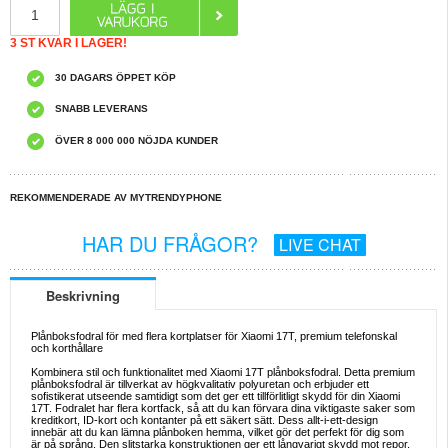
3 ST KVAR I LAGER!
30 DAGARS ÖPPET KÖP
SNABB LEVERANS
ÖVER 8 000 000 NÖJDA KUNDER
REKOMMENDERADE AV MYTRENDYPHONE
HAR DU FRÅGOR?
LIVE CHAT
Beskrivning
Plånboksfodral för med flera kortplatser för Xiaomi 17T, premium telefonskal
och korthållare
Kombinera stil och funktionalitet med Xiaomi 17T plånboksfodral. Detta premium
plånboksfodral är tillverkat av högkvalitativ polyuretan och erbjuder ett
sofistikerat utseende samtidigt som det ger ett tillförlitligt skydd för din Xiaomi
17T. Fodralet har flera kortfack, så att du kan förvara dina viktigaste saker som
kreditkort, ID-kort och kontanter på ett säkert sätt. Dess allt-i-ett-design
innebär att du kan lämna plånboken hemma, vilket gör det perfekt för dig som
är på språng. Den slitstarka konstruktionen ger ett långvarigt skydd mot repor,