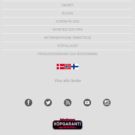
OM MTP
BLOGG
KONTAKTA OSS
NYHETER OCH TIPS
MYTRENDYPHONE RABATTKOD
KÖPVILLKOR
PRODUCENTANSVAR OCH ÅTERVINNING
Visa alla länder