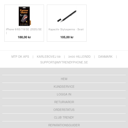
iPhone 6/6S/7/8/SE (2020)/SE
Kapacitiv Styluspenna - Svart
(
188,00 kr
105,00 kr
MTP DK APS
|
KARLEBOVEJ 59
|
3400 HILLERØD
|
DANMARK
|
SUPPORT@MYTRENDYPHONE.SE
HEM
KUNDSERVICE
LOGGA IN
RETURVAROR
ORDERSTATUS
CLUB TRENDY
REPARATIONSGUIDER