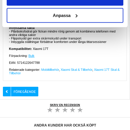
- Arbete och fritidsanvändning med organiserade väsentligheter
Varför den här produkten är perfekt att köpa
Det här fodralet erbjuder en perfekt balans mellan stil, skydd och organisation.
Med sin konstnärliga design, plånboksfunktion och stativfunktion är det perfekt
Anpassa
för användare som vill att deras mobilskal ska vara både praktiskt och visuellt
distinkt.
Intressanta fakta
- Plånboksfodral gör fickan mindre rörig genom att kombinera telefonen med
andra viktiga saker
- Flippskydd ger extra skärmskydd under transport
- Inbyggda ställningar förbättrar komforten under långa tittarsessioner
Kompatibilitet:
Xiaomi 17T
Förpackning:
Bulk
EAN: 5714122647788
Relaterade kategorier:
Mobiltillbehör
,
Xiaomi Skal & Tillbehör
,
Xiaomi 17T Skal &
Tillbehör
SKRIV EN RECENSION
ANDRA KUNDER HAR OCKSÅ KÖPT