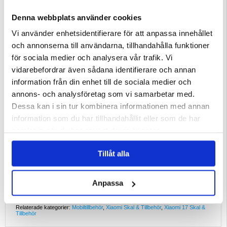
din Xiaomi 17 ett unikt, modernt utseende samtidigt som det skyddar den.
- Slitstark hybridkonstruktion - Tillverkad av polyuretan (PU) och TPU, ger
fodralet ett tillförlitligt skydd mot repor, stötar och dagligt slitage.
Denna webbplats använder cookies
- Inbyggd stativfunktion - Det vikbara fodralet kan enkelt omvandlas till ett stativ
med justerbara betraktningsvinklar för videosamtal, streaming eller hands-free
surfning.
Vi använder enhetsidentifierare för att anpassa innehållet
- Praktisk plånboksfunktion - Innehåller 3 kortplatser och 1 kontantficka, så att
du kan hålla dina viktigaste saker nära utan att bära en extra plånbok.
och annonserna till användarna, tillhandahålla funktioner
- Säker magnetisk stängning - Håller din telefon och dina värdesaker säkert
förvarade samtidigt som du får snabb och enkel åtkomst när det behövs.
för sociala medier och analysera vår trafik. Vi
God för
vidarebefordrar även sådana identifierare och annan
Perfekt för användare som älskar snygga, multifunktionella fodral som
kombinerar elegans med praktiska vardagsfunktioner. Perfekt för både arbete
information från din enhet till de sociala medier och
och fritid och erbjuder komplett skydd och bekvämlighet i en och samma
accessoar.
annons- och analysföretag som vi samarbetar med.
Varför du kommer att älska det
Dessa kan i sin tur kombinera informationen med annan
Xiaomi 17 Polka Dot Wallet Case kombinerar tidlös design med smarta
funktioner - från inbyggd kortförvaring till handsfree-visning. Det är inte bara ett
information som du har tillhandahållit eller som de har
fodral; det är en kompakt vardagstillbehör som håller din enhet säker och dina
väsentligheter inom räckhåll.
samlat in när du har använt deras tjänster.
Intressant fakta
Det ikoniska prickmönstret har varit en modeklassiker sedan 1800-talet och
Tillåt alla
symboliserar glädje, lekfullhet och elegans. Idag är det fortfarande ett av de
mest älskade designmotiven i moderna accessoarer.
Kompatibilitet:
Xiaomi 17
Anpassa
Förpackning:
Bulk
EAN: 5714122603555
Relaterade kategorier:
Mobiltillbehör
,
Xiaomi Skal & Tillbehör
,
Xiaomi 17 Skal &
Tillbehör