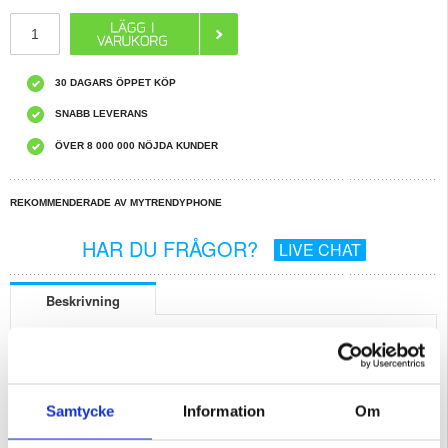
30 DAGARS ÖPPET KÖP
SNABB LEVERANS
ÖVER 8 000 000 NÖJDA KUNDER
REKOMMENDERADE AV MYTRENDYPHONE
HAR DU FRÅGOR?
LIVE CHAT
Beskrivning
Plånboksfodral med prickmönster för Xiaomi 17 - elegant och funktionellt skydd
Ge din Xiaomi 17 en charmig och praktisk touch med plånboksfodralet med
prickigt mönster. Det kombinerar lekfull elegans med fullt skydd och
vardagskomfort och är den perfekta accessoaren för dig som värdesätter både
stil och funktionalitet.
Samtycke
Information
Om
Nyckelfunktioner
- Elegant Polka Dot Design - Har ett modernt, iögonfallande mönster som ger