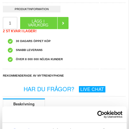
PRODUKTINFORMATION
2 ST KVAR I LAGER!
30 DAGARS ÖPPET KÖP
SNABB LEVERANS
ÖVER 8 000 000 NÖJDA KUNDER
REKOMMENDERADE AV MYTRENDYPHONE
HAR DU FRÅGOR?
LIVE CHAT
Beskrivning
Elegant retro plånboksfodral med roterande korthållare och stativfunktion för
Xiaomi 15T Pro
Ge din Xiaomi 15T Pro en tidlös look med det eleganta retro plånboksfodralet,