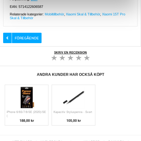
EAN: 5714122606587
Relaterade kategorier:
Mobiltillbehör
,
Xiaomi Skal & Tillbehör
,
Xiaomi 15T Pro
Skal & Tillbehör
SKRIV EN RECENSION
ANDRA KUNDER HAR OCKSÅ KÖPT
iPhone 6/6S/7/8/SE (2020)/SE
Kapacitiv Styluspenna - Svart
(
188,00 kr
105,00 kr