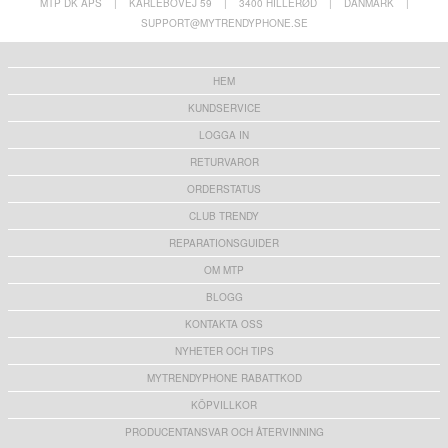
MTP DK APS
|
KARLEBOVEJ 59
|
3400 HILLERØD
|
DANMARK
|
SUPPORT@MYTRENDYPHONE.SE
HEM
KUNDSERVICE
LOGGA IN
RETURVAROR
ORDERSTATUS
CLUB TRENDY
REPARATIONSGUIDER
OM MTP
BLOGG
KONTAKTA OSS
NYHETER OCH TIPS
MYTRENDYPHONE RABATTKOD
KÖPVILLKOR
PRODUCENTANSVAR OCH ÅTERVINNING