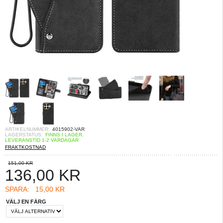
ARTIKELNUMMER:
4015902-VAR
LAGERSTATUS:
FINNS I LAGER.
LEVERANSTID 1-2 VARDAGAR
FRAKTKOSTNAD
151,00 KR
136,00
KR
SPARA:
15,00 KR
VÄLJ EN FÄRG