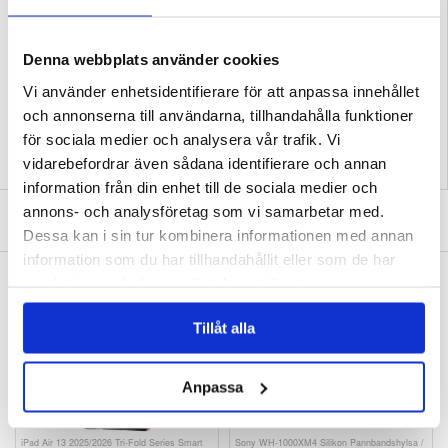
Kompatibilitet:
Xiaomi 15 Ultra
Förpackning:
Bulk
Denna webbplats använder cookies
EAN: 5714122528193
Relaterade kategorier:
Mobiltillbehör
,
Xiaomi Skal & Tillbehör
,
Xiaomi 15 Ultra
Vi använder enhetsidentifierare för att anpassa innehållet
Skal & Tillbehör
och annonserna till användarna, tillhandahålla funktioner
för sociala medier och analysera vår trafik. Vi
vidarebefordrar även sådana identifierare och annan
information från din enhet till de sociala medier och
annons- och analysföretag som vi samarbetar med.
SKRIV EN RECENSION
Dessa kan i sin tur kombinera informationen med annan
information som du har tillhandahållit eller som de har
ANDRA KUNDER HAR OCKSÅ KÖPT
samlat in när du har använt deras tjänster.
Löparglasögon med hel båge och färgade
iPad Air 13 2025/2026 Tri-Fold Series Smart
linser - Svart / Blå
Folio Fodral
Tillåt alla
151,00 kr
273,00 kr
Anpassa
iPad Air 13 2025/2026 Tri-Fold Series Smart
Sony WH-1000XM4 Silikon Pannbandshylsa /