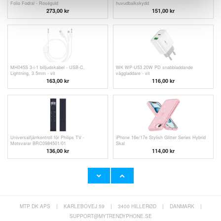
Folio Fodral - Roséguld
huvudbalkskydd
273,00 kr
151,00 kr
MH045S 3-i-1 billjudskabel - USB-C,
WK WP-U53 20W PD snabbladdande
Lightning, 3.5mm - vit
väggladdare - vit
163,00
kr
116,00
kr
Universalfjärrkontroll för Philips TV -
iPhone 16e/17e Stylish Glitter Series Hybrid
Motsvarar BRC0984501/01
Skal
136,00 kr
114,00
kr
MTP DK APS
|
KARLEBOVEJ 59
|
3400 HILLERØD
|
DANMARK
|
Xiaomi 15 Ultra Anti-halk TPU-Skal -
Samsung Galaxy S25 Edge Northjo 3-i-1
Genomskinlig
skyddsset - Klar
SUPPORT@MYTRENDYPHONE.SE
14,00
kr
151,00 kr